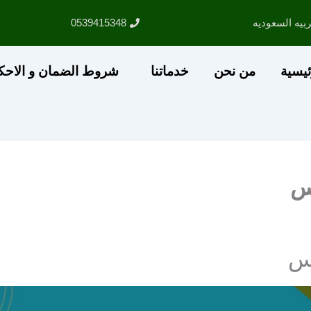
بيه السعوديه
0539415348
ئيسية
من نحن
خدماتنا
شروط الضمان و الاحك
س
رس