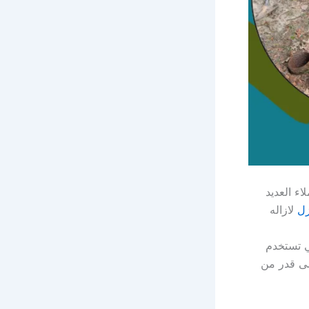
ء العديد
زل
لازاله
ي تستخدم
صى قدر من