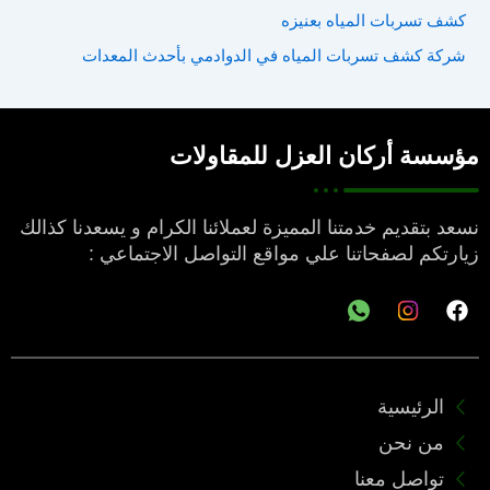
:
كشف تسربات المياه بعنيزه
شركة كشف تسربات المياه في الدوادمي بأحدث المعدات
مؤسسة أركان العزل للمقاولات
نسعد بتقديم خدمتنا المميزة لعملائنا الكرام و يسعدنا كذالك
زيارتكم لصفحاتنا علي مواقع التواصل الاجتماعي :
F
a
c
e
b
o
الرئيسية
o
من نحن
k
تواصل معنا