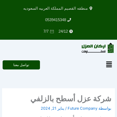
خطي
منطقه القصيم المملكة العربيه السعوديه
لى
لمحتوى
0539415348
7/7
24/12
القائمة
تواصل معنا
شركة عزل أسطح بالزلفي
بواسطة
Future Company
/
يناير 21, 2024