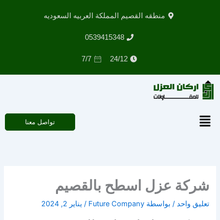
خطي
منطقه القصيم المملكة العربيه السعوديه
لى
لمحتوى
0539415348
7/7
24/12
القائمة
تواصل معنا
شركة عزل اسطح بالقصيم
تعليق واحد
/ بواسطة
Future Company
/
يناير 2, 2024