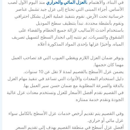
في البناء، والاهتمام ب
العزل المائي والحراري
منذ اليوم الأول لصب
الأساس. أجزاء المبنى التي تحتاج إلى عزل جيد تشمل عناصر
خرسانية تحت الأرض. نقوم بتنفيذ عملية العزل بشكل احترافي
ونقوم بأنشطة محددة. نبدأ بتنظيف سطح الموديل
باستخدام أحدث الأساليب لإزالة جميع الحطام والقضاء على
الشقوق والتسربات. ثم ننتبه إلى انحدار السطح لتسهيل تصريف
المياه. وأخيرًا عزلها بإحدى المواد المذكورة أعلاه
ونوفر ضمان العزل اللازم ويغطي العيوب التي قد تصاحب العمل
مهما كان حجمها.
يضمن عزل الأسطح بالقصيم لمدة لا تقل عن 10 سنوات.
دليل استخدام المعدات والأدوات التي تساعد في تنفيذ مهام العزل
بالدقة والسرعة المطلوبة مع ضمان حسن سير العمل بها.
في القصيم نقدم أفضل الأسعار للعزل ونستخدم معدات عزل عالية
الجودة ونقدم خدمة ممتازه
وفي القصيم يتم تقديم أرخص خدمات عزل الأسطح بالكامل سواء
عزل مائي أو حراري.
أفضل عزل أسطح في منطقة القصيم يهدف إلى تقديم السعر