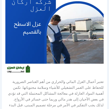
تعتبر أعمال العزل المائي والحراري من أهم العناصر الضرورية
للحفاظ على العمر التشغيلي للأشياء وسلامة محتوياتها. تكمن
أهمية المواد العازلة في معالجة المشاكل المحتملة التي قد تؤدي
في بعض الأحيان إلى هدر مالي وربما حتى خسائر في الأرواح.
لذلك يجب التفكير في الأمر في مرحلة تصميم المبنى، قبل البدء