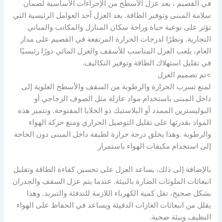
في القصيم ، يعد عزل الأسطح من الإجراءات الأساسية لضمان
سلامة المبنى وتوفير الطاقة. يعد العزل أحد العوامل الرئيسية التي
تؤثر على نوعية حياة وراحة سكان المنازل والمكاتب والمباني
التجارية. ونظرًا لدرجات الحرارة المرتفعة في القصيم على مدار
العام، يلعب العزل المناسب للأسقف والعزل المائي دورًا رئيسيًا
في تقليل استهلاك الطاقة وتوفير التكاليف.
>تم تصميم العزل
لمنع تسرب الحرارة والرطوبة من السقف والأسطح العلوية إلى
داخل المبنى باستخدام مواد عازلة مثل الصوف الزجاجي أو
البوليسترين الممدد أو البلاستيك ذو الخلايا المفتوحة. وتتميز هذه
المواد بقدرتها على تقليل التوصيل الحراري ومنع حركة الهواء
والرطوبة .وهذا يخلق درجة حرارة لطيفة داخل المبنى دون الحاجة
إلى استخدام مكيفات الهواء باستمرار
بالإضافة إلى ذلك، يساعد العزل على تحسين كفاءة الطاقة وتقليل
انبعاثات الملوثات الضارة بالبيئة. عندما يتم عزل السقف والجدران
بشكل صحيح، تقل كمية الكهرباء اللازمة للتدفئة والتبريد. وهذا
يقلل من انبعاثات الغازات الدفيئة ويساعد في الحفاظ على الهواء
النظيف وبيئة صحية.