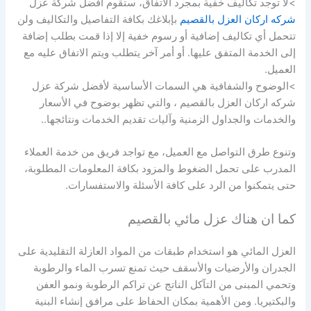
>لا توجد تكاليف خفية بمجرد الاتفاق، ستقوم أفضل شركة عزل
شركه اركان العزل بالقصيم
بإبلاغك بكافة التفاصيل والتكاليف ولن
تتحمل أي تكاليف إضافية أو رسوم خفية إلا إذا قمت بطلب إضافة
إلى الخدمة المتفق عليها. أو أمر آخر يتطلب ويتم الاتفاق عليه مع
العميل.
>الوضوح والشفافية هي السمات الأساسية لأفضل شركة عزل
شركه اركان العزل بالقصيم ، والتي تظهر بوضوح في الأسعار
والخدمات والجداول الزمنية وآليات تقديم الخدمات ونتائجها..
وتنوع طرق التواصل مع العميل، مع تواجد فريق من خدمة العملاء
المدرب على تحمل الضغوط والمزود بكافة المعلومات المطلوبة،
حتى يتمكنوا من الرد على كافة الأسئلة والاستفسارات.
كما ان هناك عزل مائي بالقصيم
العزل المائي هو استخدام طبقات من المواد العازلة التقليدية على
الجدران والأرضيات والأسقف حيث تمنع تسرب الماء والرطوبة
وتحمي المبنى من التآكل الناتج عن تراكم الرطوبة ونمو العفن
والبكتيريا. ومن الأهمية بمكان الحفاظ على مرافق إنشاء البنية