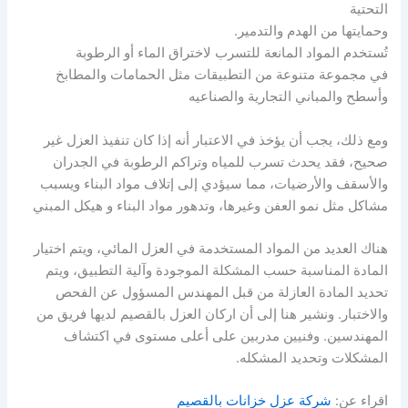
التحتية
وحمايتها من الهدم والتدمير.
تُستخدم المواد المانعة للتسرب لاختراق الماء أو الرطوبة
في مجموعة متنوعة من التطبيقات مثل الحمامات والمطابخ
وأسطح والمباني التجارية والصناعيه
ومع ذلك، يجب أن يؤخذ في الاعتبار أنه إذا كان تنفيذ العزل غير
صحيح، فقد يحدث تسرب للمياه وتراكم الرطوبة في الجدران
والأسقف والأرضيات، مما سيؤدي إلى إتلاف مواد البناء ويسبب
مشاكل مثل نمو العفن وغيرها، وتدهور مواد البناء و هيكل المبني
هناك العديد من المواد المستخدمة في العزل المائي، ويتم اختيار
المادة المناسبة حسب المشكلة الموجودة وآلية التطبيق، ويتم
تحديد المادة العازلة من قبل المهندس المسؤول عن الفحص
والاختبار. ونشير هنا إلى أن اركان العزل بالقصيم لديها فريق من
المهندسين. وفنيين مدربين على أعلى مستوى في اكتشاف
المشكلات وتحديد المشكله.
اقراء عن:
شركة عزل خزانات بالقصيم