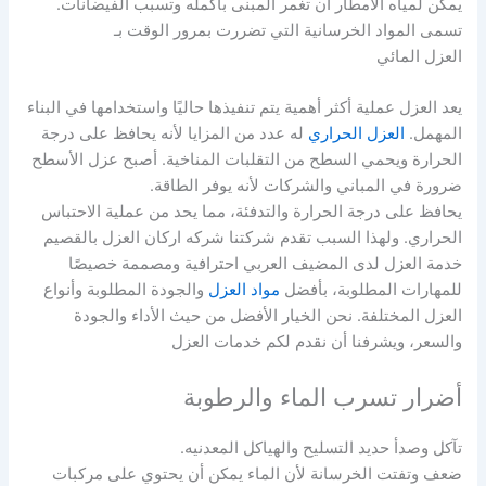
يمكن لمياه الأمطار أن تغمر المبنى بأكمله وتسبب الفيضانات.
تسمى المواد الخرسانية التي تضررت بمرور الوقت بـ
العزل المائي
يعد العزل عملية أكثر أهمية يتم تنفيذها حاليًا واستخدامها في البناء
المهمل.
العزل الحراري
له عدد من المزايا لأنه يحافظ على درجة
الحرارة ويحمي السطح من التقلبات المناخية. أصبح عزل الأسطح
ضرورة في المباني والشركات لأنه يوفر الطاقة.
يحافظ على درجة الحرارة والتدفئة، مما يحد من عملية الاحتباس
الحراري. ولهذا السبب تقدم شركتنا شركه اركان العزل بالقصيم
خدمة العزل لدى المضيف العربي احترافية ومصممة خصيصًا
للمهارات المطلوبة، بأفضل
مواد العزل
والجودة المطلوبة وأنواع
العزل المختلفة. نحن الخيار الأفضل من حيث الأداء والجودة
والسعر، ويشرفنا أن نقدم لكم خدمات العزل
أضرار تسرب الماء والرطوبة
تآكل وصدأ حديد التسليح والهياكل المعدنيه.
ضعف وتفتت الخرسانة لأن الماء يمكن أن يحتوي على مركبات