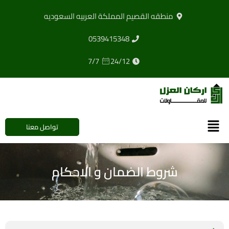
خطي
منطقه القصيم المملكة العربيه السعوديه
لى
لمحتوى
0539415348
7/7
24/12
القائمة
تواصل معنا
شروط الضمان و الاحكام