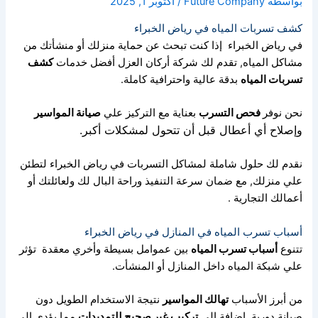
بواسطة
Future Company
/
أكتوبر 1, 2025
كشف تسربات المياه في رياض الخبراء
في رياض الخبراء إذا كنت تبحث عن حماية منزلك أو منشأتك من
مشاكل المياه,
تقدم لك شركة أركان العزل أفضل خدمات
كشف
تسربات المياه
بدقة عالية واحترافية كاملة.
نحن نوفر
فحص التسرب
بعناية مع التركيز علي
صيانة المواسير
وإصلاح أي أعطال قبل أن تتحول لمشكلات أكبر.
نقدم لك حلول شاملة لمشاكل التسربات في رياض الخبراء لتطئن
علي منزلك,
مع ضمان سرعة التنفيذ وراحة البال لك ولعائلتك أو
أعمالك التجارية .
أسباب تسرب المياه في المنازل في رياض الخبراء
تتنوع
أسباب تسرب المياه
بين عموامل بسيطة وأخري معقدة
تؤثر
علي شبكة المياه داخل المنازل أو المنشأت.
من أبرز الأسباب
تهالك المواسير
نتيجة الاستخدام الطويل دون
صيانة دورية,
إضافة إلي
تركيب غير صحيح للتمديدات
مما يؤدي إلي