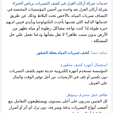
خدمات شركة أركان العزل في كشف التسربات برياض الخبراء
شركة أركان العزل تعد واحدة من
أحسن المؤسسات المختصة في
بالأخص تحت البلاط وذلك عن طريق
اكتشاف تسربات المياه،
خدماتها الذكية
اللي تقدمها بأحدث التكنولوجيا وبأيدي فنيين لديهم
إذا كنت تواجه مشاكل رطوبة أو مياه تظهر من
خبرة طويلة
الأرض بدون سبب ظاهر؟
لا تقل بشأنها ودعنا نعمل علي حل
المشكلة :
شاهد ايضا:
كشف تسربات المياه بعقلة الصقور
استعمال أجهزة كشف متطورة
المؤسسة تستخدم أجهزة إلكترونية حديثة تقوم
بكشف التسربات
دون تكسير أو تلف في الأرضيات،
من أجل توفير الوقت والمال
علي العميل.
طاقم عمل محترف ومؤهل
ويستطيعون التعامل مع
كل الفنيين مدربون على أعلى مستوى
،
أصعب أنواع التسربات بدقة وسرعة،
دون ترك أي أثر أو أضرار