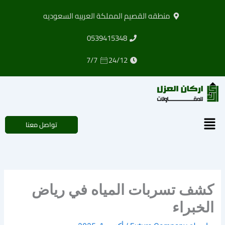
خطي
منطقه القصيم المملكة العربيه السعوديه
لى
لمحتوى
0539415348
7/7
24/12
القائمة
تواصل معنا
كشف تسربات المياه في رياض
الخبراء