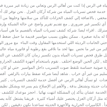
في الرس إذا كنت من أهالي الرس وتعاني من زيادة غير مبررة في
مع خدمة فحص تسربات المياه من شركة أركان العزل . نحن نوفر لك أ
ي , بالاضافة إلي كشف الخزانات للتأكد من سلامتها وخلوها من أ
ن أي تكسير غير ضروري , مع تقديم تقرير واضح عن حالة الشبكة وإر
 منزلك . اقراء ايضا: شركة كشف تسربات المياه بالقصيم ما هي أسبا
ا له بداية صغيرة . ممكن يطون بسبب مواسير قديمة ما حمل ضغط المي
ي الخامات الرديئة اللي استخدمها المقاول وقت البناء مع مرور الو
تكبر من غير ما نحس بيها لحد ما نلاقي بقع رطوبة أو فاتورة مياه عال
 طرق فحص تسربات المياه بدون تكسير زمان كان الكشف عن التس
 , لكن الحين الوضع اختلف . نقوم باستخدام أجهزة الكشف الحراري
هزة صوتية حساسة تلتقط صوت التسريب داخل المواسير حتي لو كان ب
 سليم من غير أي خراب . شاهد أيضا شركة ضفط بيارات بالزلفي أف
ات لو تسأل أهالي الرس عن أفضل خدمة لكشف التسربات , كثير 
ات حديثة ونشتغل بدقة , والأهم إن الإصلاح يتم بسرعة وبشكل نظي
عد الخدمة عشان يتأكد إن المشكلة انتهت نهائيا . احجز موعدك للكشف
مثل أركان العزل يختصر عليك أشياء كثيرة . فريقنا يشتغل كأنه يصلح 
. الكاميرات الحرارية والأجهزة الحديثة تساعدنا نكون دقيقين , لكن ا