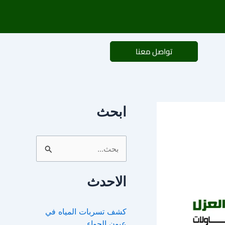
تواصل معنا
ابحث
ا
ل
الاحدث
ب
ح
كشف تسربات المياه في
ث
عيون الجواء