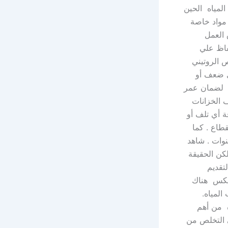
لمياه الحين
 مواد خاصة
 العمل
فاظ علي
ص الروتيني
ي ضعف أو
دة لضمان عمر
 الخزانات
ة أي تلف أو
طاع . كما
نوات . شاهد
كن الحقيقة
تقديم
لعكس هناك
المياه.
ه من أهم
ى التخلص من