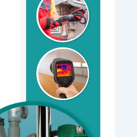
في
الرس