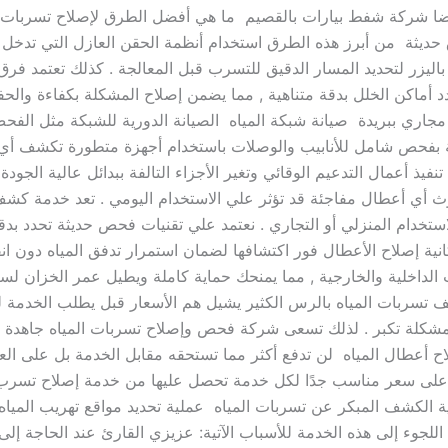
 أيضا شركة شفط بيارات بالقصيم ما هي أفضل الطرق لإصلاح تسربات ا
حديثة من أبرز هذه الطرق استخدام أنظمة الحقن العازل التي تدخل
ليزر لتحديد المسار الدقيق للتسرب قبل المعالجة . كذلك تعتمد فرق
د أماكن الخلل بدقة متناهية , مما يضمن إصلاح المشكلة بكفاءة والح
 مجاري ببريدة صيانة شبكة المياه الصيانة الدورية للشبكة مثل الفح
لية بفحص شامل للأنابيب والوصلات باستخدام أجهزة متطورة تكشف أ
نفيذ أعمال التدعيم الوقائي وتغير الأجزاء التالفة ببدائل عالية الجو
دوث أي أعطال مفاجئة قد تؤثر علي الاستخدام اليومي . تعد خدمة كشف
تخدام المنزلي أو التجاري . نعتمد علي تقنيات فحص حديثة تحدد بدق
ة إصلاح الأعطال فور اكتشافها لضمان استمرار تدفق المياه دون انق
لداخلية والخارجية , مما يمنحك حماية كاملة ويطيل عمر الخزان لس
تسربات المياه بالرس الكثير يشيل هم الأسعار قبل يطلب الخدمة ل
المشكلة تكبر . لذلك تسعى شركة فحص وإصلاح تسربات المياه جاهدة ل
لاح أعطال المياه لن تدفع أكثر مما تستحقه مقابل الخدمة بل على ا
صول على سعر مناسب جدًا لكل خدمة تحصل عليها من خدمة إصلاح تسرب 
ة الكشف المبكر عن تسربات المياه عملية تحديد مواقع تهريب الميا
 اللجوء إلى هذه الخدمة للأسباب الآتية: عزيزي القارئ عند الحاجة إل