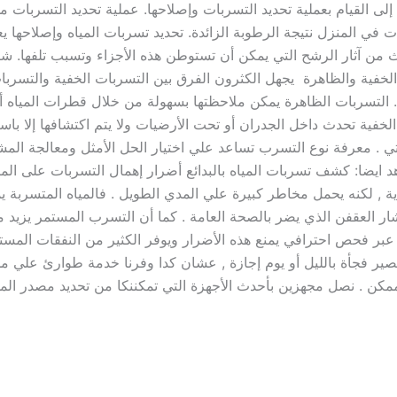
إلى القيام بعملية تحديد التسربات وإصلاحها. عملية تحديد التسربات مه
في المنزل نتيجة الرطوبة الزائدة. تحديد تسربات المياه وإصلاحها 
 من آثار الرشح التي يمكن أن تستوطن هذه الأجزاء وتسبب تلفها. شاه
خفية والظاهرة يجهل الكثرون الفرق بين التسربات الخفية والتسربات
التسربات الظاهرة يمكن ملاحظتها بسهولة من خلال قطرات المياه أو
الخفية تحدث داخل الجدران أو تحت الأرضيات ولا يتم اكتشافها إلا باس
 . معرفة نوع التسرب تساعد علي اختيار الحل الأمثل ومعالجة الم
هد ايضا: كشف تسربات المياه بالبدائع أضرار إهمال التسربات على الم
اية , لكنه يحمل مخاطر كبيرة علي المدي الطويل . فالمياه المتسربة 
تشار العقفن الذي يضر بالصحة العامة . كما أن التسرب المستمر يزيد م
 عبر فحص احترافي يمنع هذه الأضرار ويوفر الكثير من النفقات المستق
فجأة بالليل أو يوم إجازة , عشان كدا وفرنا خدمة طوارئ علي مدا
 . نصل مجهزين بأحدث الأجهزة التي تمكننكا من تحديد مصدر المش