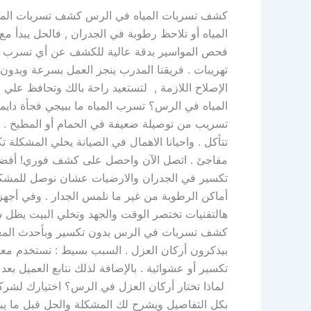
كشف تسربات المياه في الرس كشف تسربات المياه 
المياه أو تلاحظ رطوبة في الجدران , فالحل يبدأ 
فحص المواسير بدقة عالية للكشف عن أي تسرب مخف
تهريبات . فريقنا المدرب ينجز العمل بسرعة وبدو
الإصلاح اللازمة , لتستعيد راحة بالك وتحافظ علي
المياه في الرس؟ تسرب المياه ما ببيجي فجأة دايم
تسريب من توصيلة ضعيفة في الحمام أو المطبخ . حت
تتأكل . واحيانا الاهمال في الصيانة يخلي المشكلة 
مفاجئ . اتصل الآن واحصل على كشف فوري! أفضل
تكسير في الجدران والارضيات عشان نوصل للمشكلة
أماكن الرطوبة من غير ما نلمس الجدار . وفي أج
هالتقنيات تختصر الوقت والجهد وتخلي البيت يظل
كشف تسربات في الرس بدون تكسير وبأحدث المعد
بيذكرون أركان العزل . السبب بسيط : نستخدم معد
تكسير أو عشوائية . بالإضافة لذلك نتابع العميل ب
لماذا تختار أركان العزل في الرس؟ اختيارك لشركة 
بكل التفاصيل ويشرح لك المشكلة والحل قبل ما يبدأ 