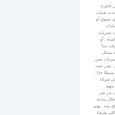
 فاتورة
حدث تقنيات
ي شقوق أو
شادات
ب تسربات
اه , أو
قت تبدأ
ية بشكل
ربات يعني
 نقدر نحدد
سيطا جدا .
ضل شركة
منهم
ف من غير
 خلال ساعة
بيته , يهتم
للي يفرقنا