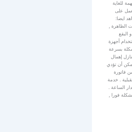
مة للغاية
يعمل على
د ايضا:
 الظاهرة ,
 البقع
تخدام أجهزة
شكلة بسرعة
نازل إهمال
يمكن أن تؤدي
ن فاتورة
بلية . خدمة
ر الساعة .
كلة فورا ,