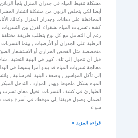
مشكلة تنقيط المياه في جدران المنزل يلجأ الزبائن 
أيضا لكي يتخلص الزبون من مشكلة انتشار الحشرات 
المحافظة على دهانات وجدران المنزل وكذلك الأثاث
كشف تسربات المياه بشقراء الفرق بين التسربات ال
رغم أن التعامل مع كل نوع يتطلب طريقة مختلفة . 
الرطبة علي الجدران أو الأرضيات , بينما التسربات 
متخصصة مثل الفحص الحراري أو الاستشعار الصوتي
قبل أن تتحول إلي تلف كبير في البنية التحتية . شا
معالجة تسربات المياه قد يبدو أمرا بسيطا في البد
إلي تأكل المواسير , وضعف البنية الخرسانية , وان
المياه بشكل ملحوظ ويهدر الموارد . التدخل المبكر
الطوارئ في كشف التسربات تخيل معاي تسرب يصير 
لضمان وصول فريقنا إلي موقعك في أسرع وقت ممكن
سواء
قراءة المزيد »