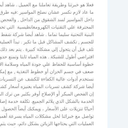
فعلا هو خبرتنا وطريقة تعاملنا مع العميل . شاهد
ما عاد لازم نكسر عشان نصلح المواسير :فيه طرق 
داخل المواسير لسد الشقوق من الداخل , والفحص با
المحترفة علي التقنيات الكهرومغانظيسية التي تحد
البنية التحتية سليما تماما . شاهد أيضا شركة شفط
للجسم , تكشف المشاكل قبل ما تكبر . تبدأ العم
تلف قبل أن يتحول إلي مشكلة كبيرة . يتم بعد ذلك ت
افتراضي أطول للشبكة . هذه المياه ثابتا وتمنع ح
خطوة أساسية للحفاظ علي جودة المياه وسلامة الاس
ضعف في جسم الخزان أو خطوط التغذية , مع إمكاني
نستخدم أدوات عالية الكفاءة للكشف عن التسربات ا
أيضا شركة كشف تسربات المياه بعنيزه أسعار كشف 
إن الفحص المبكر أو الإصلاح أوفر بكثير من ترك 
الخدمة بالشكل الذي يلائم الجميع. تكلفة خدمة إص
أحيانًا تنزيلات على الأسعار ، ويمكنك أيضاً الح
تواصل مع خبرائنا لحل مشكلات المياه بسرعة أهمي
العمليات التي يحتاجها الزبائن بشكل دائم، حيث يتم