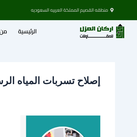
خطي
منطقه القصيم المملكة العربيه السعوديه
لى
لمحتوى
الرئيسية
من 
إصلاح تسربات المياه الر
كشف
تسربات
المياه