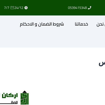
7/7
24/12
0539415348
نحن
خدماتنا
شروط الضمان و الاحكام
س