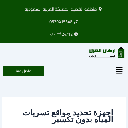
خطي
منطقه القصيم المملكة العربيه السعوديه
لى
لمحتوى
0539415348
7/7
24/12
القائمة
تواصل معنا
اجهزة تحديد مواقع تسربات
المياه بدون تكسير