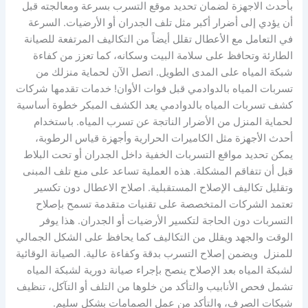
بأحدث الاجهزة لضمان تحديد موقع التسرب بسرعة ومعالجته قبل
أن يؤدي إلى أضرار أكبر مثل تلف الجدران أو الأرضيات. السرعة
في التعامل مع الأعطال تقلل أيضاً من التكاليف المرتفعة للصيانة
الطارئة وتحافظ على سلامة البيت وسكانه، كما تعزز من كفاءة
شبكة المياه على المدى الطويل. اتصل الآن لحماية منزلك من
تسربات المياه بالدوادمي قبل فوات الأوان! خدمات تقدمها شركات
كشف تسربات المياه بالدوادمي يعد الكشف المبكر خطوة أساسية
لحماية المنزل من الأضرار الناتجة عن تسرب المياه. باستخدام
أحدث الأجهزة مثل الكاميرات الحرارية وأجهزة قياس الرطوبة،
يمكن تحديد مواقع التسربات الخفية داخل الجدران أو تحت البلاط
قبل أن تتفاقم المشكلة. هذه العملية تساعد على منع تلف المبنى
وتقليل تكاليف الإصلاح المستقبلية. اصلاح الاعطال دون تكسير
تعتمد الشركات المتخصصة على تقنيات متقدمة تسمح بإصلاح
التسربات دون الحاجة لتكسير الأرضيات أو الجدران. هذا يوفر
الوقت والجهد ويقلل من التكاليف كما يحافظ على الشكل الجمالي
للمنزل ويضمن إصلاح التسرب بدقة وكفاءة عالية. الصيانة الوقائية
لشبكة المياه بعد الإصلاح ينصح بإجراء صيانة دورية لشبكة المياه
تشمل فحص الأنابيب والتأكد من خلوها من التلف أو التآكل، تنظيف
شبكات الصرف، والتأكد من عمل الصمامات بشكل سليم.