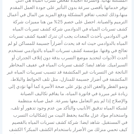
المشكلة نهائياً. والشركة الجيدة لفحص تسرب المياه هي التي
توفر خدماتها بأقصى سرعة بدون التأثير على جودة العمل المقدم
منها،وذلك لتجنب تفاقم المشكلة ودفع المزيد من المال في أعمال
الترميم والصيانة. احصل على خصم 25% من هنا مميزات شركة
كشف تسربات المياه في الدوادمي شركة كشف تسربات المياه
في الدوادمي بأحدث المعدات يجب ان تدرك اهمية كشف تسربات
المياه بالدوادمي حيث انه قد يحدث أضراراً جسيمة للمساكن لو لم
تعالج في وقتها. مؤسسة كشف تسربات المياه بالدوادمي تستخدم
أحدث الأدوات لتحديد موضع التسرب بدقة دون إتلاف الجدران أو
السيراميك. شاهد ايضا: كشف تسربات المياه في عفيف المخاطر
الناتجة عن التسربات غير المكتشفة قد تتسبب تسريبات المياه غير
المكتشفة في أضرار جسيمة للمنازل، مثل تلف الحوائط والبلاط،
ونمو الفطر والعفن الذي يؤثر على صحة الأسرة كما أنها تؤدي إلى
زيادة غير مبررة في فاتورة المياه، ما يفاقم تكاليف الصيانة
والإصلاح إذا لم يتم التعامل معها بسرعة. عمل صيانة منتظمة
لشبكة المياه تدقيق الأنابيب والتأكد من عدم وجود تدهور أو تلف،
واستخدام مواد عزل ملائمة يحفظ البيت من إشكاليات التسرب
في المستقبل. شاهد ايضا: شركة كشف تسربات المياه بالقصيم
كيف تحمي منزلك من الأضرار باستخدام الكشف المبكر؟ الكشف