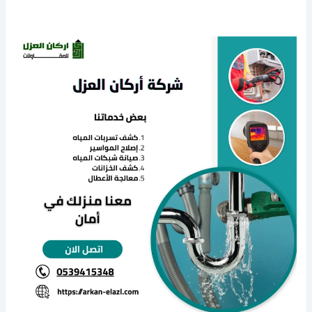
كشف
تسربات
المياه
بعنيزه