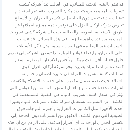
قد تضر بالبنية التحتية للمباني، في الغالب تبدأ شركة كشف
تسربات المياه بعنيزة بتحديد مكان التسرب بدقة عبر استخدام
تقنيات حديثة تعمل دون الحاجة إلى تكسير الجدران أو الأسطح.
تحرص شركة اركان العزل على توفير خدمة مميزة لعملائها عن
طريق الاستجابة السريعة والفعالة، حيث أن شركة كشف تسربات
المياه بعنيزة تدرك أهمية الزمن في هذه المسائل، قد تتسبب
التسربات غير المعالجة في أضرار جسيمة مثل تآكل الأسطح،
وتلف الجدران، وارتفاع فواتير المياه، لذا تسعى الشركة إلى تقديم
حلول فعالة بأقل وقت ممكن وبأحسن الأسعار المتوفرة. اسعار
كشف تسربات المياه بعنيزه توفر شركة أركان العزل أقوي
ضمانات كشف تسربات المياه في عنيزه لضمان راحة وثقة
العملاء, حيث نقدم ضمان مكتوب علي خدمات الإصلاح والكشف
لفترات محددة حسب نوع العمل المنجز. كما انه من العوامل التي
تؤثر في اسعار كشف تسريب المياه هي التقنية المستخدمة في
الكشف عن التسرب، تستعمل شركة كشف تسربات المياه بعنيزة
أحدث الأجهزة مثل الكاميرات الحرارية وأجهزة الموجات فوق
الصوتية التي تتيح الكشف الدقيق عن التسربات دون الحاجة إلى
تكسير الجدران أو إحداث أي أضرار إضافية، على الرغم من أن هذه
التقنيات قد تكون أعلى كلفة في البداية، إلا أنها توفر الوقت والمال