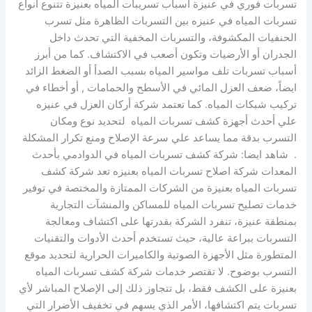
تسربات فوري في عنيزة اسباب تسريبات المياه بعنيزة تتنوع أنواع
تسربات المياه في عنيزه بين التسربات الظاهرة مثل تسرب
الحنفيات المكشوفة، والتسربات المخفية التي تحدث داخل
الجدران أو الأرضيات وتكون أصعب في الاكتشاف. كما من أبرز
أسباب تسربات تلف مواسير المياه بسبب الصدأ أو الضغط الزائد
ايضاً، ضعف العزل المائي في الأسطح والحمامات , أو أخطاء في
تركيب شبكات المياه. كما تعتمد شركة أركان العزل في عنيزه
علي أحدث أجهزة كشف تسربات المياه لتحديد نوع ومكان
التسرب بدقة مما يساعد علي سرعة الإصلاح ومنع تكرار المشكلة
. شاهد ايضا: شركة كشف تسربات المياه في الدوادمي بأحدث
المعدات شركة اصلاح تسربات المياه بعنيزه تعد شركة كشف
تسربات المياه بعنيزة من الشركات الممتازة والمختصة في توفير
خدمات تصليح تسربات المياه للمساكن والمنشآت التجارية
بمنطقة عنيزة، تنفرد الشركة بقدرتها على اكتشاف ومعالجة
التسربات ببراعة عالية، حيث تستخدم أحدث الأدوات والتقنيات
المتطورة مثل الأجهزة الصوتية والكاميرات الحرارية لتحديد موقع
التسرب بوضوح. لا تقتصر خدمات شركة كشف تسربات المياه
بعنيزة على الكشف فقط، بل تتجاوز ذلك إلى الإصلاح المباشر لأي
تسربات يتم اكتشافها، الأمر الذي يسهم في تخفيف الأضرار التي