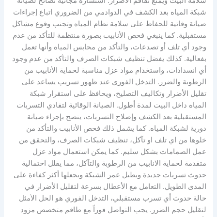
سلامة البيت ويمنع تفاقم الأضرار. استشارة مجانية نصائح لصيانة
شبكة المياه بعد الكشف في الدوادمي من الضروري اتباع إجراءات
صيانة وقائية للحفاظ على سلامة نظام المياه وتجنب وقوع مشاكل
مستقبلية. كما ينبغي فحص الأنابيب بصورة منتظمة للتأكد من عدم
وجود أي تلف أو تصدعات، والتأكد من محابس المياه وأنها تعمل
بفعالية. كذلك يفضل تنظيف شبكات الصرف والتأكد من عدم وجود
أي انسدادات، واستخدام مواد عزل مناسبة لحماية الأنابيب من
الرطوبة والضرر. التدخل الفوري عند ظهور تسريب يساعد على
تقليل الأضرار وتكاليف التصليح، ويحافظ على استقرار شبكة
المياه داخل البيت لمدة أطول. الصيانة الوقائية لتفادي التسربات
المستقبلية بعد الكشف وإصلاح التسربات، ينصح بإجراء صيانة
دورية لشبكة المياه. كما يشمل ذلك فحص الأنابيب والتأكد من
خلوها من اي تلف او تآكل، تنظيف شبكات الصرف، والتحقق من
عمل الصمامات بشكل سليم. كما يمكن استعمال مواد عزل
متقدمة لحماية الانابيب من الرطوبة والتآكل، مما يقلل احتمالية
حدوث تسربات جديدة ويطيل عمر الشبكة ويجعلها أكثر كفاءة على
المدى الطويل. التعامل مع الأعطال بسرعة لتقليل الأضرار في
حالة حدوث أي تسرب مستقبلي، التدخل الفوري هو الحل الأمثل
لتقليل حجم الضرر. يجب التواصل فوراً مع طاقم متخصص مزود