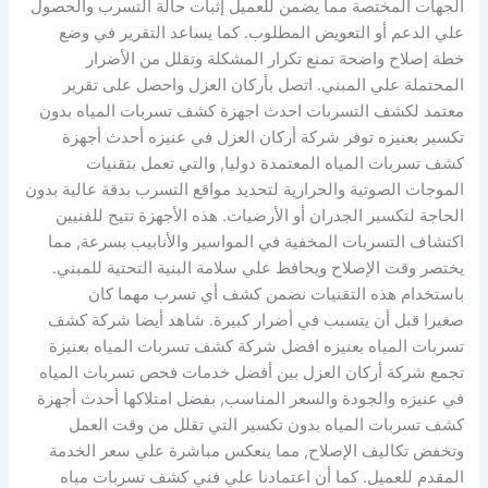
الجهات المختصة مما يضمن للعميل إثبات حالة التسرب والحصول
علي الدعم أو التعويض المطلوب. كما يساعد التقرير في وضع
خطة إصلاح واضحة تمنع تكرار المشكلة وتقلل من الأضرار
المحتملة علي المبني. اتصل بأركان العزل واحصل على تقرير
معتمد لكشف التسربات احدث اجهزة كشف تسربات المياه بدون
تكسير بعنيزه توفر شركة أركان العزل في عنيزه أحدث أجهزة
كشف تسربات المياه المعتمدة دوليا, والتي تعمل بتقنيات
الموجات الصوتية والحرارية لتحديد مواقع التسرب بدقة عالية بدون
الحاجة لتكسير الجدران أو الأرضيات. هذه الأجهزة تتيح للفنيين
اكتشاف التسربات المخفية في المواسير والأنابيب بسرعة, مما
يختصر وقت الإصلاح ويحافظ علي سلامة البنية التحتية للمبني.
باستخدام هذه التقنيات نضمن كشف أي تسرب مهما كان
صغيرا قبل أن يتسبب في أضرار كبيرة. شاهد أيضا شركة كشف
تسربات المياه بعنيزه افضل شركة كشف تسربات المياه بعنيزة
تجمع شركة أركان العزل بين أفضل خدمات فحص تسربات المياه
في عنيزه والجودة والسعر المناسب, بفضل امتلاكها أحدث أجهزة
كشف تسربات المياه بدون تكسير التي تقلل من وقت العمل
وتخفض تكاليف الإصلاح, مما ينعكس مباشرة علي سعر الخدمة
المقدم للعميل. كما أن اعتمادنا علي فني كشف تسربات مياه