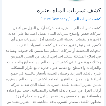
كشف تسربات المياه بعنيزه
كشف تسربات المياه
/
Future Company
كشف تسربات المياه بعنيزه تعد شركة أركان العزل من أفضل
شركات فحص وإصلاح تسربات المياه بفضل اعتمادها علي أحدث
الأجهزة والتقنيات الحديثة التي تكتشف أدق التسربات بدون أي
تكسير. نحن نوفر تقرير معتمد عن كشف التسربات لتقديمه
للجهات المختصة أو شركات المياه, مما يضمن لك حقوقك ويساعد
في إصلاح المشكلة بشكل احترافي. فريقنا من الفنيين المدربين
يمتلك خبرة طويلة في كشف تسربات المياه بالمطابخ والحمامات
والخزانات والأسطح مع تقديم حلول جذرية تمنع تكرار المشكلة.
نلتزم بالدقة, السرعة, وضمان الخدمة بأسعار تنافسية في جميع
أحياء عنيزه. مميزات التقرير المعتمد لكشف تسربات المياه بعنيزه
يتميز التقرير المعتمد لكشف تسربات المياه الذي تقدمه شركة
أركان العزل في عنيزه بالدقة العالية والمصداقية, حيث يتم إعداده
بواسطة فنيين متخصصين بعد فحص شامل باستخدام أجهزة
متطورة تكشف مصدر التسرب بدقة متناهية. هذا التقرير يعتمد من