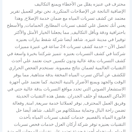
محترف في عنيزه يقلل من الأخطاء ويمنع التكاليف
الإضافية الناتجة عن الإصلاحات المتكررة. نحن نوفر للعميل تقرير
معتمد عن كشف تسربات المياه مع ضمان خدمة الإصلاح, وهذا
يعني أنك تحصل علي كشف تسربات المطابخ, الحمامات, والأسطح
باحترافية ودقة وبأقل التكاليف, مما يجعلنا الخيار الأمثل والأكثر
توفيرا في مدينة عنيزه. شاهد أيضا شركة شفط بيارات بعنيزه
اتصل الآن – خدمة كشف تسربات 24 ساعة في عنيزة مميزات
شركتنا في كشف التسربات بعنيزه تتميز شركتنا بخبرة واسعة في
كشف التسربات بدقة عالية ودون تكسير, حيث نعتمد علي أحدث
التقنيات العالمية لضمان نتائج مضمونة. نستخدم الفحص الحراري
للكشف عن أماكن تسرب المياه المخفة بدقة متناهية, مما يوفر
الوقت والجهد ويمنع الأضرار بالبنية التحتية. كما نعتمد علي أجهزة
الاستشعار الصوتي التي تحدد مواقع التسربات بدقة عالية حتي في
الأماكن العميقة أو خلف الجدران. بفضل هذه التقنيات الحديثة
وفريق العمل المحترف, نوفر لعملائنا خدمة سريعة, امنة, وفعالة
تضمن راحة البال وحماية ممتلكاتهم من التلف. شاهد أيضا حل
فاتورة المياه بالقصيم خدمات كشف تسربات المياه بأحدث
التقنيات بعنيزه توفر شركة أركان العزل خدمات فحص تسربات
المياه باستخدام أجهزة حديثة تعتمد علي تقنيات الموجات الصوتية