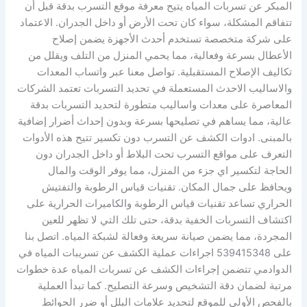
المبكر عن تسربات المياه يتيح معرفة موقع التسرب بدقة قبل أن
تتفاقم المشكلة، سواء كان تحت الأرض أو داخل الجدران. الاعتماد
على شركة متخصصة تستخدم أحدث الأجهزة يضمن إصلاح
الأعطال بسرعة وفعالية، مما يحمي المنزل من التلف ويقلل من
تكاليف الإصلاح المستقبلية. تواصل معنا عبر واتساب المعدات
والاساليب الاحدث المستعملة في تحديد التسربات تعتمد الشركات
المعاصرة على معدات واساليب متطورة لتحديد التسربات بدقة
عالية، مما يساهم في تصليحها بسرعة وبدون إحداث أضرار إضافية
بالمبنى. ادوات الكشف عن التسرب دون تكسير تتيح هذه الأدوات
التعرف على مواقع التسرب تحت البلاط أو داخل الجدران دون
الحاجة لتكسير اي جزء من المنزل، مما يوفر الوقت والمال
ويحافظ على جمال المكان. تقنيات قياس الرطوبة والتفتيش
الحراري تساعد تقنيات قياس الرطوبة والكاميرات الحرارية على
اكتشاف التسربات الخفية بدقة، حتى تلك التي لا تظهر للعين
المجردة، مما يضمن صيانة سريعة وفعالة لشبكة المياه. اتصل بنا
على 539415348 اجراءات عملية الكشف عن تسريبات المياه في
الدوادمي تتضمن إجراءات الكشف عن تسربات المياه عدة خطوات
مرتبة لضمان دقة التشخيص وسرعة التصليح. كما تبدأ العملية
بالفحص الأولي للموقع لتحديد علامات البلل أو ضرر الحوائط