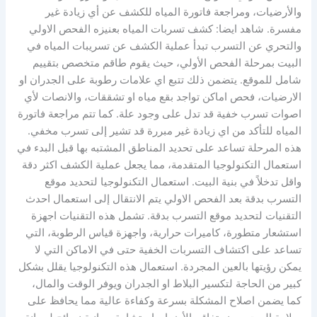
والأرضيات، ومراجعة فاتورة المياه للكشف عن أي زيادة غير
مفسرة. شاهد ايضا: كشف تسربات المياه بعنيزه الفحص الاولي
والتحري عن التسرب تبدأ عملية الكشف عن تسريبات المياه في
البيت بمرحلة الفحص الأولي، حيث يقوم طاقم متخصص بتقييم
شامل للموقع. يتضمن ذلك تتبع اي علامات رطوبة على الجدران او
الارضيات، فحص اماكن تواجد بقع مياه او تشققات، والانصات لأي
اصوات تسرب خفية قد تدل على وجود علة. كما تتم مراجعة فاتورة
المياه للتأكد من اي زيادة غير مبررة قد تشير إلى تسرب مخفي.
هذه المرحلة تساعد على تحديد المناطق المشتبه بها قبل البدء في
استعمال التكنولوجيا المتقدمة، مما يجعل عملية الكشف اكثر دقة
واقل تدخلاً في بنية البيت. استعمال التكنولوجيا لتحديد موقع
التسرب بدقة بعد الفحص الاولي يتم الانتقال إلى استعمال احدث
التقنيات لتحديد موقع التسرب بدقة. تشمل هذه التقنيات اجهزة
استشعار متطورة، كاميرات حرارية، واجهزة قياس الرطوبة، التي
تساعد على اكتشاف التسربات الخفية حتى في الاماكن التي لا
يمكن رؤيتها بالعين المجردة. استعمال هذه التكنولوجيا يقلل بشكل
كبير من الحاجة لتكسير البلاط او الجدران ويوفر الوقت والمال،
كما يضمن اصلاح المشكلة بسرعة وكفاءة عالية مما يحافظ على