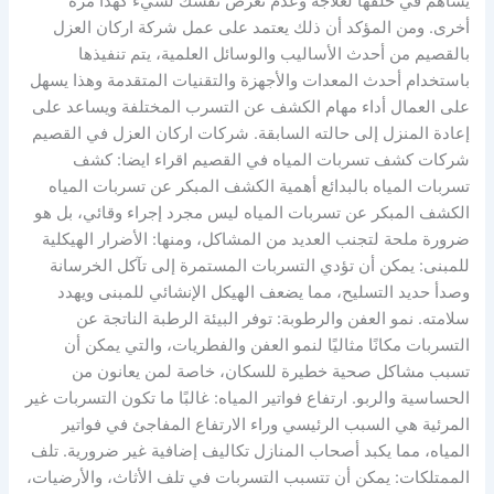
يساهم في خلقها لعلاجه وعدم تعرض نفسك لشيء كهذا مرة
أخرى. ومن المؤكد أن ذلك يعتمد على عمل شركة اركان العزل
بالقصيم من أحدث الأساليب والوسائل العلمية، يتم تنفيذها
باستخدام أحدث المعدات والأجهزة والتقنيات المتقدمة وهذا يسهل
على العمال أداء مهام الكشف عن التسرب المختلفة ويساعد على
إعادة المنزل إلى حالته السابقة. شركات اركان العزل في القصيم
شركات كشف تسربات المياه في القصيم اقراء ايضا: كشف
تسربات المياه بالبدائع أهمية الكشف المبكر عن تسربات المياه
الكشف المبكر عن تسربات المياه ليس مجرد إجراء وقائي، بل هو
ضرورة ملحة لتجنب العديد من المشاكل، ومنها: الأضرار الهيكلية
للمبنى: يمكن أن تؤدي التسربات المستمرة إلى تآكل الخرسانة
وصدأ حديد التسليح، مما يضعف الهيكل الإنشائي للمبنى ويهدد
سلامته. نمو العفن والرطوبة: توفر البيئة الرطبة الناتجة عن
التسربات مكانًا مثاليًا لنمو العفن والفطريات، والتي يمكن أن
تسبب مشاكل صحية خطيرة للسكان، خاصة لمن يعانون من
الحساسية والربو. ارتفاع فواتير المياه: غالبًا ما تكون التسربات غير
المرئية هي السبب الرئيسي وراء الارتفاع المفاجئ في فواتير
المياه، مما يكبد أصحاب المنازل تكاليف إضافية غير ضرورية. تلف
الممتلكات: يمكن أن تتسبب التسربات في تلف الأثاث، والأرضيات،