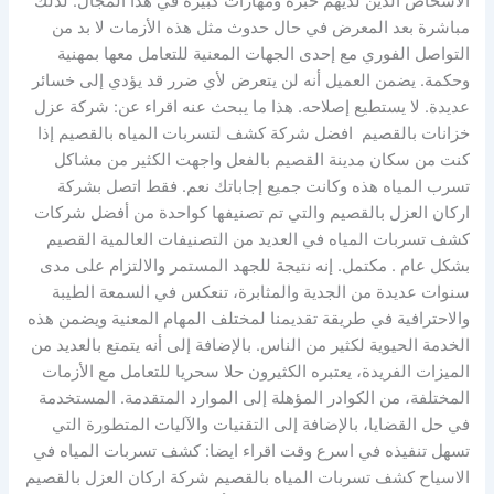
الأشخاص الذين لديهم خبرة ومهارات كبيرة في هذا المجال. لذلك
مباشرة بعد المعرض في حال حدوث مثل هذه الأزمات لا بد من
التواصل الفوري مع إحدى الجهات المعنية للتعامل معها بمهنية
وحكمة. يضمن العميل أنه لن يتعرض لأي ضرر قد يؤدي إلى خسائر
عديدة. لا يستطيع إصلاحه. هذا ما يبحث عنه اقراء عن: شركة عزل
خزانات بالقصيم افضل شركة كشف لتسربات المياه بالقصيم إذا
كنت من سكان مدينة القصيم بالفعل واجهت الكثير من مشاكل
تسرب المياه هذه وكانت جميع إجاباتك نعم. فقط اتصل بشركة
اركان العزل بالقصيم والتي تم تصنيفها كواحدة من أفضل شركات
كشف تسربات المياه في العديد من التصنيفات العالمية القصيم
بشكل عام . مكتمل. إنه نتيجة للجهد المستمر والالتزام على مدى
سنوات عديدة من الجدية والمثابرة، تنعكس في السمعة الطيبة
والاحترافية في طريقة تقديمنا لمختلف المهام المعنية ويضمن هذه
الخدمة الحيوية لكثير من الناس. بالإضافة إلى أنه يتمتع بالعديد من
الميزات الفريدة، يعتبره الكثيرون حلا سحريا للتعامل مع الأزمات
المختلفة، من الكوادر المؤهلة إلى الموارد المتقدمة. المستخدمة
في حل القضايا، بالإضافة إلى التقنيات والآليات المتطورة التي
تسهل تنفيذه في اسرع وقت اقراء ايضا: كشف تسربات المياه في
الاسياح كشف تسربات المياه بالقصيم شركة اركان العزل بالقصيم