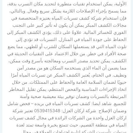
الأولية، يمكن استخدام تقنيات متطورة لتحديد مكان التسرب بدقة،
مما يسمح بإجراء الإصلاحات اللازمة بشكل سريع وفعال. وبالتالي،
فإن استخدام شركة كشف تسربات المياه بعنيزه المتخصصة في
مجالات الكشف المبكر يمكن أن يكون له تأثير كبير على التجنب
الفوري للخسائر المالية. علاوةً على ذلك، يؤدي الكشف المبكر إلى
الحفاظ على جودة المياه في المنازل. التسربات قد تؤدي إلى
تلوث المياه التي قد يستعملها السكان للشرب أو للطهي، مما يضع
صحة الأفراد في خطر. من خلال الاعتماد على التقنيات الحديثة في
الكشف، يمكن تحديد مصدر التسرب ومعالجته بأسرع وقت ممكن،
مما يضمن أن الماء الذي يستخدمه السكان هو من مصدر آمن
ونظيف. في الختام، يُعتبر الكشف المبكر عن تسربات المياه أمرًا
حيويًا لضمان السلامة العامة والحفاظ على الممتلكات. من خلال
اتخاذ الإجراءات المناسبة والفحص المنتظم، يمكن تقليل المخاطر
المرتبطة بالتسربات وضمان توفير بيئة معيشية صحية وآمنة
للجميع. شاهد ايضا: كشف تسربات المياه في بريده – فحص شامل
وضمان الإصلاح شركة اركان العزل: 0539415348 تعتبر شركة
اركان العزل واحدة من الشركات الرائدة في مجال كشف تسربات
المياه في منطقة القصيم، حيث تتمتع بخبرة واسعة تمتد لعدة
سنوات. تأسست الشركة لتلبية احتياجات العملاء في مجال