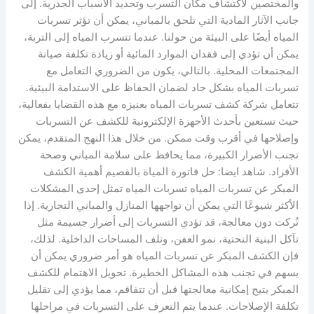
والمختصين لاكتشاف مكان التسرب وتحديد الأسباب الجذرية. إلى
جانب الآثار المادية التي تلحق بالمباني، يمكن أن تؤثر تسربات
المياه أيضًا على البيئة من حولنا. عندما تتسرب المياه إلى التربة،
يمكن أن تؤدي إلى فقدان الموارد المائية أو زيادة تكلفة صيانة
المجتمعات المحلية. بالتالي، يكون من الضروري التعامل مع
تسربات المياه بشكل جاد لضمان الحفاظ على الاستدامة البيئية.
تتعامل شركة كشف تسربات المياه بعنيزه مع هذه القضايا بفعالية،
حيث تستعين بأحدث الأجهزة الإلكترونية للكشف عن التسربات
وإصلاحها في أقرب وقت ممكن. من خلال هذا النهج المتقدم، يمكن
تجنب الأضرار الكبيرة، مما يحافظ على سلامة المباني وصحة
الأفراد. شاهد ايضا: حل فاتورة المياة بالقصيم أهمية الكشف
المبكر عن تسربات المياه تسربات المياه تمثل إحدى المشكلات
الأكثر شيوعًا التي يمكن أن تواجهها المنازل والمباني التجارية. إذا
تُركت دون معالجة، قد تؤدي التسربات إلى أضرار جسيمة مثل
تآكل البنية التحتية، نمو العفن، وتلف المساحات الداخلية. لذلك،
فإن الكشف المبكر عن تسربات المياه هو أمر ضروري يمكن أن
يسهم في تجنب هذه المشاكل الخطيرة. تحويل الاهتمام للكشف
المبكر يتيح إمكانية معالجتها قبل أن تتفاقم، مما يؤدي إلى تقليل
تكلفة الإصلاحات. عندما يتم التعرف على التسربات في مراحلها