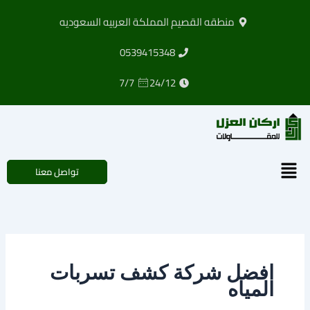
خطي
منطقه القصيم المملكة العربيه السعوديه
لى
لمحتوى
0539415348
7/7
24/12
القائمة
تواصل معنا
افضل شركة كشف تسربات
المياه