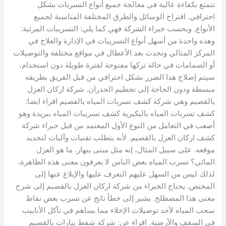
تتمتع بكفاءة عالية في معالجة جميع أنواع التسربات بشكل
احترافي. اقتراح الوسائل والطرق المختلفة المناسبة لجميع
الأنواع. وبحسب خبراء الشركة فهي كما يلي: التسريبات المرئية:
وهذه واحدة من أسهل أنواع التسريبات في الإدارة والعلاج في
المركز المثالي وتحدث بعد الأعطال في مواقع مختلفة والتوصيلات
أو الصمامات في حالة تركها مفتوحة لفترة طويلة دون استخدام،
سيتم إصلاح هذا الضرر بشكل احترافي من قبل الفريق بطريقه
مبسطة ودون الحاجة إلى تحطيم الجدران. شركة اركان العزل
بالقصيم وهي شركة كشف تسربات المياه بالقصيم اقراء ايضا:
كشف تسربات المياه بالبكيرية كشف تسريبات المياه ببريدة وهو
أصعب في التعامل من النوع الأول المعتمد من قبل خبراء شركة
كشف اركان العزل بالقصيم. لأنه يتطلب تقنيات وآليات لتحديد
موقعه. على سبيل المثال، إنه مثل مبنى ينهار. ما هو العزل
المائي؟ تسرب المياه بعض الناس لا يعرفون معنى هذه الظاهرة،
لذلك ليس من السهل عليهم التعرف عليها والإبلاغ عنها إلى
المختص. يحتاج الخبراء من شركة اركان العزل بالقصيم إلى شرح
معنى هذا المصطلح. يشير إلى خطأ ناتج عن تسرب بعض نقاط
سحب المياه لأحد توصيلات الإخلاء مما يساهم في تآكل الأنابيب
في السقف والأرضية. اقراء عن: شركة شفط بيارات بالقصيم