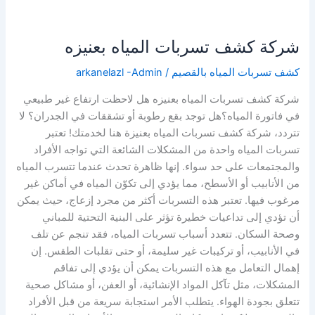
شركة كشف تسربات المياه بعنيزه
شركة
كشف
كشف تسربات المياه بالقصيم
/
arkanelazl -Admin
تسربات
المياه
شركة كشف تسربات المياه بعنيزه هل لاحظت ارتفاع غير طبيعي
بعنيزه
في فاتورة المياه؟هل توجد بقع رطوبة أو تشققات في الجدران؟ لا
تتردد، شركة كشف تسربات المياه بعنيزة هنا لخدمتك! تعتبر
تسربات المياه واحدة من المشكلات الشائعة التي تواجه الأفراد
والمجتمعات على حد سواء. إنها ظاهرة تحدث عندما تتسرب المياه
من الأنابيب أو الأسطح، مما يؤدي إلى تكوّن المياه في أماكن غير
مرغوب فيها. تعتبر هذه التسربات أكثر من مجرد إزعاج، حيث يمكن
أن تؤدي إلى تداعيات خطيرة تؤثر على البنية التحتية للمباني
وصحة السكان. تتعدد أسباب تسربات المياه، فقد تنجم عن تلف
في الأنابيب، أو تركيبات غير سليمة، أو حتى تقلبات الطقس. إن
إهمال التعامل مع هذه التسربات يمكن أن يؤدي إلى تفاقم
المشكلات، مثل تآكل المواد الإنشائية، أو العفن، أو مشاكل صحية
تتعلق بجودة الهواء. يتطلب الأمر استجابة سريعة من قبل الأفراد