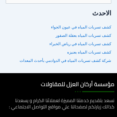
ل
الاحدث
ب
ح
كشف تسربات المياه في عيون الجواء
ث
كشف تسربات المياه بعقلة الصقور
ع
ن
كشف تسربات المياه في رياض الخبراء
:
كشف تسربات المياه بعنيزه
شركة كشف تسربات المياه في الدوادمي بأحدث المعدات
مؤسسة أركان العزل للمقاولات
نسعد بتقديم خدمتنا المميزة لعملائنا الكرام و يسعدنا
كذالك زيارتكم لصفحاتنا علي مواقع التواصل الاجتماعي :