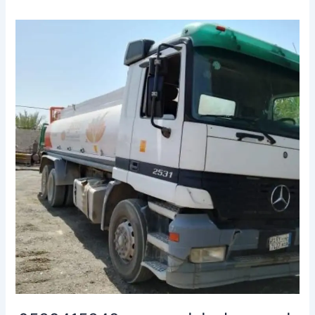
وايت
شفط
بيارات
ببريده
0539415348