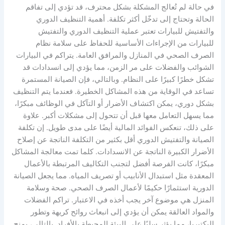
في حالة لم تُعالج المشكلة بشكل محترف، قد تؤدي إلى تفاقم
الحالة وتحتاج إلى تدخّل أكثر تكلفة. أهمية التنظيف الدوري
والتفتيش للبيارات تعتبر عملية التنظيف الدوري والتفتيش
للبيارات من الإجراءات الأساسية للحفاظ على سلامة نظام
الصرف الصحي في المنازل والمرافق العامة. يتراكم في البيارات
الشوائب والفضلات على مر الزمن، مما يؤدي إلى انسدادات قد
تشكل خطرًا كبيرًا على النظام. وبالتالي، فإن الصيانة المستمرة
تساعد في الوقاية من هذه المشاكل الخطيرة. فعندما يتم التنظيف
بشكل دوري، يمكن اكتشاف الأضرار أو التآكل في الوظائف مبكرًا،
مما يسهل التعامل معها قبل أن تتحول إلى مشكلات أكبر. علاوة
على ذلك، تنعكس الفوائد المالية أيضًا على مدى طويل. إن تكلفة
الصيانة والتفتيش الدوري أقل بكثير من التكلفة الناتجة عن إصلاح
الأضرار الكبيرة الناتجة عن الانسدادات. كلما تمت معالجة المشاكل
مبكرًا، كانت الفرصة أفضل لتجنب التكاليف المرتبطة بالأعمال
المعقدة مثل استبدال الأنابيب أو تصريف المياه. مما يجعل الصيانة
الدورية استثمارًا حكيمًا لأعمال الصرف الصحي. صحة وسلامة
المنزل هي موضوع آخر يجب أخذه في الاعتبار. تراكم الفضلات
والمواد العالقة يمكن أن يؤدي إلى انبعاث روائح كريهة وتطور
البكتيريا، مما يؤثر سلبًا على البيئة المحيطة بالأفراد. بالتالي، يمنح