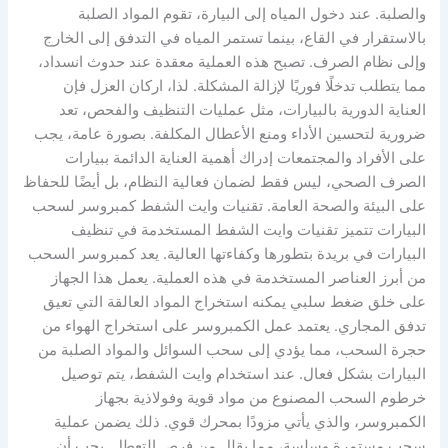
والصلبة. عند دخول المياه إلى البيارة، تقوم المواد الصلبة
بالاستقرار في القاع، بينما تستمر المياه في التدفق إلى الخارج
وإلى نظام الصرف. تصبح هذه العملية معقدة عند حدوث انسداد،
مما يتطلب تدخلًا فوريًا لإزالة المشكلة. لذا، اركان العزل فإن
العناية الدورية بالبيارات، مثل عمليات التنظيف والفحص، تعد
ضرورية لتحسين الأداء ومنع الأعطال المكلفة. بصورة عامة، يجب
على الأفراد والمجتمعات إدراك أهمية العناية الدائمة ببيارات
الصرف الصحي، ليس فقط لضمان فعالية النظام، بل أيضًا للحفاظ
على البيئة والصحة العامة. تقنيات وايت الشفط كمبروسر لسحب
البيارات تتميز تقنيات وايت الشفط المستخدمة في تنظيف
البيارات في بريدة بتطورها وكفاءتها العالية. يعد كمبروسر السحب
من أبرز العناصر المستخدمة في هذه العملية. يعمل هذا الجهاز
على خلق ضغط سلبي يمكنه استخراج المواد العالقة التي تعيق
تدفق المجاري. يعتمد عمل الكمبروسر على استخراج الهواء من
حجرة السحب، مما يؤدي إلى سحب السوائل والمواد الصلبة من
البيارات بشكل فعال. عند استخدام وايت الشفط، يتم توصيل
خرطوم السحب المصنوع من مواد قوية وفولاذية بجهاز
الكمبروسر، والذي يأتي مزودًا بمحرك قوي. ذلك يضمن عملية
سحب مستمرة وسلسة، مما يقلل من فرص التعطل. يجب أن