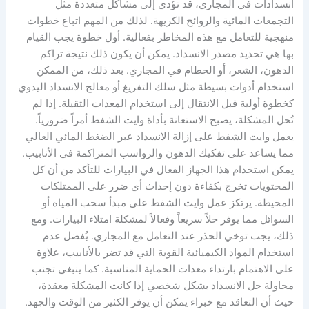
انسدادات في المجاري، قد تؤدي إلى مشاكل متعددة مثل
التجمعات المائية والروائح الكريهة. لذلك من المهم اتباع خطوات
منهجية للتعامل مع هذه المخاطر بفعالية. أول خطوة يجب القيام
بها هي تحديد مصدر الانسداد. يمكن أن يكون ذلك نتيجة تراكم
الدهون، الشعر، أو الحطام في المجاري. بعد ذلك، من الممكن
استخدام أدوات بسيطة مثل سلك التفريغ أو معالج الانسداد اليدوي
كخطوة أولية قبل الانتقال إلى استخدام المعدات الثقيلة. إذا لم
تُحل المشكلة، يصبح الاستعانة بأداة وايت الشفط أمراً ضرورياً.
يعمل وايت الشفط على إزالة الانسداد عبر الضغط المائي العالي
مما يساعد على تفكيك الدهون والرواسب المتراكمة في الأنابيب.
يمكن استخدام هذا الجهاز الفعال في البيارات للتأكد من أن كل
المحتويات تخرج بكفاءة دون إحداث أي ضرر على الممتلكات
المحيطة. يرتكز عمل وايت الشفط على مبدأ سحب المياه أو
السوائل مما يوفر حلاً سريعاً وفعالاً لمشكلة امتلاء البيارات. ومع
ذلك، يجب توخي الحذر عند التعامل مع المجاري. يُفضل عدم
استخدام المواد الكيميائية القوية التي قد تضر بالأنابيب، علاوة
على الاهتمام بارتداء معدات الحماية المناسبة. كما ينبغي تجنب
محاولة حل الانسداد بشكل شخصي إذا كانت المشكلة معقدة،
حيث أن التعاقد مع خبراء يمكن أن يوفر الكثير من الوقت والجهد.