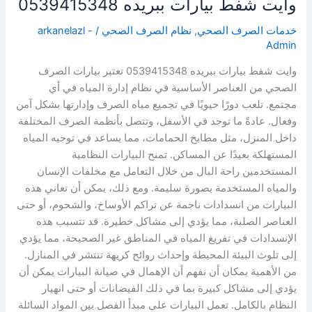
وايت شفط بيارات ببريده 0539415348
خدمات الصرف الصحي
,
نظام الصرف الصحي
/
arkanelazl -
Admin
وايت شفط بيارات ببريده 0539415348 تعتبر بيارات الصرف
الصحي من العناصر الأساسية في نظام إدارة المياه في أي
مجتمع. تلعب دورًا حيويًا في تجميع مياه الصرف وإدارتها بشكل آمن
وفعال. عادةً ما توجد في الأسفل، وتتصل بأنظمة الصرف المختلفة
داخل المنزل، مثل مطابخ الحمامات، مما يساعد في توجيه المياه
المستهلكة بعيدًا عن المساكن. تمنح البيارات النظامية
المستخدمين راحة البال من خلال التعامل مع مخلفات الإنسان
والمياه المستخدمة بصورة سليمة. ومع ذلك، يمكن أن تعاني هذه
البيارات من انسدادات ناجمة عن تراكم الأوساخ، والشحوم، أو حتى
العناصر الصلبة، مما يؤدي إلى مشاكل خطيرة. قد تتسبب هذه
الإنسدادات في تفريغ المياه في المناطق غير الصحيحة، مما يؤدي
إلى تلوث البيئة المحيطة وإحداث روائح كريهة تنتشر في المنازل.
من الأهمية بمكان أن نفهم أن الإهمال في صيانة البيارات يمكن أن
يؤدي إلى مشاكل كبيرة بما في ذلك الفيضانات أو حتى انهيار
النظام بالكامل. تعمل البيارات على مبدأ الفصل بين المواد السائلة