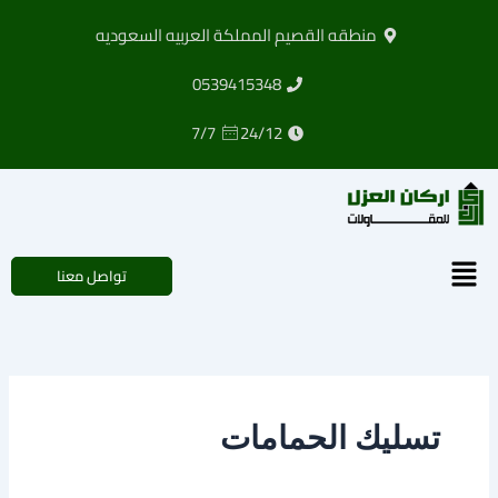
خطي
منطقه القصيم المملكة العربيه السعوديه
لى
لمحتوى
0539415348
7/7
24/12
القائمة
تواصل معنا
تسليك الحمامات