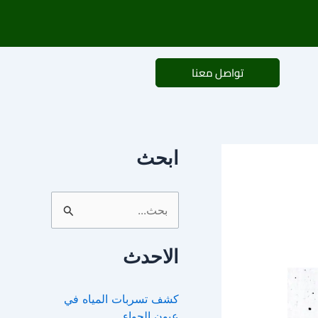
تواصل معنا
ابحث
ا
ل
الاحدث
ب
ح
كشف تسربات المياه في
ث
عيون الجواء