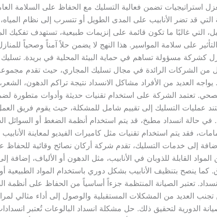
لعزل استراتيجيات تضمن فعالية التسليك مع الحفاظ على السلامة العامة
 التي قد تضر الأنابيب على المدى الطويل أو تتسرب إلى نظام المياه، وت
، التي غالبًا ما تكون قائمة على إنزيمات طبيعية، تستهدف تفكيك الم
لتأثير على سلامة المواسير. هذا النهج لا يضمن حلاً آمناً وصحياً للمنا
عزل كشركة مسؤولة تساهم في حماية البيئة المحلية في بريدة. تسليك 
 شركة أركان العزل من الشركات الرائدة في مجال تسليك المجاري، حيث تقدم مجم
واجه العديد من الأفراد مشاكل الانسداد نتيجة تراكم الدهون، الشعر، و
الصحي. تعتمد الشركة على استخدام تقنيات حديثة وأدوات متطورة لض
ند عمليات التسليك إلى تقييم شامل للمشكلة، حيث يقوم فريق العمل
ه. في حالة انسداد مطبخ، قد يتم استخدام أنظمة الضغط أو السوائل ال
ات، فقد يتم استخدام تقنيات مثل كاميرات الفيديو لمعاينة الأنابيب ب
لإضافة إلى خدمات التسليك، تقدم شركة أركان نصائح وقائية للحفاظ 
مواد القابلة للذوبان في الأنابيب، مثل الدهون أو الألياف، إضافة إ
كما ينصح بتنظيف الأنابيب بشكل دوري باستخدام المواد الطبيعية أو 
داد. تعتبر الصيانة المنتظمة جزءاً أساسياً من الحفاظ على أنظمة 
 تجنب العديد من المشكلات المستقبلية والوصول إلى أداء مثالي لمرا
يانة الدورية لتحقيق ذلك. حل مشكلة انسداد البالوعات تُعتبر انسدادا