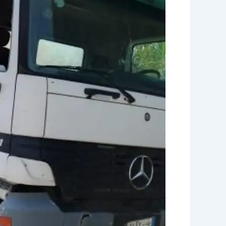
0539415348