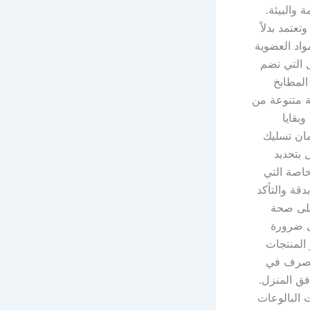
 والبيئة.
عتمد بدلاً
واد العضوية
زل التي تضم
المطابخ
وعة متنوعة من
بقايا
مان تسليك
 بتحديد
خاصة التي
دقة والتأكد
على صحة
لى ضرورة
المنتجات
الصرف في
فق المنزل.
ت البالوعات