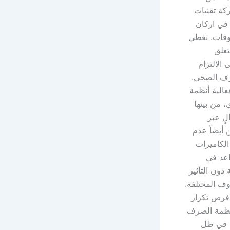
ركة تقنيات
في اركان
أوقات. تغطي
تعلق
الالتزام
صرف الصحي.
عالية أنظمة
 من بينها
لٍ عبر
 أيضاً عدم
الكاميرات
اعد في
دون التأثير
وف المختلفة.
فرص تكرار
 أنظمة الصرف
ي في ظل