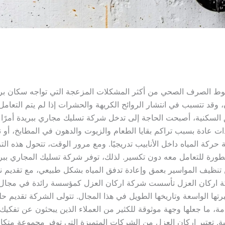
وط الصرف الصحي من أكثر المشكلات المزعجة التي تواجه سكان بر
 وقد تتسبب في انتشار الروائح الكريهة والحشرات إذا لم يتم التعامل
 السكنية، أصبحت الحاجة إلى تدخل شركة تسليك مجاري ببريدة أمرًا 
عادة بسبب تراكم بقايا الطعام والزيوت والدهون في المطابخ، أو ن
حركة المياه داخل الأنابيب تدريجيًا. ومع مرور الوقت، تتحول هذه الت
تطورة للتعامل معه دون تكسير. لذلك، توفر شركة تسليك المجاري ببريد
تنظيف المواسير بعمق وإعادة تدفق المياه بشكل طبيعي، مع تقديم نص
كة اركان العزل تأسست شركة اركان العزل كمؤسسة رائدة في مجال
 الواسعة وتاريخها الطويل في هذا المجال. تتولى الشركة تقديم حل
ة، ما جعلها وجهة موثوقة للكثير من العملاء الذين يبحثون عن تفكيك
 تعتبر اركان العزل من الشركات المتميزة التي توفر مجموعة متكا