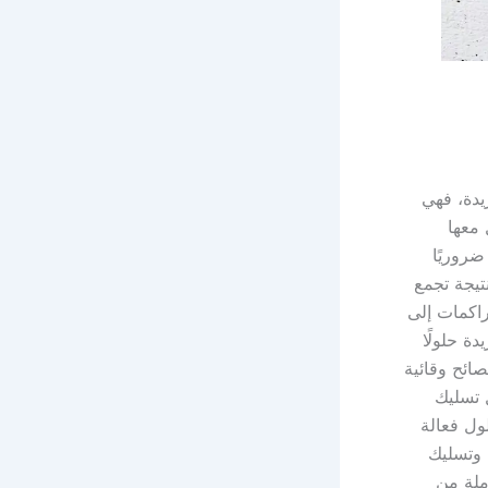
يدة، فهي
 معها
ضروريًا
تيجة تجمع
راكمات إلى
ة حلولًا
ائح وقائية
 تسليك
ول فعالة
 وتسليك
ملة من