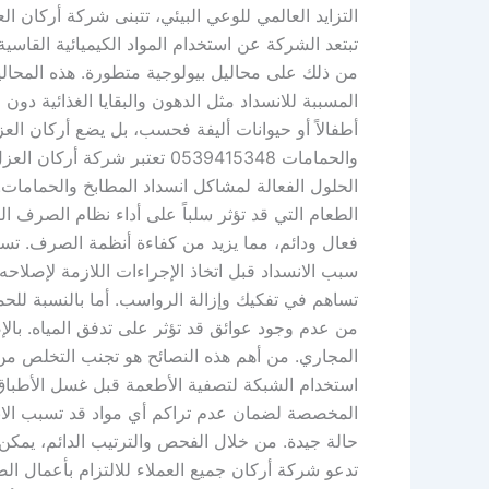
التزايد العالمي للوعي البيئي، تتبنى شركة أركان ا
تبتعد الشركة عن استخدام المواد الكيميائية القاسية
من ذلك على محاليل بيولوجية متطورة. هذه المحاليل
المسببة للانسداد مثل الدهون والبقايا الغذائية دون ا
أطفالاً أو حيوانات أليفة فحسب، بل يضع أركان ال
والحمامات 0539415348 تعتبر
الحلول الفعالة لمشاكل انسداد المطابخ والحمامات. ي
الطعام التي قد تؤثر سلباً على أداء نظام الصرف 
فعال ودائم، مما يزيد من كفاءة أنظمة الصرف. تست
سبب الانسداد قبل اتخاذ الإجراءات اللازمة لإصلاح
تساهم في تفكيك وإزالة الرواسب. أما بالنسبة للحمام
من عدم وجود عوائق قد تؤثر على تدفق المياه. با
المجاري. من أهم هذه النصائح هو تجنب التخلص من ال
استخدام الشبكة لتصفية الأطعمة قبل غسل الأطباق. 
المخصصة لضمان عدم تراكم أي مواد قد تسبب الانس
حالة جيدة. من خلال الفحص والترتيب الدائم، يمكن
تدعو شركة أركان جميع العملاء للالتزام بأعمال الص