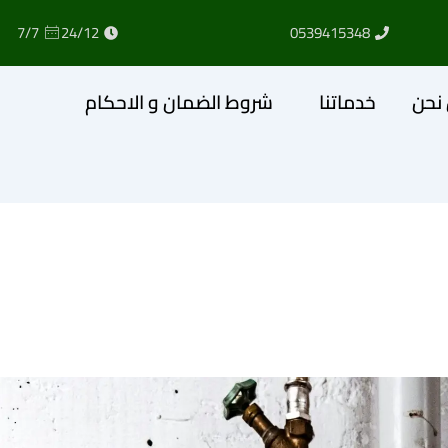
7/7
24/12
0539415348
نحن
خدماتنا
شروط الضمان و الاحكام