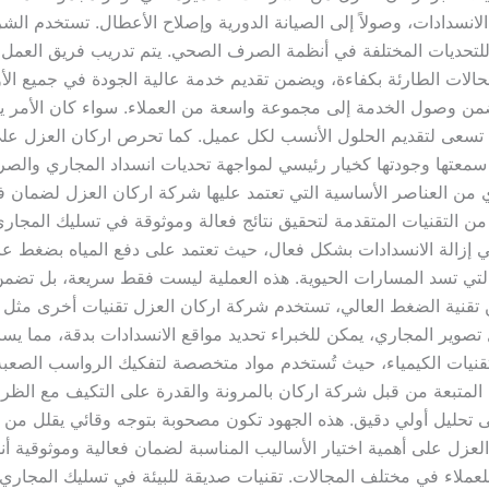
لانسدادات، وصولاً إلى الصيانة الدورية وإصلاح الأعطال. تستخدم الش
للتحديات المختلفة في أنظمة الصرف الصحي. يتم تدريب فريق العمل 
الات الطارئة بكفاءة، ويضمن تقديم خدمة عالية الجودة في جميع ال
ن وصول الخدمة إلى مجموعة واسعة من العملاء. سواء كان الأمر ي
ة تسعى لتقديم الحلول الأنسب لكل عميل. كما تحرص اركان العزل على 
 سمعتها وجودتها كخيار رئيسي لمواجهة تحديات انسداد المجاري وال
 من العناصر الأساسية التي تعتمد عليها شركة اركان العزل لضمان ف
لتقنيات المتقدمة لتحقيق نتائج فعالة وموثوقة في تسليك المجاري،
ً في إزالة الانسدادات بشكل فعال، حيث تعتمد على دفع المياه بضغط عا
التي تسد المسارات الحيوية. هذه العملية ليست فقط سريعة، بل تضمن
عن تقنية الضغط العالي، تستخدم شركة اركان العزل تقنيات أخرى مثل 
 تصوير المجاري، يمكن للخبراء تحديد مواقع الانسدادات بدقة، مما يس
تقنيات الكيمياء، حيث تُستخدم مواد متخصصة لتفكيك الرواسب الصعبة 
ليب المتبعة من قبل شركة اركان بالمرونة والقدرة على التكيف مع الظر
حليل أولي دقيق. هذه الجهود تكون مصحوبة بتوجه وقائي يقلل من 
ن العزل على أهمية اختيار الأساليب المناسبة لضمان فعالية وموثوقية
لعملاء في مختلف المجالات. تقنيات صديقة للبيئة في تسليك المجار