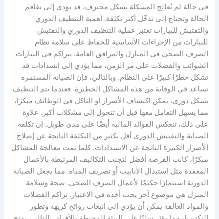
في حالة لم تُعالج المشكلة بشكل محترف، قد تؤدي إلى تفاقم
الحالة وتحتاج إلى تدخّل أكثر تكلفة. أهمية التنظيف الدوري
والتفتيش للبيارات تعتبر عملية التنظيف الدوري والتفتيش
للبيارات من الإجراءات الأساسية للحفاظ على سلامة نظام
الصرف الصحي في المنازل والمرافق العامة. يتراكم في البيارات
الشوائب والفضلات على مر الزمن، مما يؤدي إلى انسدادات قد
تشكل خطرًا كبيرًا على النظام. وبالتالي، فإن الصيانة المستمرة
تساعد في الوقاية من هذه المشاكل الخطيرة. فعندما يتم التنظيف
بشكل دوري، يمكن اكتشاف الأضرار أو التآكل في الوظائف مبكرًا،
مما يسهل التعامل معها قبل أن تتحول إلى مشكلات أكبر. علاوة
على ذلك، تنعكس الفوائد المالية أيضًا على مدى طويل. إن تكلفة
الصيانة والتفتيش الدوري أقل بكثير من التكلفة الناتجة عن إصلاح
الأضرار الكبيرة الناتجة عن الانسدادات. كلما تمت معالجة المشاكل
مبكرًا، كانت الفرصة أفضل لتجنب التكاليف المرتبطة بالأعمال
المعقدة مثل استبدال الأنابيب أو تصريف المياه. مما يجعل الصيانة
الدورية استثمارًا حكيمًا لأعمال الصرف الصحي. صحة وسلامة
المنزل هي موضوع آخر يجب أخذه في الاعتبار. تراكم الفضلات
والمواد العالقة يمكن أن يؤدي إلى انبعاث روائح كريهة وتطور
البكتيريا، مما يؤثر سلبًا على البيئة المحيطة بالأفراد. بالتالي، يمنح