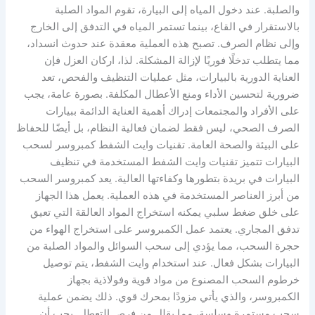
والصلبة. عند دخول المياه إلى البيارة، تقوم المواد الصلبة
بالاستقرار في القاع، بينما تستمر المياه في التدفق إلى الخارج
وإلى نظام الصرف. تصبح هذه العملية معقدة عند حدوث انسداد،
مما يتطلب تدخلًا فوريًا لإزالة المشكلة. لذا، اركان العزل فإن
العناية الدورية بالبيارات، مثل عمليات التنظيف والفحص، تعد
ضرورية لتحسين الأداء ومنع الأعطال المكلفة. بصورة عامة، يجب
على الأفراد والمجتمعات إدراك أهمية العناية الدائمة ببيارات
الصرف الصحي، ليس فقط لضمان فعالية النظام، بل أيضًا للحفاظ
على البيئة والصحة العامة. تقنيات وايت الشفط كمبروسر لسحب
البيارات تتميز تقنيات وايت الشفط المستخدمة في تنظيف
البيارات في بريدة بتطورها وكفاءتها العالية. يعد كمبروسر السحب
من أبرز العناصر المستخدمة في هذه العملية. يعمل هذا الجهاز
على خلق ضغط سلبي يمكنه استخراج المواد العالقة التي تعيق
تدفق المجاري. يعتمد عمل الكمبروسر على استخراج الهواء من
حجرة السحب، مما يؤدي إلى سحب السوائل والمواد الصلبة من
البيارات بشكل فعال. عند استخدام وايت الشفط، يتم توصيل
خرطوم السحب المصنوع من مواد قوية وفولاذية بجهاز
الكمبروسر، والذي يأتي مزودًا بمحرك قوي. ذلك يضمن عملية
سحب مستمرة وسلسة، مما يقلل من فرص التعطل. يجب أن