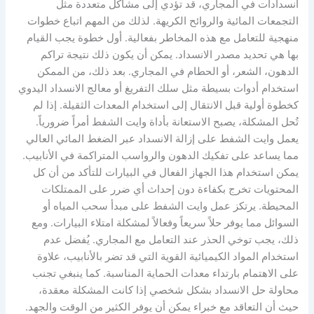
انسدادات في المجاري، قد تؤدي إلى مشاكل متعددة مثل
التجمعات المائية والروائح الكريهة. لذلك من المهم اتباع خطوات
منهجية للتعامل مع هذه المخاطر بفعالية. أول خطوة يجب القيام
بها هي تحديد مصدر الانسداد. يمكن أن يكون ذلك نتيجة تراكم
الدهون، الشعر، أو الحطام في المجاري. بعد ذلك، من الممكن
استخدام أدوات بسيطة مثل سلك التفريغ أو معالج الانسداد اليدوي
كخطوة أولية قبل الانتقال إلى استخدام المعدات الثقيلة. إذا لم
تُحل المشكلة، يصبح الاستعانة بأداة وايت الشفط أمراً ضرورياً.
يعمل وايت الشفط على إزالة الانسداد عبر الضغط المائي العالي
مما يساعد على تفكيك الدهون والرواسب المتراكمة في الأنابيب.
يمكن استخدام هذا الجهاز الفعال في البيارات للتأكد من أن كل
المحتويات تخرج بكفاءة دون إحداث أي ضرر على الممتلكات
المحيطة. يرتكز عمل وايت الشفط على مبدأ سحب المياه أو
السوائل مما يوفر حلاً سريعاً وفعالاً لمشكلة امتلاء البيارات. ومع
ذلك، يجب توخي الحذر عند التعامل مع المجاري. يُفضل عدم
استخدام المواد الكيميائية القوية التي قد تضر بالأنابيب، علاوة
على الاهتمام بارتداء معدات الحماية المناسبة. كما ينبغي تجنب
محاولة حل الانسداد بشكل شخصي إذا كانت المشكلة معقدة،
حيث أن التعاقد مع خبراء يمكن أن يوفر الكثير من الوقت والجهد.