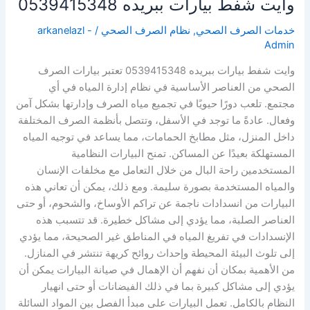
وايت شفط بيارات ببريده 0539415348
خدمات الصرف الصحي
,
نظام الصرف الصحي
/
arkanelazl -
Admin
وايت شفط بيارات ببريده 0539415348 تعتبر بيارات الصرف
الصحي من العناصر الأساسية في نظام إدارة المياه في أي
مجتمع. تلعب دورًا حيويًا في تجميع مياه الصرف وإدارتها بشكل آمن
وفعال. عادةً ما توجد في الأسفل، وتتصل بأنظمة الصرف المختلفة
داخل المنزل، مثل مطابخ الحمامات، مما يساعد في توجيه المياه
المستهلكة بعيدًا عن المساكن. تمنح البيارات النظامية
المستخدمين راحة البال من خلال التعامل مع مخلفات الإنسان
والمياه المستخدمة بصورة سليمة. ومع ذلك، يمكن أن تعاني هذه
البيارات من انسدادات ناجمة عن تراكم الأوساخ، والشحوم، أو حتى
العناصر الصلبة، مما يؤدي إلى مشاكل خطيرة. قد تتسبب هذه
الإنسدادات في تفريغ المياه في المناطق غير الصحيحة، مما يؤدي
إلى تلوث البيئة المحيطة وإحداث روائح كريهة تنتشر في المنازل.
من الأهمية بمكان أن نفهم أن الإهمال في صيانة البيارات يمكن أن
يؤدي إلى مشاكل كبيرة بما في ذلك الفيضانات أو حتى انهيار
النظام بالكامل. تعمل البيارات على مبدأ الفصل بين المواد السائلة