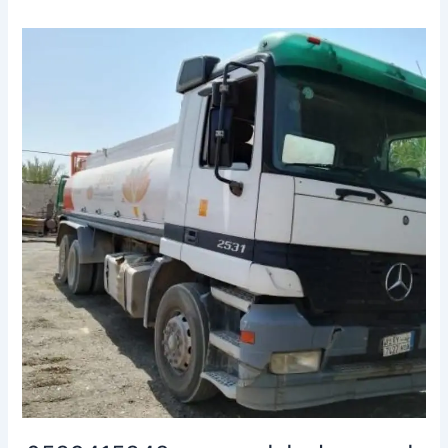
وايت
شفط
بيارات
ببريده
0539415348