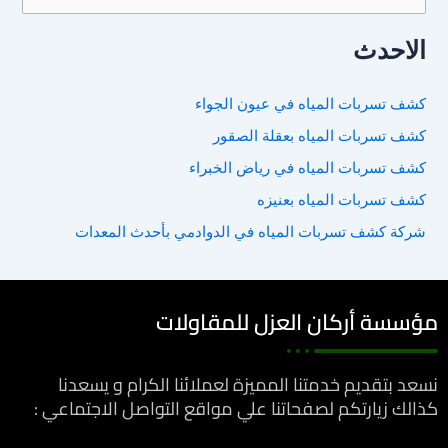
ل
الاحدث
ب
ح
كشف تسربات المياه في عيون الجواء
ث
كشف تسربات المياه بعقلة الصقور
ع
ن
كشف تسربات المياه في رياض الخبراء
:
كشف تسربات المياه بعنيزه
شركة كشف تسربات المياه في الدوادمي بأحدث المعدات
مؤسسة أركان العزل للمقاولات
نسعد بتقديم خدمتنا المميزة لعملائنا الكرام و يسعدنا
كذالك زيارتكم لصفحاتنا علي مواقع التواصل الاجتماعي :