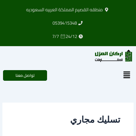
خطي
منطقه القصيم المملكة العربيه السعوديه
لى
لمحتوى
0539415348
7/7
24/12
القائمة
تواصل معنا
تسليك مجاري