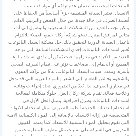
المنتجات المخصصة لضمان عدم تراكم أي مواد قد تسبب
الانسداد. تعتبر الصيانة المنتظمة جزءاً أساسياً من الحفاظ على
أنظمة الصرف في حالة جيدة. من خلال الفحص والترتيب الدائم،
يمكن تجنب العديد من المشكلات المستقبلية والوصول إلى أداء
مثالي لمرافق المنزل. تدعو شركة أركان جميع العملاء للالتزام
بأعمال الصيانة الدورية لتحقيق ذلك. حل مشكلة انسداد البالوعات
تُعتبر انسدادات البالوعات إحدى المشكلات الشائعة التي تواجه
العديد من الأفراد في منازلهم؛ حيث يُمكن أن يؤدي انسداد بالوعة
المطبخ أو الحمام إلى مضاعفات تؤثر على نظام الصرف الصحي
بأسره. وتتعدد أسباب انسداد البالوعات، بدءًا من تراكم الدهون
والشحوم وفائض الطعام، إلى الشعر والمواد الغريبة التي قد تدخل
في مجاري الصرف. لذا، يُعدّ من الضروري اتخاذ إجراءات وقائية
وعلاجية فعالة. تقدم شركة اركان العزل حلولًا متكاملة لمعالجة
انسدادات البالوعات بطرق احترافية. يتمثل الحل الأول في
استخدام التقنيات الحديثة أنظمة التصريف، مثل استخدام الأدوات
المتخصصة في إزالة الانسداد، بالإضافة إلى المواد الكيميائية الآمنة
التي تقوم بتحليل المواد المسببة للانسداد. كما يعتمد الفنيون
المدربون في الشركة على تقنيات مثل تنظيف المنظومات من