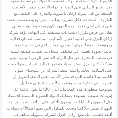
الكيمياء، حيث تُستخدم مواد متخصصة لتفكيك الرواسب الصعبة
دون التأثير السلبي على البيئة أو أجزاء الأنابيب. تتميز الأساليب
المتبعة من قبل شركة اركان بالمرونة والقدرة على التكيف مع
الظروف المختلفة. فكل مشروع يتطلب استراتيجية مخصصة تعتمد
على تحليل أولي دقيق. هذه الجهود تكون مصحوبة بتوجه وقائي
يقلل من فرص تكرار الانسدادات مستقبلاً. في النهاية، تؤكد شركة
اركان العزل على أهمية اختيار الأساليب المناسبة لضمان فعالية
وموثوقية أنظمة الصرف الصحي، مما يساهم في تقديم خدمة
عالية الجودة للعملاء في مختلف المجالات. تقنيات صديقة للبيئة
في تسليك المجاري في ظل التزايد العالمي للوعي البيئي، تتبنى
شركة أركان العزل استراتيجيات تضمن فعالية التسليك مع الحفاظ
على السلامة العامة والبيئة. تبتعد الشركة عن استخدام المواد
الكيميائية القاسية التي قد تضر الأنابيب على المدى الطويل أو
تتسرب إلى نظام المياه، وتعتمد بدلاً من ذلك على محاليل
بيولوجية متطورة. هذه المحاليل، التي غالبًا ما تكون قائمة على
إنزيمات طبيعية، تستهدف تفكيك المواد العضوية المسببة للانسداد
مثل الدهون والبقايا الغذائية دون التأثير على سلامة المواسير. هذا
النهج لا يضمن حلاً آمناً وصحياً للمنازل التي تضم أطفالاً أو حيوانات
أليفة فحسب، بل يضع أركان العزل كشركة مسؤولة تساهم في