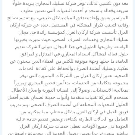
معه دون تكسير. لذلك، توفر شركة تسليك المجاري ببريدة حلولًا
سريعة وفعالة باستخدام أحدث التقنيات التي تضمن تنظيف
المواسير بعمق وإعادة تدفق المياه بشكل طبيعي، مع تقديم نصائح
وقائية لتجنب تكرار المشكلة في المستقبل. نبذة عن شركة اركان
العزل تأسست شركة اركان العزل كمؤسسة رائدة في مجال
تسليك المجاري وخدمات الصرف الصحي، حيث تميزت بخبرتها
الواسعة وتاريخها الطويل في هذا المجال. تتولى الشركة تقديم
حلول فعالة لمشاكل انسداد المجاري في المنازل والمرافق
العامة، ما جعلها وجهة موثوقة للكثير من العملاء الذين يبحثون عن
تفكيك وتسليك أنظمة الصرف والحفاظ على كفاءة الخدمات
الصحية. تعتبر اركان العزل من الشركات المتميزة التي توفر
مجموعة متكاملة من الخدمات، بدءاً من فحص المجاري ومروراً
بمعالجة الانسدادات، وصولاً إلى الصيانة الدورية وإصلاح الأعطال.
تستخدم الشركة تقنيات متقدمة وأدوات حديثة لضمان تقديم أفضل
الحلول للتحديات المختلفة في أنظمة الصرف الصحي. يتم تدريب
فريق العمل في اركان العزل بشكل منتظم، مما يمكنهم من
التعامل مع الحالات الطارئة بكفاءة، ويضمن تقديم خدمة عالية
الجودة في جميع الأوقات. تغطي خدمات شركة اركان العزل
مناطق متعددة، مما يضمن وصول الخدمة إلى مجموعة واسعة من