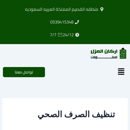
خطي
منطقه القصيم المملكة العربيه السعوديه
لى
لمحتوى
0539415348
7/7
24/12
القائمة
تواصل معنا
تنظيف الصرف الصحي