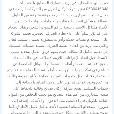
حماية البيئة المحلية في بريدة. تسليك المطابخ والحمامات
0539415348 تعتبر شركة أركان العزل من الشركات الرائدة في
مجال تسليك المجاري، حيث تقدم مجموعة متنوعة من الحلول
الفعالة لمشاكل انسداد المطابخ والحمامات. يواجه العديد من
الأفراد مشاكل الانسداد نتيجة تراكم الدهون، الشعر، وبقايا الطعام
التي قد تؤثر سلباً على أداء نظام الصرف الصحي. تعتمد الشركة
على استخدام تقنيات حديثة وأدوات متطورة لضمان تسليك فعال
ودائم، مما يزيد من كفاءة أنظمة الصرف. تستند عمليات التسليك
إلى تقييم شامل للمشكلة، حيث يقوم فريق العمل بتحديد سبب
الانسداد قبل اتخاذ الإجراءات اللازمة لإصلاحه. في حالة انسداد
مطبخ، قد يتم استخدام أنظمة الضغط أو السوائل الخاصة التي
تساهم في تفكيك وإزالة الرواسب. أما بالنسبة للحمامات، فقد يتم
استخدام تقنيات مثل كاميرات الفيديو لمعاينة الأنابيب بدقة والتأكد
من عدم وجود عوائق قد تؤثر على تدفق المياه. بالإضافة إلى
خدمات التسليك، تقدم شركة أركان نصائح وقائية للحفاظ على
صحة المجاري. من أهم هذه النصائح هو تجنب التخلص من المواد
القابلة للذوبان في الأنابيب، مثل الدهون أو الألياف، إضافة إلى
ضرورة استخدام الشبكة لتصفية الأطعمة قبل غسل الأطباق. كما
ينصح بتنظيف الأنابيب بشكل دوري باستخدام المواد الطبيعية أو