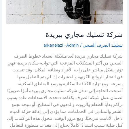
شركة تسليك مجاري ببريدة
تسليك الصرف الصحي
/
arkanelazl -Admin
شركة تسليك مجاري ببريدة تُعد مشكلة انسداد خطوط الصرف
الصحي من أكثر المشكلات المزعجة التي تواجه سكان بريدة، فهي
تؤثر بشكل مباشر على راحة الأفراد ونظافة المكان، وقد تتسبب
في انتشار الروائح الكريهة والحشرات إذا لم يتم التعامل معها
بسرعة. ومع تزايد الكثافة السكانية وتوسع المناطق السكنية،
أصبحت الحاجة إلى تدخل شركة تسليك مجاري ببريدة أمرًا ضروريًا
لضمان عمل شبكة الصرف بكفاءة.>تحدث الانسدادات عادة بسبب
تراكم بقايا الطعام والزيوت والدهون في المطابخ، أو نتيجة تجمع
الشعر والمناديل في الحمامات، مما يؤدي إلى إعاقة حركة المياه
داخل الأنابيب تدريجيًا. ومع مرور الوقت، تتحول هذه التراكمات إلى
كتل صلبة تسبب انسدادًا كاملاً يحتاج إلى معدات متطورة للتعامل