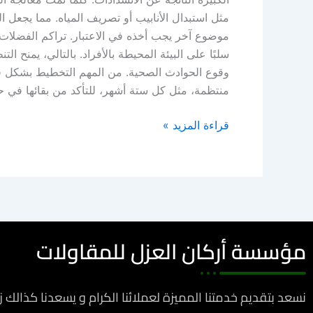
مثل استبدال الأنابيب أو تصريف المياه. مما يجعل 
موضوع آخر يجب أخذه في الاعتبار. تراكم الفضلات وا
سلبًا على البيئة المحيطة بالأفراد. بالتالي، يمنح 
وقوع الحوادث الصحية. من المهم التخطيط بشكل فعا
منتظمة، مثل كل ستة أشهر، للتأكد من بقائها في ح
قراءة المزيد »
مؤسسة أركان العزل للمقاولات
نسعد بتقديم خدمتنا المميزة لعملائنا الكرام و يسعدنا كذالك 