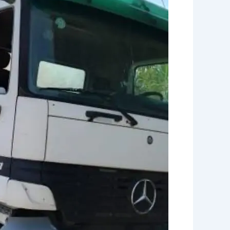
ببريده
0539415348