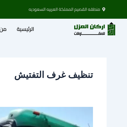
خطي
منطقه القصيم المملكة العربيه السعوديه
لى
لمحتوى
الرئيسية
من 
تنظيف غرف التفتيش
وايت
شفط
بيارات