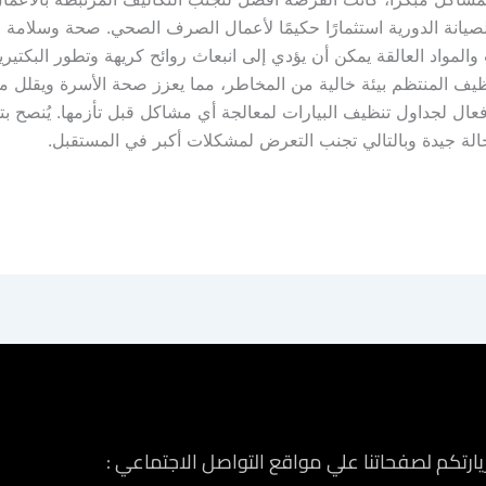
الصيانة الدورية استثمارًا حكيمًا لأعمال الصرف الصحي. صحة وسلامة 
لمواد العالقة يمكن أن يؤدي إلى انبعاث روائح كريهة وتطور البكتيريا
التنظيف المنتظم بيئة خالية من المخاطر، مما يعزز صحة الأسرة ويقلل 
ل لجداول تنظيف البيارات لمعالجة أي مشاكل قبل تأزمها. يُنصح بتح
الة جيدة وبالتالي تجنب التعرض لمشكلات أكبر في المستقبل.
زيارتكم لصفحاتنا علي مواقع التواصل الاجتماعي :