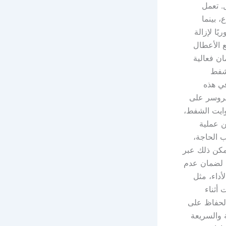
. تعمل
، بينما
ًا لإزالة
ع الأعطال
ان فعالية
لشفط
في هذه
مبروسر على
وايت الشفط،
ن عملية
 الحاجة،
يمكن ذلك عبر
ت لضمان عدم
داء، مثل
أثناء
الحفاظ على
 والسريعة