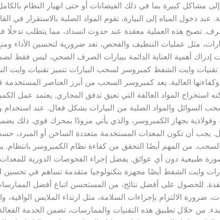
إلى مشاكل كبيرة بما في ذلك الفيضانات أو حتى انهيار النظام بالكامل
 عند دخول المياه إلى البيارة، تقوم المواد الصلبة بالاستقرار في القاع
ف. تصبح هذه العملية معقدة عند حدوث انسداد، مما يتطلب تدخلًا فوري
لبيارات، مثل عمليات التنظيف والفحص، تعد ضرورية لتحسين الأداء ومن
ت إدراك أهمية العناية الدائمة ببيارات الصرف الصحي، ليس فقط لضم
مة. تقنيات وايت الشفط كمبروسر لسحب البيارات تتميز تقنيات وايت ا
كفاءتها العالية. يعد كمبروسر السحب من أبرز العناصر المستخدمة 
ه استخراج المواد العالقة التي تعيق تدفق المجاري. يعتمد عمل الك
ب السوائل والمواد الصلبة من البيارات بشكل فعال. عند استخدام 
ولاذية بجهاز الكمبروسر، والذي يأتي مزودًا بمحرك قوي. ذلك يضم
جب أن تكون المعدات المستخدمة متعددة الساخن أو المبرد، حسب
ء السحب. من المهم أيضًا التحقق من كفاءة نظام الكمبروسر بانتظام. 
صورة طبيعية دون أي عوائق. يفضل إجراء الفحوصات الدورية للمعدا
ات وايت الشفط أيضًا مجهزة بتكنولوجيا متقدمة تساهم في تحسين الأ
قدة. للحصول على أفضل نتائج، من المستحسن اتباع أفضل الممارسات 
 ضرورة الالتزام بإجراءات السلامة، مثل ارتداء الملابس الواقية، و
بدء. من خلال تطبيق هذه التقنيات والممارسات، تضمن الخدمة الفعالة