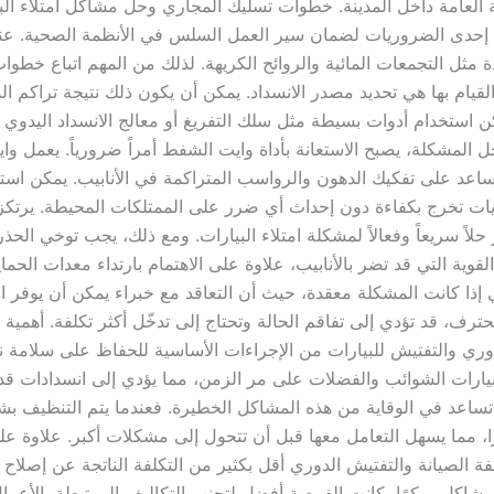
لعامة داخل المدينة. خطوات تسليك المجاري وحل مشاكل امتلاء البي
ت إحدى الضروريات لضمان سير العمل السلس في الأنظمة الصحية. عن
مثل التجمعات المائية والروائح الكريهة. لذلك من المهم اتباع خطوا
قيام بها هي تحديد مصدر الانسداد. يمكن أن يكون ذلك نتيجة تراكم ال
ن استخدام أدوات بسيطة مثل سلك التفريغ أو معالج الانسداد اليدوي 
تُحل المشكلة، يصبح الاستعانة بأداة وايت الشفط أمراً ضرورياً. يعمل و
يساعد على تفكيك الدهون والرواسب المتراكمة في الأنابيب. يمكن است
تويات تخرج بكفاءة دون إحداث أي ضرر على الممتلكات المحيطة. يرتك
اً سريعاً وفعالاً لمشكلة امتلاء البيارات. ومع ذلك، يجب توخي الحذر
قوية التي قد تضر بالأنابيب، علاوة على الاهتمام بارتداء معدات الحماي
ذا كانت المشكلة معقدة، حيث أن التعاقد مع خبراء يمكن أن يوفر ال
رف، قد تؤدي إلى تفاقم الحالة وتحتاج إلى تدخّل أكثر تكلفة. أهمية 
لدوري والتفتيش للبيارات من الإجراءات الأساسية للحفاظ على سلامة
بيارات الشوائب والفضلات على مر الزمن، مما يؤدي إلى انسدادات ق
رة تساعد في الوقاية من هذه المشاكل الخطيرة. فعندما يتم التنظيف ب
ا، مما يسهل التعامل معها قبل أن تتحول إلى مشكلات أكبر. علاوة عل
فة الصيانة والتفتيش الدوري أقل بكثير من التكلفة الناتجة عن إصلاح 
المشاكل مبكرًا، كانت الفرصة أفضل لتجنب التكاليف المرتبطة بالأعما