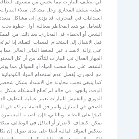
في تنظيف البيارات مما يحسن من مستوى النظافة ا
عملية تسليك المجاري وحل مشاكل امتلاء البيارا
انسدادات في المجاري، قد تؤدي إلى مشاكل متعددة 
للتعامل مع هذه المخاطر بفعالية. أول خطوة يجب ال
الشعر، أو الحطام في المجاري. بعد ذلك، من الممك
قبل الانتقال إلى استخدام المعدات الثقيلة. إذا لم 
على إزالة الانسداد عبر الضغط المائي العالي مما 
الجهاز الفعال في البيارات للتأكد من أن كل المح
الشفط على مبدأ سحب المياه أو السوائل مما يوفر حل
مع المجاري. يُفضل عدم استخدام المواد الكيميائية ال
كما ينبغي تجنب محاولة حل الانسداد بشكل شخصي إ
الوقت والجهد. في حالة لم تُعالج المشكلة بشكل محت
الدوري والتفتيش للبيارات تعتبر عملية التنظيف ا
الصحي في المنازل والمرافق العامة. يتراكم في ال
كبيرًا على النظام. وبالتالي، فإن الصيانة المستم
يمكن اكتشاف الأضرار أو التآكل في الوظائف مبكرً
تنعكس الفوائد المالية أيضًا على مدى طويل. إن تكل
الكبيرة الناتجة عن الانسدادات. كلما تمت معالجة 