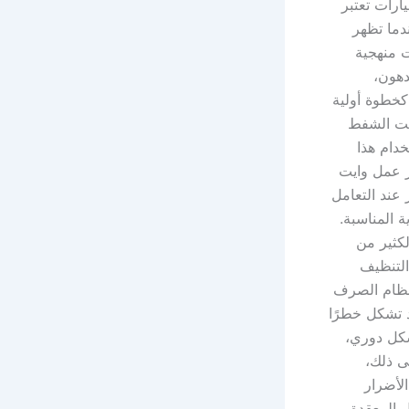
ارات تعتبر
دما تظهر
ت منهجية
دهون،
كخطوة أولية
ايت الشفط
خدام هذا
ز عمل وايت
 عند التعامل
ة المناسبة.
كثير من
التنظيف
 نظام الصرف
د تشكل خطرًا
شكل دوري،
ى ذلك،
الأضرار
ل المعقدة