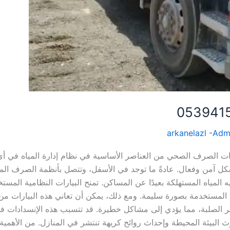
arkanelazl -Adm
ات ببريده 0539415348 تعتبر بيارات الصرف الصحي من العناصر الأساسية في نظام إدارة المياه ف
بشكل آمن وفعال. عادةً ما توجد في الأسفل، وتتصل بأنظمة الصرف الم
المياه المستهلكة بعيدًا عن المساكن. تمنح البيارات النظامية المست
ه المستخدمة بصورة سليمة. ومع ذلك، يمكن أن تعاني هذه البيارات من
ر الصلبة، مما يؤدي إلى مشاكل خطيرة. قد تتسبب هذه الإنسدادات ف
ث البيئة المحيطة وإحداث روائح كريهة تنتشر في المنازل. من الأهمية