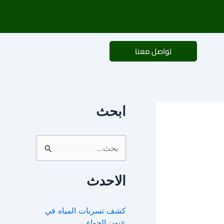
تواصل معنا
ابحث
ا
ل
الاحدث
ب
ح
كشف تسربات المياه في
ث
عيون الجواء