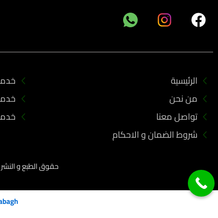
F
a
c
e
b
الرئيسية
خدمات
o
من نحن
خدما
o
k
تواصل معنا
خدما
شروط الضمان و الاحكام
حقوق الطبع و النشر 2023 جميعها محفوظة لدي مؤسسة أركان العزل للمقاولات
abagh