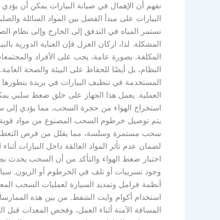
نفهم أن الإهمال في صيانة البيارات يمكن أن يؤدي 
البيارات على مبدأ الفصل بين المواد السائلة والصلبة.
تستمر المياه في التدفق إلى الخارج وإلى نظام الصر
المشكلة. لذا، اركان العزل فإن العناية الدورية با
المكلفة. بصورة عامة، يجب على الأفراد والمجتمعا
النظام، بل أيضًا للحفاظ على البيئة والصحة العا
المستخدمة في تنظيف البيارات في بريدة بتطورها و
العملية. يعمل هذا الجهاز على خلق ضغط سلبي يمكن
استخراج الهواء من حجرة السحب، مما يؤدي إلى سح
يتم توصيل خرطوم السحب المصنوع من مواد قوية وف
سحب مستمرة وسلسة، مما يقلل من فرص التعطل. ي
لضمان عدم تأثر المواد العالقة داخل البيارات أثنا
اختبار ضغط الهواء والتأكد من أن السحب يحدث ب
وجود تسريبات أو تلف في الخرطوم أو الزيون. سيار
أنظمة فرامل وتمديد السيارة لعمليات السحب المع
استخدام أكوام وايت الشفط. من بين هذه الممارسات،
المسافة الآمنة أثناء العمل، وفحص المعدات قبل ال