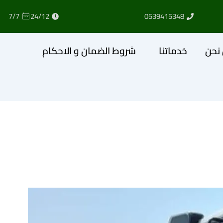
7/7
24/12
0539415348
نحن
خدماتنا
شروط الضمان و الاحكام