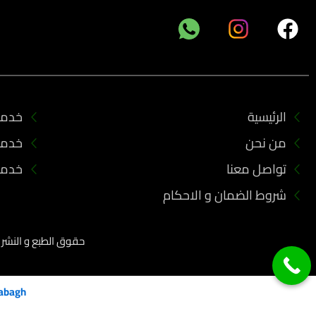
F
a
c
e
b
الرئيسية
خدمات
o
من نحن
خدما
o
k
تواصل معنا
خدما
شروط الضمان و الاحكام
حقوق الطبع و النشر 2023 جميعها محفوظة لدي مؤسسة أركان العزل للمقاولات
abagh