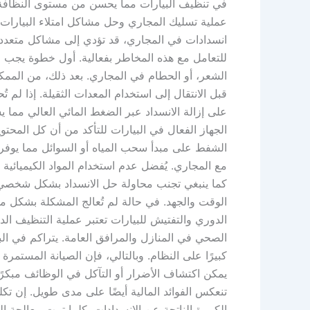
في تنظيف البيارات مما يحسن من مستوى النظافة ا
عملية تسليك المجاري وحل مشاكل امتلاء البيارا
انسدادات في المجاري، قد تؤدي إلى مشاكل متعددة 
للتعامل مع هذه المخاطر بفعالية. أول خطوة يجب ال
الشعر، أو الحطام في المجاري. بعد ذلك، من الممك
قبل الانتقال إلى استخدام المعدات الثقيلة. إذا لم 
على إزالة الانسداد عبر الضغط المائي العالي مما 
الجهاز الفعال في البيارات للتأكد من أن كل المح
الشفط على مبدأ سحب المياه أو السوائل مما يوفر حل
مع المجاري. يُفضل عدم استخدام المواد الكيميائية ال
كما ينبغي تجنب محاولة حل الانسداد بشكل شخصي إ
الوقت والجهد. في حالة لم تُعالج المشكلة بشكل محت
الدوري والتفتيش للبيارات تعتبر عملية التنظيف ا
الصحي في المنازل والمرافق العامة. يتراكم في ال
كبيرًا على النظام. وبالتالي، فإن الصيانة المستم
يمكن اكتشاف الأضرار أو التآكل في الوظائف مبكرً
تنعكس الفوائد المالية أيضًا على مدى طويل. إن تكل
الكبيرة الناتجة عن الانسدادات. كلما تمت معالجة 