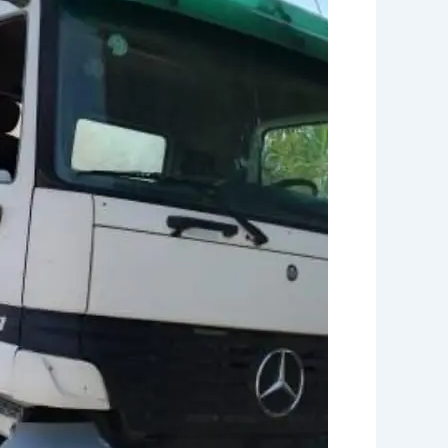
ببريده
0539415348