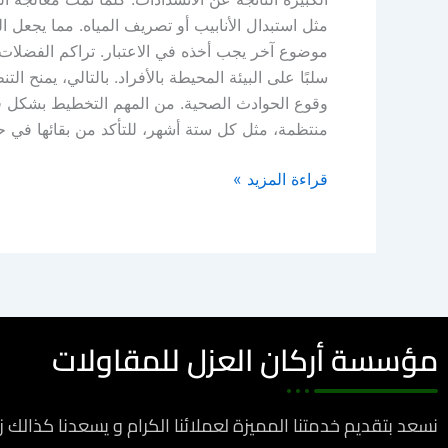
مثل استبدال الأنابيب أو تصريف المياه. مما يجعل 
موضوع آخر يجب أخذه في الاعتبار. تراكم الفضلات وا
سلبًا على البيئة المحيطة بالأفراد. بالتالي، يمنح 
وقوع الحوادث الصحية. من المهم التخطيط بشكل فعا
منتظمة، مثل كل ستة أشهر، للتأكد من بقائها في ح
قراءة المزيد »
مؤسسة أركان العزل للمقاولات
نسعد بتقديم خدمتنا المميزة لعملائنا الكرام و يسعدنا كذالك 