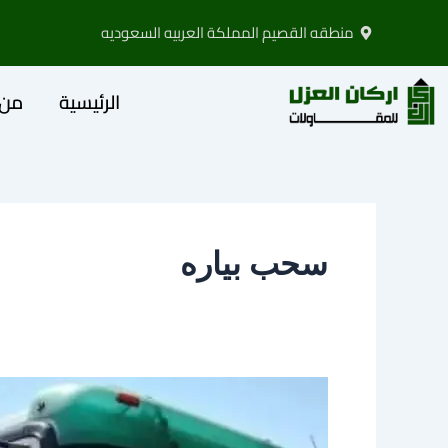
خطي
منطقه القصيم المملكة العربيه السعوديه
لى
لمحتوى
الرئيسية
من 
سحب بياره
وايت
شفط
بيارات