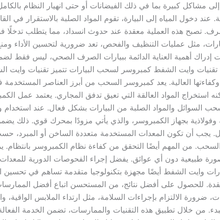
إلى مشاكل كبيرة بما في ذلك الفيضانات أو حتى انهيار النظام بالكامل
 عند دخول المياه إلى البيارة، تقوم المواد الصلبة بالاستقرار في القاع
ف. تصبح هذه العملية معقدة عند حدوث انسداد، مما يتطلب تدخلًا فوري
لبيارات، مثل عمليات التنظيف والفحص، تعد ضرورية لتحسين الأداء ومن
ت إدراك أهمية العناية الدائمة ببيارات الصرف الصحي، ليس فقط لضم
مة. تقنيات وايت الشفط كمبروسر لسحب البيارات تتميز تقنيات وايت ا
كفاءتها العالية. يعد كمبروسر السحب من أبرز العناصر المستخدمة 
ه استخراج المواد العالقة التي تعيق تدفق المجاري. يعتمد عمل الك
ب السوائل والمواد الصلبة من البيارات بشكل فعال. عند استخدام 
ولاذية بجهاز الكمبروسر، والذي يأتي مزودًا بمحرك قوي. ذلك يضم
جب أن تكون المعدات المستخدمة متعددة الساخن أو المبرد، حسب
ء السحب. من المهم أيضًا التحقق من كفاءة نظام الكمبروسر بانتظام. 
صورة طبيعية دون أي عوائق. يفضل إجراء الفحوصات الدورية للمعدا
ات وايت الشفط أيضًا مجهزة بتكنولوجيا متقدمة تساهم في تحسين الأ
قدة. للحصول على أفضل نتائج، من المستحسن اتباع أفضل الممارسات 
 ضرورة الالتزام بإجراءات السلامة، مثل ارتداء الملابس الواقية، و
بدء. من خلال تطبيق هذه التقنيات والممارسات، تضمن الخدمة الفعالة