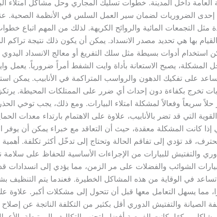
لعامة داخل المدينة. خطوات تسليك المجاري وحل مشاكل امتلاء البي
ت إحدى الضروريات لضمان سير العمل السلس في الأنظمة الصحية. عن
مثل التجمعات المائية والروائح الكريهة. لذلك من المهم اتباع خطوا
قيام بها هي تحديد مصدر الانسداد. يمكن أن يكون ذلك نتيجة تراكم ال
ن استخدام أدوات بسيطة مثل سلك التفريغ أو معالج الانسداد اليدوي 
تُحل المشكلة، يصبح الاستعانة بأداة وايت الشفط أمراً ضرورياً. يعمل و
يساعد على تفكيك الدهون والرواسب المتراكمة في الأنابيب. يمكن است
تويات تخرج بكفاءة دون إحداث أي ضرر على الممتلكات المحيطة. يرتك
اً سريعاً وفعالاً لمشكلة امتلاء البيارات. ومع ذلك، يجب توخي الحذر
قوية التي قد تضر بالأنابيب، علاوة على الاهتمام بارتداء معدات الحماي
ذا كانت المشكلة معقدة، حيث أن التعاقد مع خبراء يمكن أن يوفر ال
رف، قد تؤدي إلى تفاقم الحالة وتحتاج إلى تدخّل أكثر تكلفة. أهمية 
لدوري والتفتيش للبيارات من الإجراءات الأساسية للحفاظ على سلامة
بيارات الشوائب والفضلات على مر الزمن، مما يؤدي إلى انسدادات ق
رة تساعد في الوقاية من هذه المشاكل الخطيرة. فعندما يتم التنظيف ب
ا، مما يسهل التعامل معها قبل أن تتحول إلى مشكلات أكبر. علاوة عل
فة الصيانة والتفتيش الدوري أقل بكثير من التكلفة الناتجة عن إصلاح 
المشاكل مبكرًا، كانت الفرصة أفضل لتجنب التكاليف المرتبطة بالأعما