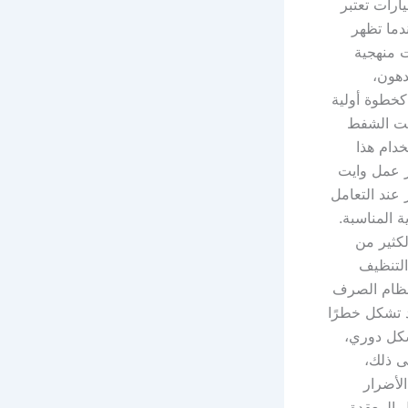
ارات تعتبر
دما تظهر
ت منهجية
دهون،
كخطوة أولية
ايت الشفط
خدام هذا
ز عمل وايت
 عند التعامل
ة المناسبة.
كثير من
التنظيف
 نظام الصرف
د تشكل خطرًا
شكل دوري،
ى ذلك،
الأضرار
ل المعقدة