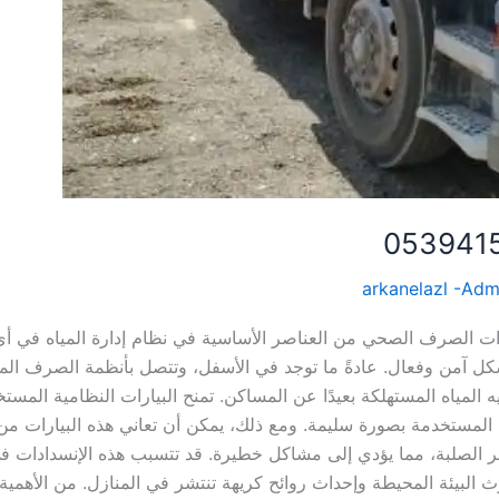
arkanelazl -Adm
ات ببريده 0539415348 تعتبر بيارات الصرف الصحي من العناصر الأساسية في نظام إدارة المياه ف
بشكل آمن وفعال. عادةً ما توجد في الأسفل، وتتصل بأنظمة الصرف الم
المياه المستهلكة بعيدًا عن المساكن. تمنح البيارات النظامية المست
ه المستخدمة بصورة سليمة. ومع ذلك، يمكن أن تعاني هذه البيارات من
ر الصلبة، مما يؤدي إلى مشاكل خطيرة. قد تتسبب هذه الإنسدادات ف
ث البيئة المحيطة وإحداث روائح كريهة تنتشر في المنازل. من الأهمية