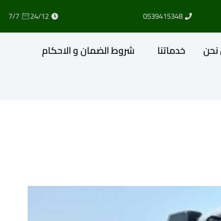
7/7
24/12
0539415348
نحن
خدماتنا
شروط الضمان و الاحكام