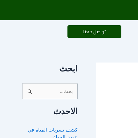
تواصل معنا
ابحث
ا
ل
الاحدث
ب
ح
كشف تسربات المياه في
ث
عيون الجواء