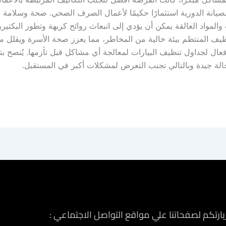
الصيانة الدورية استثمارًا حكيمًا لأعمال الصرف الصحي. صحة وسلامة 
لمواد العالقة يمكن أن يؤدي إلى انبعاث روائح كريهة وتطور البكتيريا
التنظيف المنتظم بيئة خالية من المخاطر، مما يعزز صحة الأسرة ويقلل 
ل لجداول تنظيف البيارات لمعالجة أي مشاكل قبل تأزمها. يُنصح بتح
الة جيدة وبالتالي تجنب التعرض لمشكلات أكبر في المستقبل.
زيارتكم لصفحاتنا علي مواقع التواصل الاجتماعي :