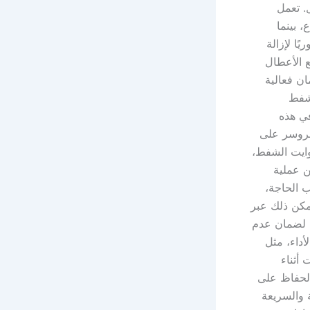
. تعمل
، بينما
ًا لإزالة
ع الأعطال
ان فعالية
لشفط
في هذه
مبروسر على
وايت الشفط،
ن عملية
 الحاجة،
يمكن ذلك عبر
ت لضمان عدم
داء، مثل
أثناء
الحفاظ على
 والسريعة