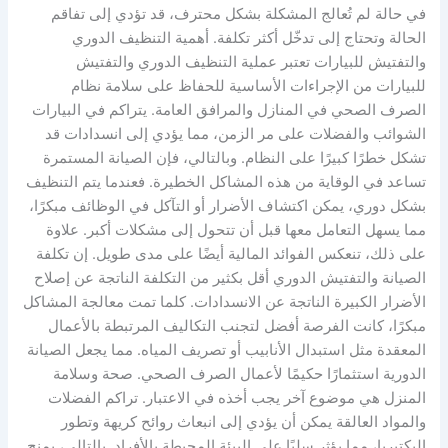
في حالة لم تُعالج المشكلة بشكل محترف، قد تؤدي إلى تفاقم
الحالة وتحتاج إلى تدخّل أكثر تكلفة. أهمية التنظيف الدوري
والتفتيش للبيارات تعتبر عملية التنظيف الدوري والتفتيش
للبيارات من الإجراءات الأساسية للحفاظ على سلامة نظام
الصرف الصحي في المنازل والمرافق العامة. يتراكم في البيارات
الشوائب والفضلات على مر الزمن، مما يؤدي إلى انسدادات قد
تشكل خطرًا كبيرًا على النظام. وبالتالي، فإن الصيانة المستمرة
تساعد في الوقاية من هذه المشاكل الخطيرة. فعندما يتم التنظيف
بشكل دوري، يمكن اكتشاف الأضرار أو التآكل في الوظائف مبكرًا،
مما يسهل التعامل معها قبل أن تتحول إلى مشكلات أكبر. علاوة
على ذلك، تنعكس الفوائد المالية أيضًا على مدى طويل. إن تكلفة
الصيانة والتفتيش الدوري أقل بكثير من التكلفة الناتجة عن إصلاح
الأضرار الكبيرة الناتجة عن الانسدادات. كلما تمت معالجة المشاكل
مبكرًا، كانت الفرصة أفضل لتجنب التكاليف المرتبطة بالأعمال
المعقدة مثل استبدال الأنابيب أو تصريف المياه. مما يجعل الصيانة
الدورية استثمارًا حكيمًا لأعمال الصرف الصحي. صحة وسلامة
المنزل هي موضوع آخر يجب أخذه في الاعتبار. تراكم الفضلات
والمواد العالقة يمكن أن يؤدي إلى انبعاث روائح كريهة وتطور
البكتيريا، مما يؤثر سلبًا على البيئة المحيطة بالأفراد. بالتالي، يمنح