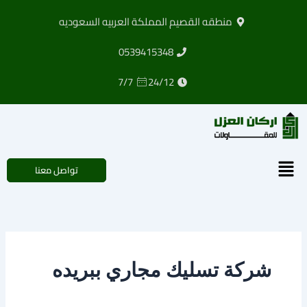
خطي
منطقه القصيم المملكة العربيه السعوديه
لى
لمحتوى
0539415348
7/7
24/12
القائمة
تواصل معنا
شركة تسليك مجاري ببريده