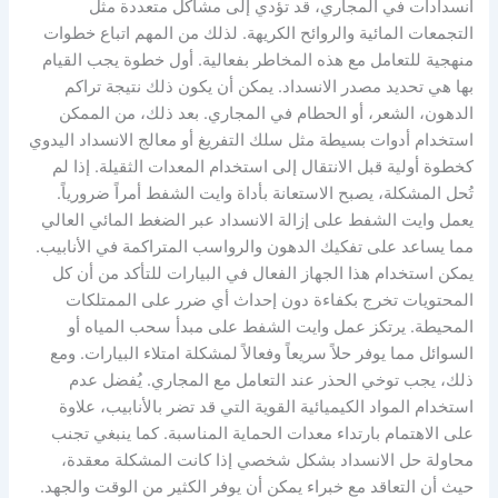
انسدادات في المجاري، قد تؤدي إلى مشاكل متعددة مثل
التجمعات المائية والروائح الكريهة. لذلك من المهم اتباع خطوات
منهجية للتعامل مع هذه المخاطر بفعالية. أول خطوة يجب القيام
بها هي تحديد مصدر الانسداد. يمكن أن يكون ذلك نتيجة تراكم
الدهون، الشعر، أو الحطام في المجاري. بعد ذلك، من الممكن
استخدام أدوات بسيطة مثل سلك التفريغ أو معالج الانسداد اليدوي
كخطوة أولية قبل الانتقال إلى استخدام المعدات الثقيلة. إذا لم
تُحل المشكلة، يصبح الاستعانة بأداة وايت الشفط أمراً ضرورياً.
يعمل وايت الشفط على إزالة الانسداد عبر الضغط المائي العالي
مما يساعد على تفكيك الدهون والرواسب المتراكمة في الأنابيب.
يمكن استخدام هذا الجهاز الفعال في البيارات للتأكد من أن كل
المحتويات تخرج بكفاءة دون إحداث أي ضرر على الممتلكات
المحيطة. يرتكز عمل وايت الشفط على مبدأ سحب المياه أو
السوائل مما يوفر حلاً سريعاً وفعالاً لمشكلة امتلاء البيارات. ومع
ذلك، يجب توخي الحذر عند التعامل مع المجاري. يُفضل عدم
استخدام المواد الكيميائية القوية التي قد تضر بالأنابيب، علاوة
على الاهتمام بارتداء معدات الحماية المناسبة. كما ينبغي تجنب
محاولة حل الانسداد بشكل شخصي إذا كانت المشكلة معقدة،
حيث أن التعاقد مع خبراء يمكن أن يوفر الكثير من الوقت والجهد.