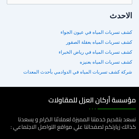
ل
الاحدث
ب
ح
كشف تسربات المياه في عيون الجواء
ث
كشف تسربات المياه بعقلة الصقور
ع
ن
كشف تسربات المياه في رياض الخبراء
:
كشف تسربات المياه بعنيزه
شركة كشف تسربات المياه في الدوادمي بأحدث المعدات
مؤسسة أركان العزل للمقاولات
نسعد بتقديم خدمتنا المميزة لعملائنا الكرام و يسعدنا
كذالك زيارتكم لصفحاتنا علي مواقع التواصل الاجتماعي :