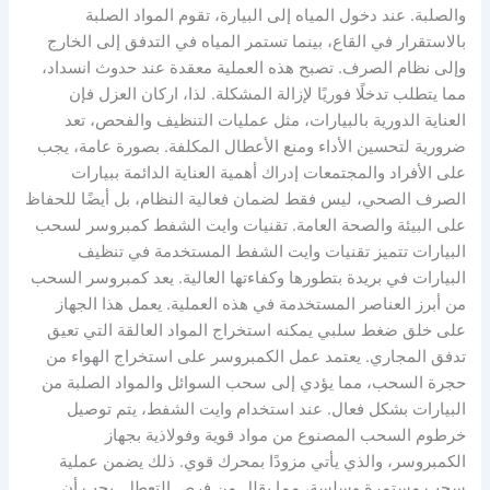
والصلبة. عند دخول المياه إلى البيارة، تقوم المواد الصلبة
بالاستقرار في القاع، بينما تستمر المياه في التدفق إلى الخارج
وإلى نظام الصرف. تصبح هذه العملية معقدة عند حدوث انسداد،
مما يتطلب تدخلًا فوريًا لإزالة المشكلة. لذا، اركان العزل فإن
العناية الدورية بالبيارات، مثل عمليات التنظيف والفحص، تعد
ضرورية لتحسين الأداء ومنع الأعطال المكلفة. بصورة عامة، يجب
على الأفراد والمجتمعات إدراك أهمية العناية الدائمة ببيارات
الصرف الصحي، ليس فقط لضمان فعالية النظام، بل أيضًا للحفاظ
على البيئة والصحة العامة. تقنيات وايت الشفط كمبروسر لسحب
البيارات تتميز تقنيات وايت الشفط المستخدمة في تنظيف
البيارات في بريدة بتطورها وكفاءتها العالية. يعد كمبروسر السحب
من أبرز العناصر المستخدمة في هذه العملية. يعمل هذا الجهاز
على خلق ضغط سلبي يمكنه استخراج المواد العالقة التي تعيق
تدفق المجاري. يعتمد عمل الكمبروسر على استخراج الهواء من
حجرة السحب، مما يؤدي إلى سحب السوائل والمواد الصلبة من
البيارات بشكل فعال. عند استخدام وايت الشفط، يتم توصيل
خرطوم السحب المصنوع من مواد قوية وفولاذية بجهاز
الكمبروسر، والذي يأتي مزودًا بمحرك قوي. ذلك يضمن عملية
سحب مستمرة وسلسة، مما يقلل من فرص التعطل. يجب أن