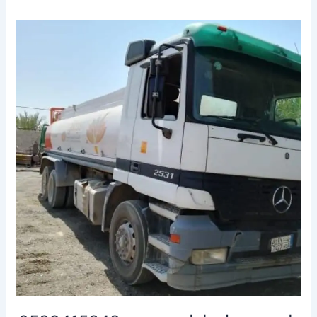
وايت
شفط
بيارات
ببريده
0539415348