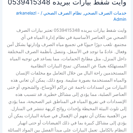
وايت شفط بيارات ببريده 0539415348
خدمات الصرف الصحي
,
نظام الصرف الصحي
/
arkanelazl -
Admin
وايت شفط بيارات ببريده 0539415348 تعتبر بيارات الصرف
الصحي من العناصر الأساسية في نظام إدارة المياه في أي
مجتمع. تلعب دورًا حيويًا في تجميع مياه الصرف وإدارتها بشكل آمن
وفعال. عادةً ما توجد في الأسفل، وتتصل بأنظمة الصرف المختلفة
داخل المنزل، مثل مطابخ الحمامات، مما يساعد في توجيه المياه
المستهلكة بعيدًا عن المساكن. تمنح البيارات النظامية
المستخدمين راحة البال من خلال التعامل مع مخلفات الإنسان
والمياه المستخدمة بصورة سليمة. ومع ذلك، يمكن أن تعاني هذه
البيارات من انسدادات ناجمة عن تراكم الأوساخ، والشحوم، أو حتى
العناصر الصلبة، مما يؤدي إلى مشاكل خطيرة. قد تتسبب هذه
الإنسدادات في تفريغ المياه في المناطق غير الصحيحة، مما يؤدي
إلى تلوث البيئة المحيطة وإحداث روائح كريهة تنتشر في المنازل.
من الأهمية بمكان أن نفهم أن الإهمال في صيانة البيارات يمكن أن
يؤدي إلى مشاكل كبيرة بما في ذلك الفيضانات أو حتى انهيار
النظام بالكامل. تعمل البيارات على مبدأ الفصل بين المواد السائلة