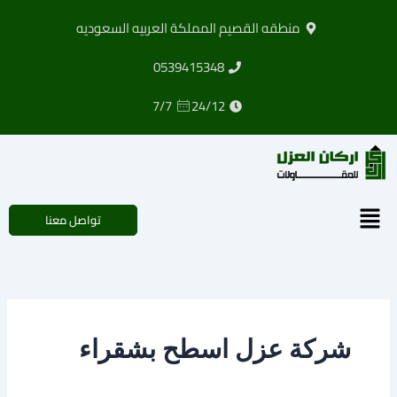
خطي
منطقه القصيم المملكة العربيه السعوديه
لى
لمحتوى
0539415348
7/7
24/12
القائمة
تواصل معنا
شركة عزل اسطح بشقراء