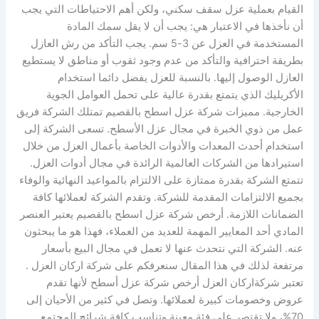
القيام بعملية عزل سقف سكني، ولكن أهم الاحتياطات التي يجب
أن نأخذها في الاعتبار هي: يجب أن لا يقل سمك المادة
المستخدمة في العزل عن 3-5 سم. يجب التأكد من رش العازل
بطريقة احترافية والتأكد من عدم وجود ثقوب أو مناطق لا يستطيع
العازل الوصول إليها. بالنسبة للعزل يفضل دائما استخدام
الأكريليك الذي يتمتع بقدرة عالية على تحمل العوامل الجوية
الخارجية. مميزات شركة عزل اسطح بالقصيم تمتلك الشركة فريق
عمل من ذوي الخبرة في مجال عزل الأسطح. تسعى الشركة إلى
استخدام أحدث المعدات والأدوات الخاصة بأعمال العزل من خلال
استيرادها من الشركات العالمية الرائدة في مجال أدوات العزل.
تتمتع الشركة بقدرة ممتازة على الالتزام بالمواعيد النهائية والوفاء
بجميع الالتزامات المقدمة للشركة. وتقدم الشركة لعملائها كافة
الضمانات اللازمة. أرخص شركة عزل اسطح بالقصيم يعتبر العنصر
المادي أحد المعايير المهمة للعديد من العملاء، فهذا هو ما يبحثون
عنه. الشركة التي نتحدث عنها لا تعمل في مجال البيع بأسعار
مرتفعة لذلك في هذا المقال سنعرفكم على شركة اركان العزل .
تعتبر شركةاركان العزل أرخص شركة عزل أسطح لأنها تقدم
عروض وخصومات كبيرة لعملائها. وتصل في كثير من الأحيان إلى
70%، ولا تقتصر على فئة معينة وتناسب كافة شرائح المجتمع.