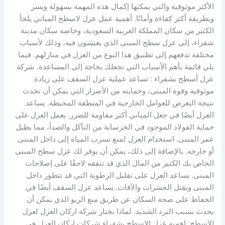
الأكثر موثوقية والتي يمكنها إكمال هذه المهمة بسهولة ويسر
وبطريقة أكثر كفاءة وأمانًا. أهمية عمل عزل لاسطح المباني يلجأ
الكثير من سكان المملكة العربية السعودية، وخاصة سكان مدينة
شقراء، إلى عزل سطح المبنى الذي يعيشون فيه، وذلك لأسباب
مختلفة تدفعهم إلى تطبيق هذا النوع من العزل في منازلهم. فيما
يلي قائمة بأهم الأسباب التي تجعلك بحاجة إلى المساعدة. شركة
عزل أسطح بشقراء : تساعد عملية عزل السقف على زيادة
موثوقية وقوة المبنى، وحمايته من الأضرار التي يمكن أن تحدث
نتيجة التعرض للعوامل الخارجية في المنطقة المحيطة. يساعد
العزل أيضًا في جعل المباني أكثر مقاومة للضرر. يعمل العزل على
حماية الفولاذ الموجود في الخرسانة من التآكل والصدأ، مما يطيل
عمر المبنى. استخدام العزل لمنع تسرب المياه إلى داخل المبنى
أو خارجه. بالإضافة إلى ذلك، يمكن أن يوفر لك عزل سطح المبنى
الخاص بك الكثير من المال الذي قد تنفقه لاحقًا على إصلاحات
المبنى. يساعد العزل على تقليل الرطوبة التي قد تتطور داخل
المبنى ويقتل الحشرات والآفات. يساعد عزل السقف أيضًا في
الحفاظ على صحة السكان عن طريق منع الربو الذي يمكن أن
يحدث بسبب البرد الشديد. لماذا نختار شركة اركان العزل لعزل
الاسطح: اهميه عزل الاسطح بشقراء شركات اركان العزل هي