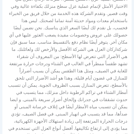
الاختيار الأمثل لإتمام عملية عزل سطح منزلك بكفاءة عالية وفي
وقت قصير. وتقدم الشركة هذه الخدمة من خلال فريق من الخبراء
باستخدام معدات ومواد حديثة آمنة تماما لصحتك. ليس هذا
فحسب، بل نقدم لك أيضًا السعر الذي يناسبك. نحن نضمن أيضًا
حصولك على عروض وخصومات مفيدة يصعب العثور عليها في أي
مكان آخر. يتوفر أيضًا نظام دفع بالتقسيط مناسب. مما سبق فإن
شركةاركان العزل هي الشركة الأفضل والأرخص لك ولعائلتك. ما
هي الأضرار التي تتعرض لها الأسطح: من المعروف أن شقراء
تشهد طقساً ممطراً في الغالب في الشتاء ودرجات حرارة مرتفعة
للغاية في الصيف، ومثل هذا الطقس يمكن أن يسبب أضراراً
للمنازل في غضون أيام قليلة، وهذا هو أشد الأضرار التي تلحق
بالأسطح، تتعرض المنازل بسبب الظروف الجوية. يمكن أن تتسبب
أمطار الشتاء في تراكم الرطوبة داخل منزلك، مما يتسبب في
حدوث تشققات في جدرانك وإلحاق أضرار سريعة بالمبنى. و ايضا
يمكن أن تتسبب مياه الأمطار أيضًا في إتلاف خرسانة المبنى أو
صدأها، مما قد يتسبب في انهيار المبنى. في فصل الصيف، تؤدي
درجات الحرارة المرتفعة إلى زيادة استهلاك الأجهزة الكهربائية،
مما يؤدي إلى ارتفاع تكاليفها. أفضل أنواع العزل التي تستخدم في