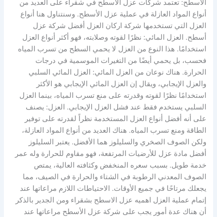
الاسطح: تعتمد شركات عزل الأسطح في شقراء على العديد من
أنواع المواد العازلة في عملية عزل الأسطح. وسنتناول هنا أنواع
العزل التي تستخدمها شركة اركان العزل أفضل شركة عزل
أسطح. العزل المائي: نظرًا لقوته وصلابته، فهو أكثر أنواع العزل
استخدامًا. هذا النوع من العزل لا يحمي السطح من تسرب المياه
فحسب، بل يحمي أيضًا من التغيرات الموسمية في درجات
الحرارة. هناك نوعان من العزل المائي: العزل المائي السلبي
والعزل الإيجابي، ويقال إن العزل المائي الإيجابي هو الأكثر
استخدامًا نظرًا لقوته وقدرته على منع تسرب المياه، بينما العزل
السلبي يستخدم فقط عند فشل العزل الإيجابي. العزل: يصنف
على أنه أفضل أنواع العزل المستخدمة نظراً لقدرته على توفير
الطاقة ومنع تسرب المياه. هناك العديد من أنواع المواد العازلة،
ولكن الصوف الصخري والسليلوز هما الأفضل. يعتبر السليلوز
أفضل مادة عزل للأرضيات المرتفعة، فهو مقاوم للحرارة وله عمر
خدمة طويل. بسبب سعره المنخفض وكثافته العالية، يمتص
الصوف المعدني الرطوبة في الشتاء والحرارة في الصيف، مما
يجعلك مرتاحًا في جميع الأوقات. الاحتياطات اللازم مراعاتها عند
إتمام عملية العزل اهميه عزل الاسطح بشقراء ومن الجدير بالذكر
أن هناك عدة أمور يجب على شركة عزل الأسطح مراعاتها عند