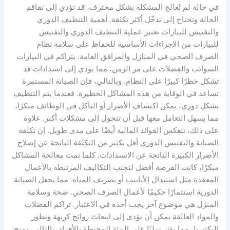
في حالة لم تُعالج المشكلة بشكل محترف، قد تؤدي إلى تفاقم
الحالة وتحتاج إلى تدخّل أكثر تكلفة. أهمية التنظيف الدوري
والتفتيش للبيارات تعتبر عملية التنظيف الدوري والتفتيش
للبيارات من الإجراءات الأساسية للحفاظ على سلامة نظام
الصرف الصحي في المنازل والمرافق العامة. يتراكم في البيارات
الشوائب والفضلات على مر الزمن، مما يؤدي إلى انسدادات قد
تشكل خطرًا كبيرًا على النظام. وبالتالي، فإن الصيانة المستمرة
تساعد في الوقاية من هذه المشاكل الخطيرة. فعندما يتم التنظيف
بشكل دوري، يمكن اكتشاف الأضرار أو التآكل في الوظائف مبكرًا،
مما يسهل التعامل معها قبل أن تتحول إلى مشكلات أكبر. علاوة
على ذلك، تنعكس الفوائد المالية أيضًا على مدى طويل. إن تكلفة
الصيانة والتفتيش الدوري أقل بكثير من التكلفة الناتجة عن إصلاح
الأضرار الكبيرة الناتجة عن الانسدادات. كلما تمت معالجة المشاكل
مبكرًا، كانت الفرصة أفضل لتجنب التكاليف المرتبطة بالأعمال
المعقدة مثل استبدال الأنابيب أو تصريف المياه. مما يجعل الصيانة
الدورية استثمارًا حكيمًا لأعمال الصرف الصحي. صحة وسلامة
المنزل هي موضوع آخر يجب أخذه في الاعتبار. تراكم الفضلات
والمواد العالقة يمكن أن يؤدي إلى انبعاث روائح كريهة وتطور
البكتيريا، مما يؤثر سلبًا على البيئة المحيطة بالأفراد. بالتالي، يمنح