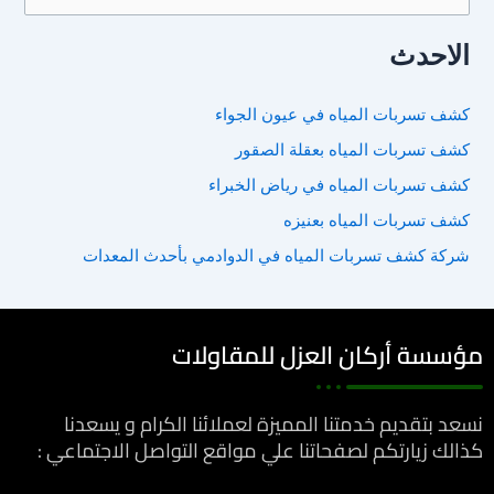
ل
الاحدث
ب
ح
كشف تسربات المياه في عيون الجواء
ث
كشف تسربات المياه بعقلة الصقور
ع
ن
كشف تسربات المياه في رياض الخبراء
:
كشف تسربات المياه بعنيزه
شركة كشف تسربات المياه في الدوادمي بأحدث المعدات
مؤسسة أركان العزل للمقاولات
نسعد بتقديم خدمتنا المميزة لعملائنا الكرام و يسعدنا
كذالك زيارتكم لصفحاتنا علي مواقع التواصل الاجتماعي :