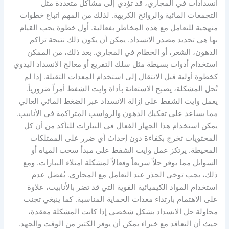
انسدادات في المجاري، قد تؤدي إلى مشاكل متعددة مثل
التجمعات المائية والروائح الكريهة. لذلك من المهم اتباع خطوات
منهجية للتعامل مع هذه المخاطر بفعالية. أول خطوة يجب القيام
بها هي تحديد مصدر الانسداد. يمكن أن يكون ذلك نتيجة تراكم
الدهون، الشعر، أو الحطام في المجاري. بعد ذلك، من الممكن
استخدام أدوات بسيطة مثل سلك التفريغ أو معالج الانسداد اليدوي
كخطوة أولية قبل الانتقال إلى استخدام المعدات الثقيلة. إذا لم
تُحل المشكلة، يصبح الاستعانة بأداة وايت الشفط أمراً ضرورياً.
يعمل وايت الشفط على إزالة الانسداد عبر الضغط المائي العالي
مما يساعد على تفكيك الدهون والرواسب المتراكمة في الأنابيب.
يمكن استخدام هذا الجهاز الفعال في البيارات للتأكد من أن كل
المحتويات تخرج بكفاءة دون إحداث أي ضرر على الممتلكات
المحيطة. يرتكز عمل وايت الشفط على مبدأ سحب المياه أو
السوائل مما يوفر حلاً سريعاً وفعالاً لمشكلة امتلاء البيارات. ومع
ذلك، يجب توخي الحذر عند التعامل مع المجاري. يُفضل عدم
استخدام المواد الكيميائية القوية التي قد تضر بالأنابيب، علاوة
على الاهتمام بارتداء معدات الحماية المناسبة. كما ينبغي تجنب
محاولة حل الانسداد بشكل شخصي إذا كانت المشكلة معقدة،
حيث أن التعاقد مع خبراء يمكن أن يوفر الكثير من الوقت والجهد.