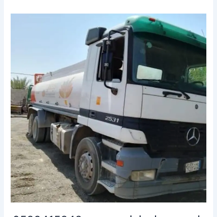
وايت
شفط
بيارات
ببريده
0539415348