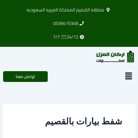
خطي
منطقه القصيم المملكة العربيه السعوديه
لى
لمحتوى
0539415348
7/7
24/12
القائمة
تواصل معنا
شفط بيارات بالقصيم