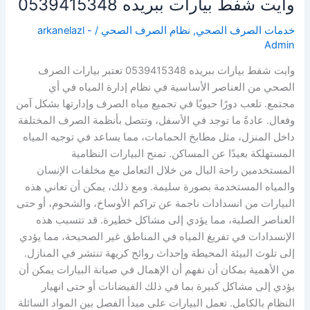
وايت شفط بيارات ببريده 0539415348
خدمات الصرف الصحي
,
نظام الصرف الصحي
/
arkanelazl -
Admin
وايت شفط بيارات ببريده 0539415348 تعتبر بيارات الصرف
الصحي من العناصر الأساسية في نظام إدارة المياه في أي
مجتمع. تلعب دورًا حيويًا في تجميع مياه الصرف وإدارتها بشكل آمن
وفعال. عادةً ما توجد في الأسفل، وتتصل بأنظمة الصرف المختلفة
داخل المنزل، مثل مطابخ الحمامات، مما يساعد في توجيه المياه
المستهلكة بعيدًا عن المساكن. تمنح البيارات النظامية
المستخدمين راحة البال من خلال التعامل مع مخلفات الإنسان
والمياه المستخدمة بصورة سليمة. ومع ذلك، يمكن أن تعاني هذه
البيارات من انسدادات ناجمة عن تراكم الأوساخ، والشحوم، أو حتى
العناصر الصلبة، مما يؤدي إلى مشاكل خطيرة. قد تتسبب هذه
الإنسدادات في تفريغ المياه في المناطق غير الصحيحة، مما يؤدي
إلى تلوث البيئة المحيطة وإحداث روائح كريهة تنتشر في المنازل.
من الأهمية بمكان أن نفهم أن الإهمال في صيانة البيارات يمكن أن
يؤدي إلى مشاكل كبيرة بما في ذلك الفيضانات أو حتى انهيار
النظام بالكامل. تعمل البيارات على مبدأ الفصل بين المواد السائلة