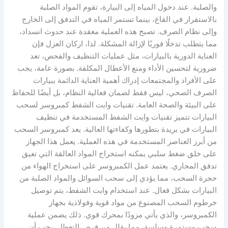
والصلبة. عند دخول المياه إلى البيارة، تقوم المواد الصلبة
بالاستقرار في القاع، بينما تستمر المياه في التدفق إلى الخارج
وإلى نظام الصرف. تصبح هذه العملية معقدة عند حدوث انسداد،
مما يتطلب تدخلًا فوريًا لإزالة المشكلة. لذا، اركان العزل فإن
العناية الدورية بالبيارات، مثل عمليات التنظيف والفحص، تعد
ضرورية لتحسين الأداء ومنع الأعطال المكلفة. بصورة عامة، يجب
على الأفراد والمجتمعات إدراك أهمية العناية الدائمة ببيارات
الصرف الصحي، ليس فقط لضمان فعالية النظام، بل أيضًا للحفاظ
على البيئة والصحة العامة. تقنيات وايت الشفط كمبروسر لسحب
البيارات تتميز تقنيات وايت الشفط المستخدمة في تنظيف
البيارات في بريدة بتطورها وكفاءتها العالية. يعد كمبروسر السحب
من أبرز العناصر المستخدمة في هذه العملية. يعمل هذا الجهاز
على خلق ضغط سلبي يمكنه استخراج المواد العالقة التي تعيق
تدفق المجاري. يعتمد عمل الكمبروسر على استخراج الهواء من
حجرة السحب، مما يؤدي إلى سحب السوائل والمواد الصلبة من
البيارات بشكل فعال. عند استخدام وايت الشفط، يتم توصيل
خرطوم السحب المصنوع من مواد قوية وفولاذية بجهاز
الكمبروسر، والذي يأتي مزودًا بمحرك قوي. ذلك يضمن عملية
سحب مستمرة وسلسة، مما يقلل من فرص التعطل. يجب أن