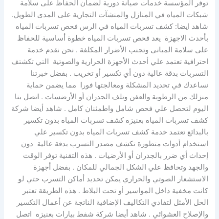
توفر المؤسسة خدمات صيانة دورية لضمان الحفاظ على سلامة
شبكات المياه في المنازل والمنشآت التجارية على المدى الطويل.
شاهد ايضا: كشف تسربات المياه في الرس فحص تسربات المياه
بأحدث الاجهزة يعد فحص تسربات المياه خطوة أساسية للحفاظ
علي سلامة المباني وتجنب الأضرار المكلفة . نحن نقدم خدمة
احترافية تعتمد علي أحدث الأجهزة الحرارية والصوتية التي تكشتف
التسربات بدقة عالية دون أي تكسير أو تخريب . بفضل خبرتنا
نساعدك في تحديد المشكلة ومعالجتها فورا مما يضمن حماية
منزلك من الرطوبة والعفن وتلف الجدران أو الأرضسات . اتصل بنا
اليوم لتحصل علي فحص شامل واطمئنان كامل . شاهد أيضا شركة
كشف تسربات المياه بعنيزه كشف تسربات المياه بدون تكسير
بالبدائع تعتمد خدمة كشف تسربات المياه بدون تكسير علي
استخدام أدوات متطورة تكشف مصدر التسرب بدقة عالية دون
إحداث أي ضرر بالجدران أو الأرضيات . هذه التقنية توفر الوقت
والجهد وتحافظ علي الشكل الجمالي للمكان . بفضل أجهزة
الاستشعار الصوتي والحراري يمكن تحديد أماكن التسرب حتي لو
كانت مخفية داخل المواسير أو تحت البلاط . هذه الطريقة تعتبر
الحل الأمثل لتفادي التكاليف الإضافية الناتجة عن أعمال التكسير
والإصلاح العشوائي . شاهد أيضا شركة شفط بيارات بعنيزه اتصل