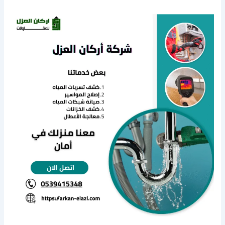
كشف
تسربات
المياه
بالبدائع