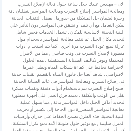
الآن – مهندس عندك خلال ساعة حلول فعالة لإصلاح التسرب
ومعالجة المواسير إصلاح التسرب ومعالجة المواسير يتطلبان دقة
وخبرة لضمان حل المشكلة من جذورها . بفضل التقنيات الحديثة
يمكن التعامل مع أي تلف أو تشقق في المواسير دون التأثير علي
البنية التحيتة الأساسية للمكان . تشمل الخدمات فحص شامل
لتحديد مكان الخلل ثم تنفيذ معالجة المواسير باسخدام مواد
عازلة تمنع عودة التسرب مرة أخري . كما يتم استخدام أدوات
متطورة لإصلاح التسرب في وقت قياسي , مما من الأضرار
المحتملة ويوفر تكاليف الصيثانة المستقبلية . هذه الحلول
الاحترافية تحافظ علي كفاءة شبكات المياه وتطيل عمرها
الافتراضي . شاهد أيضا حل فاتورة المياه بالقصيم تقنيات حديثة
في إصلاح التسرب ومعالجة المواسير في عالم الصيانة الحديثة
أصبح إصلاح التسرب يتم باستخدام أدوات دقيقة وتقنيات مبتكرة
تقلل من الوقت والتكلفة . تعتمد فرق العمل علي أجهزة متطورة
لتحديد أماكن الخلل داخل المواسير بدقة , مما يسهل عملية
معالجة المواسير المتضررة دون الحاجة إلي تكسير أو تخريب
البنية التحتية. هذه الطرق تصمن الحفاظ علي جدران وأرضيات
المنزل سليمة , مع توفير حلول طويلة الأمد تمنع تكرار المشكلة .
كما أ ن الاعتماد علي الخبراء في هذه المجال يضمن تنفيذ العمل