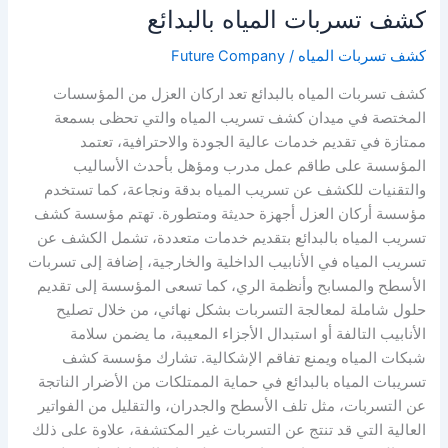
كشف تسربات المياه بالبدائع
كشف تسربات المياه
/
Future Company
كشف تسربات المياه بالبدائع تعد اركان العزل من المؤسسات
المختصة في ميدان كشف تسريب المياه والتي تحظى بسمعة
ممتازة في تقديم خدمات عالية الجودة والاحترافية، تعتمد
المؤسسة على طاقم عمل مدرب ومؤهل بأحدث الأساليب
والتقنيات للكشف عن تسريب المياه بدقة ونجاعة، كما تستخدم
مؤسسة أركان العزل أجهزة حديثة ومتطورة. تهتم مؤسسة كشف
تسريب المياه بالبدائع بتقديم خدمات متعددة، تشمل الكشف عن
تسريب المياه في الأنابيب الداخلية والخارجية، إضافة إلى تسربات
الأسطح والمسابح وأنظمة الري، كما تسعى المؤسسة إلى تقديم
حلول شاملة لمعالجة التسربات بشكل نهائي، من خلال تصليح
الأنابيب التالفة أو استبدال الأجزاء المعيبة، ما يضمن سلامة
شبكات المياه ويمنع تفاقم الإشكالية. تشارك مؤسسة كشف
تسريبات المياه بالبدائع في حماية الممتلكات من الأضرار الناتجة
عن التسربات، مثل تلف الأسطح والجدران، والتقليل من الفواتير
العالية التي قد تنتج عن التسربات غير المكتشفة، علاوة على ذلك