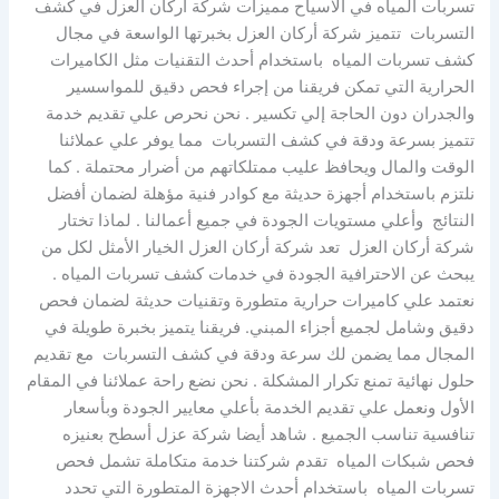
تسربات المياه في الاسياح مميزات شركة أركان العزل في كشف
التسربات تتميز شركة أركان العزل بخبرتها الواسعة في مجال
كشف تسربات المياه باستخدام أحدث التقنيات مثل الكاميرات
الحرارية التي تمكن فريقنا من إجراء فحص دقيق للمواسسير
والجدران دون الحاجة إلي تكسير . نحن نحرص علي تقديم خدمة
تتميز بسرعة ودقة في كشف التسربات مما يوفر علي عملائنا
الوقت والمال ويحافظ عليب ممتلكاتهم من أضرار محتملة . كما
نلتزم باستخدام أجهزة حديثة مع كوادر فنية مؤهلة لضمان أفضل
النتائج وأعلي مستويات الجودة في جميع أعمالنا . لماذا تختار
شركة أركان العزل تعد شركة أركان العزل الخيار الأمثل لكل من
يبحث عن الاحترافية الجودة في خدمات كشف تسربات المياه .
نعتمد علي كاميرات حرارية متطورة وتقنيات حديثة لضمان فحص
دقيق وشامل لجميع أجزاء المبني. فريقنا يتميز بخبرة طويلة في
المجال مما يضمن لك سرعة ودقة في كشف التسربات مع تقديم
حلول نهائية تمنع تكرار المشكلة . نحن نضع راحة عملائنا في المقام
الأول ونعمل علي تقديم الخدمة بأعلي معايير الجودة وبأسعار
تنافسية تناسب الجميع . شاهد أيضا شركة عزل أسطح بعنيزه
فحص شبكات المياه تقدم شركتنا خدمة متكاملة تشمل فحص
تسربات المياه باستخدام أحدث الاجهزة المتطورة التي تحدد