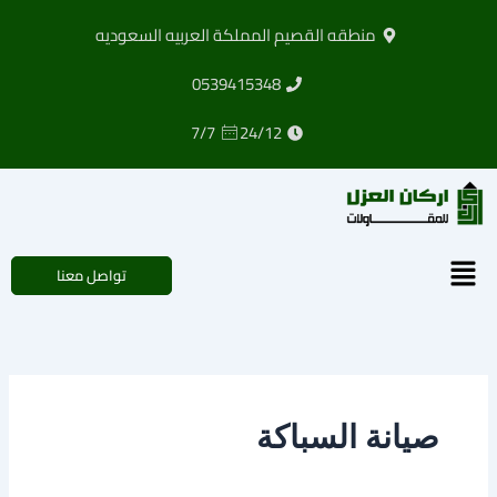
خطي
منطقه القصيم المملكة العربيه السعوديه
لى
لمحتوى
0539415348
7/7
24/12
القائمة
تواصل معنا
صيانة السباكة