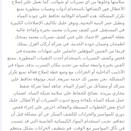
سلامتها وخلوها من أي تسربات أو شوائب. كما نعمل علي إصلاح
الأعطال فور اكتشافها باستخدام أدوات وتقنيات متطورة تمنع
تكرار المشكلة. هذه الصيانة الوقائية تحافظ علي جودة المياه
وتطيل عمر البنية التحتية, وتوفر عليك تكاليف الإصلاحات الكبيرة
في المستقبل. فني كشف تسربات معتمد بخبرة وكفاءة عالية
بعقلة الصقور الاعتماد علي فني كشف تسربات معتمد يمنحك
اطمئنان وضمان جودة الخدمة. في شركة أركان العزل نمتلك
فريقا من الفنيين المؤهلين حاصلين علي شهادات معتمدة في
فحص وكشف التسربات باستخدام أحدث التقنيات المتطورة. يتمتع
الفني بخبرة واسعة تمكنه من تحديد مكان التسرب بدقة, سواء في
الأنابيب الداخلية أو الخزانات مع وضع خطة إصلاح فعالة تمنع تكرار
المشكلة. نحن نضمن لك خدمة سريعة, امنة, موثوقة تحافظ علي
منزلك أو منشأتك من أضرار المياه. شاهد أيضا شركة شفط
مجاري ببريدة نصائح للحفاظ علي سلامة شبكة المياه لضمان
عمل شبكة المياه بكفاءة ومنع حدوث التسربات أو الأعطال, عليك
اتباع بعض الخطوات البسيطة والفعالة. احرص علي إجراء فحص
دوري للمواسير والخزانات للكشف المبكر عن أي مشكلة قبل أن
تتفاقم. تجنب استخدام المواد الكيميائية القاسية التي قد تتسبب
في تأكل المواسير مع الوقت. قم بتنظيف الخزانات بشكل منتظم