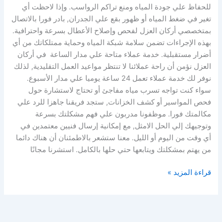
للحفاظ علي جودة المياه ومنع تراكم الرواسب. وإذا لاحظت أي
تغير في ضغط المياه أو ظهور بقع علي الجدران, بادر فورا بالاتصال
بمتخصصي أركان العزل لفحص وإصلاح الأعطال بسرعة واحترافية.
بهذه الإجراءات تضمن سلامة شبكة المياه وحماية ممتلكاتك من أي
أضرار مستقبلية. خدمة عملاء متاحة علي مدار الساعة في أركان
العزل نؤمن أن راحة عملائنا لا تنتظر مواعيد العمل التقليدية, لذلك
نوفر لك خدمة عملاء تعمل 24 ساعة يوميا علي مدار الأسبوع.
سواء كنت تواجه تسرب مياه مفاجئ أو تحتاج لاستشارة حول
فحص المواسير أو كشف الخزانات, ستجد فريقنا جاهزا للرد علي
مكالمتك فورا. موظفونا مدربون علي فهم مشكلتك بسرعة
وتوجيهك إلي الحل الامثل, مع إمكانية إرسال فنيين معتمدين في
أي وقت من اليوم أو الليل. معنا ستشعر بالاطمئنان أن هناك دائما
من يهتم بمشكلتك ويتابعها حتي حلها بالكامل. استشرنا مجانًا
قراءة المزيد »