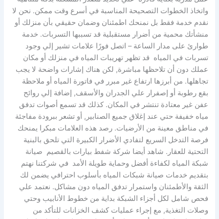
واتخاذ الخطوات التصحيحة المناسبة في أسرع وقت ممكن. نحن لا
نقدم خدمة فقط بل نمنحك اطمئنان وضمان حقيقي بأن منزلك أو
منشأتك محمية من أضرار مستقبلية قد تسببها التسربات. خدمة
طوارئ على مدار الساعة – اتصل فورًا علامات تشير إلي وجود
تسربات في المياه قد تظهر تهريبات المياه في منزلك أو مكان
عملك دون أن تلاحظها مباشرة, لكن هناك إشارات واضحة لا يجب
تجاهلها. من أبرزها ارتفاع غير مبرر في فاتورة المياه أو ملاحظة
بقع رطوبة أو إصفرار علي الجدران والأسقف, إضافة إلي روائح
عفن غير معتادة تنتشر في المكان. كذلك قد تسمع أصوات تدفق
مياه خفيفة حتي عند إغلاق جميع الصنابير, أو تشعر ببرودة مفاجئة
في مناطق معينة من الأرضيات. رصد هذه العلامات مبكرا يمنحك
فرصة التدخل السريع لتفادي الأضرار الكبيرة التي تلحق بالبنية
التحتية للعقار. شاهد أيضا شركة شفط بيارات بالقصيم صيانة
شبكة المياه لكفاءة أفضل وحماية طويلة الأمد في شركتنا نهتم
بتقديم خدمات صيانة شبكات المياه بأسلوب احترافي يضمن لك
الثقة والأطمئنان واستمرار تدفق المياه دون مشاكل. نعتمد علي
فحص شامل لكل أجزاء الشبكة بداية من خطوط الأنابيب وحتي
وصلات التغذية, مع إجراء عمليات كشف الخزانات للتأكد من