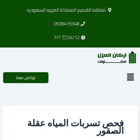
خطي
منطقه القصيم المملكة العربيه السعوديه
لى
لمحتوى
0539415348
7/7
24/12
القائمة
تواصل معنا
فحص تسربات المياه عقلة
الصقور