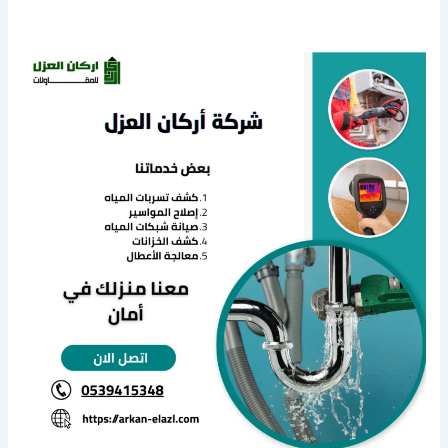
كشف
تسربات
المياه
بعقلة
الصقور