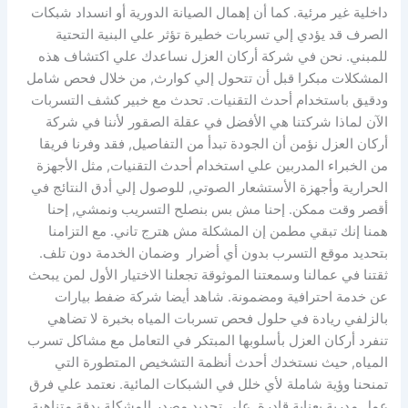
داخلية غير مرئية. كما أن إهمال الصيانة الدورية أو انسداد شبكات
الصرف قد يؤدي إلي تسربات خطيرة تؤثر علي البنية التحتية
للمبني. نحن في شركة أركان العزل نساعدك علي اكتشاف هذه
المشكلات مبكرا قبل أن تتحول إلي كوارث, من خلال فحص شامل
ودقيق باستخدام أحدث التقنيات. تحدث مع خبير كشف التسربات
الآن لماذا شركتنا هي الأفضل في عقلة الصقور لأننا في شركة
أركان العزل نؤمن أن الجودة تبدأ من التفاصيل, فقد وفرنا فريقا
من الخبراء المدربين علي استخدام أحدث التقنيات, مثل الأجهزة
الحرارية وأجهزة الأستشعار الصوتي, للوصول إلي أدق النتائج في
أقصر وقت ممكن. إحنا مش بس بنصلح التسريب ونمشي, إحنا
همنا إنك تبقي مطمن إن المشكلة مش هترج تاني. مع التزامنا
بتحديد موقع التسرب بدون أي أضرار وضمان الخدمة دون تلف.
ثقتنا في عمالنا وسمعتنا الموثوقة تجعلنا الاختيار الأول لمن يبحث
عن خدمة احترافية ومضمونة. شاهد أيضا شركة ضفط بيارات
بالزلفي ريادة في حلول فحص تسربات المياه بخبرة لا تضاهي
تنفرد أركان العزل بأسلوبها المبتكر في التعامل مع مشاكل تسرب
المياه, حيث نستخدك أحدث أنظمة التشخيص المتطورة التي
تمنحنا وؤية شاملة لأي خلل في الشبكات المائية. نعتمد علي فرق
عمل مدربة بعناية قادرة علي تحديد مصدر المشكلة بدقة متناهية