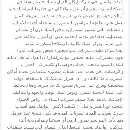
الوقت والمال في شركة أركان العزل نمتلك خبرة واسعة في
إصلاح التسرب بجميع أنواعه, سواء كان في خطوط المياه الداخلية
أو الخارجية, مع الحرص علي تقديم خدمة دقيقة وسريعة. كمان
نعمل علي معالجة المواسير المتضررة باستخدام أحدث الأساليب
والتقنيات التي تضمن استمرارية تدفق المياه دون أي مشاكل
مستقبلية. هدفنا هو تقديم الخدمة بدون أي أضرار تحافظ علي
علي منزلك وتوفر عليك تكاليف الإصلاح المتكررة. شاهد
أيضا شركة كشف تسربات المياه بعنيزه فحص تسربات المياه
بدون تكسير في عقلة الصقور مع شركة أركان العزل لم تعد عملية
كشف التسربات تعني إحداث فوضي أو تكسير في الجدران
والأرضيات. نحن نعتمد علي تقنيات متطورة تمكننا من تحديد أماكن
التسرب بدقة عالية دون أي أضرار لممتلكاتك. باستخدام أدوات
متخصصة وفرق عمل مدربة, نضمن لك حلا سريعا وفعالا يحافظ
علي البنية التحتية للمنزل ويوفر عليك الوقت والجهد والتكاليف
الإضافية. شاهد ايضا: كشف تسربات المياه في رياض الخبراء
اكشف عن التسرب قبل أن يكلفك الكثير – تواصل معنا أسباب
حدوث تسربات المياه تسربات المياه قد تكون نتيجة عدة عوامل,
منها تأكل المواسير بمرور الزمن أو استخدام مواد رديئة أثناء
التركيب, وأحيانا بسبب الضغط العالي للمياه الذي يسبب تشققات