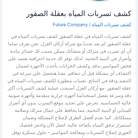
كشف تسربات المياه بعقلة الصقور
كشف تسربات المياه
/
Future Company
كشف تسربات المياه في عقلة الصقور كشف تسربات المياه في
عقلة الصقور لم يعد تحديا مع شركة أركان العزل. نحن نعرف تماما
أن أي تسرب في منزلك أو منشأتك ممكن يسبب لك خسائر مادية
وأضرار في البنية التحتية. لذلك نوفر لك خدمة احترافية تعتمد علي
فحص المواسير بدقة, وكشف الخزانات بأحدث الأجهزة لضمان
اكتشاف أي مشكلة قبل أن تتفاقم. معنا هتحصل علي سرعة في
التنفيذ ودقة في النتائج. تقنيات متطورة لكشف تسربات المياه في
عقلة الصقور مع أركان العزل أصبحت عملية كشف التسربات أكثر
دقة وسرعة بفضل استخدامنا أجهزة حرارية متقدمة وأجهزة صوتية
عالية الحساسية. نحرص علي تحديد موقع التسرب بدون أي أضرار
للمباني أو البنية التحتية, مما يحافظ علي جمال منزلك وسلامة
ممتلكاتك. كما نقدم أفضل الطرق لإصلاح المشكلة وضمان
استمرار تدفق المياه بكفاءة عالية. اتصل الآن واحجز فحصك
الفوري إصلاح التسربات ومعالجة المواسير – حلول مبتكرة توفل