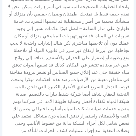
واتخاذ الخطوات التصحيحة المناسبة في أسرع وقت ممكن. نحن لا
نقدم خدمة فقط بل نمنحك اطمئنان وضمان حقيقي بأن منزلك أو
منشأتك محمية من أضرار مستقبلية قد تسببها التسربات. خدمة
طوارئ على مدار الساعة – اتصل فورًا علامات تشير إلي وجود
تسربات في المياه قد تظهر تهريبات المياه في منزلك أو مكان
عملك دون أن تلاحظها مباشرة, لكن هناك إشارات واضحة لا يجب
تجاهلها. من أبرزها ارتفاع غير مبرر في فاتورة المياه أو ملاحظة
بقع رطوبة أو إصفرار علي الجدران والأسقف, إضافة إلي روائح
عفن غير معتادة تنتشر في المكان. كذلك قد تسمع أصوات تدفق
مياه خفيفة حتي عند إغلاق جميع الصنابير, أو تشعر ببرودة مفاجئة
في مناطق معينة من الأرضيات. رصد هذه العلامات مبكرا يمنحك
فرصة التدخل السريع لتفادي الأضرار الكبيرة التي تلحق بالبنية
التحتية للعقار. شاهد أيضا شركة شفط بيارات بالقصيم صيانة
شبكة المياه لكفاءة أفضل وحماية طويلة الأمد في شركتنا نهتم
بتقديم خدمات صيانة شبكات المياه بأسلوب احترافي يضمن لك
الثقة والأطمئنان واستمرار تدفق المياه دون مشاكل. نعتمد علي
فحص شامل لكل أجزاء الشبكة بداية من خطوط الأنابيب وحتي
وصلات التغذية, مع إجراء عمليات كشف الخزانات للتأكد من