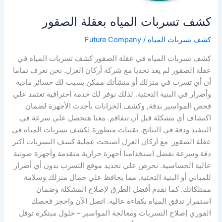
كشف تسربات المياه بعقلة الصقور
كشف تسربات المياه
/
Future Company
كشف تسربات المياه في عقلة الصقور كشف تسربات المياه في
عقلة الصقور لم يعد تحديا مع شركة أركان العزل. نحن نعرف تماما
أن أي تسرب في منزلك أو منشأتك ممكن يسبب لك خسائر مادية
وأضرار في البنية التحتية. لذلك نوفر لك خدمة احترافية تعتمد علي
فحص المواسير بدقة, وكشف الخزانات بأحدث الأجهزة لضمان
اكتشاف أي مشكلة قبل أن تتفاقم. معنا هتحصل علي سرعة في
التنفيذ ودقة في النتائج. تقنيات متطورة لكشف تسربات المياه في
عقلة الصقور مع أركان العزل أصبحت عملية كشف التسربات أكثر
دقة وسرعة بفضل استخدامنا أجهزة حرارية متقدمة وأجهزة صوتية
عالية الحساسية. نحرص علي تحديد موقع التسرب بدون أي أضرار
للمباني أو البنية التحتية, مما يحافظ علي جمال منزلك وسلامة
ممتلكاتك. كما نقدم أفضل الطرق لإصلاح المشكلة وضمان
استمرار تدفق المياه بكفاءة عالية. اتصل الآن واحجز فحصك
الفوري إصلاح التسربات ومعالجة المواسير – حلول مبتكرة توفل