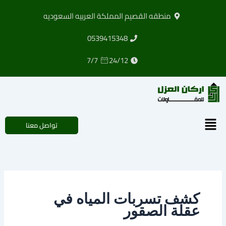
خطي
منطقه القصيم المملكة العربيه السعوديه
لى
لمحتوى
0539415348
7/7
24/12
القائمة
تواصل معنا
كشف تسربات المياه في
عقلة الصقور