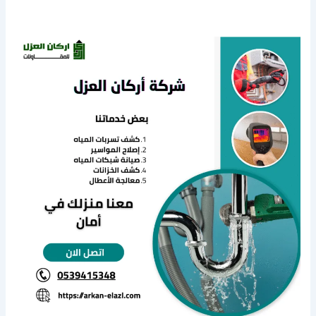
كشف
تسربات
المياه
بعقلة
الصقور