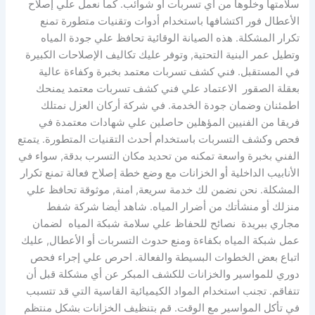
سلامتها وخلوها من أي تسربات أو شوائب. كما نعمل علي إصلاح
الأعطال فور اكتشافها باستخدام أدوات وتقنيات متطورة تمنع
تكرار المشكلة. هذه الصيانة الوقائية تحافظ علي جودة المياه
وتطيل عمر البنية التحتية, وتوفر عليك تكاليف الإصلاحات الكبيرة
في المستقبل. فني كشف تسربات معتمد بخبرة وكفاءة عالية
بعقلة الصقور الاعتماد علي فني كشف تسربات معتمد يمنحك
اطمئنان وضمان جودة الخدمة. في شركة أركان العزل نمتلك
فريقا من الفنيين المؤهلين حاصلين علي شهادات معتمدة في
فحص وكشف التسربات باستخدام أحدث التقنيات المتطورة. يتمتع
الفني بخبرة واسعة تمكنه من تحديد مكان التسرب بدقة, سواء في
الأنابيب الداخلية أو الخزانات مع وضع خطة إصلاح فعالة تمنع تكرار
المشكلة. نحن نضمن لك خدمة سريعة, امنة, موثوقة تحافظ علي
منزلك أو منشأتك من أضرار المياه. شاهد أيضا شركة شفط
مجاري ببريدة نصائح للحفاظ علي سلامة شبكة المياه لضمان
عمل شبكة المياه بكفاءة ومنع حدوث التسربات أو الأعطال, عليك
اتباع بعض الخطوات البسيطة والفعالة. احرص علي إجراء فحص
دوري للمواسير والخزانات للكشف المبكر عن أي مشكلة قبل أن
تتفاقم. تجنب استخدام المواد الكيميائية القاسية التي قد تتسبب
في تأكل المواسير مع الوقت. قم بتنظيف الخزانات بشكل منتظم