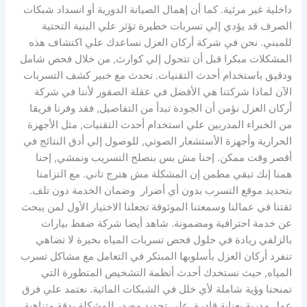
داخلية غير مرئية. كما أن إهمال الصيانة الدورية أو انسداد شبكات
الصرف قد يؤدي إلي تسربات خطيرة تؤثر علي البنية التحتية
للمبني. نحن في شركة أركان العزل نساعدك علي اكتشاف هذه
المشكلات مبكرا قبل أن تتحول إلي كوارث, من خلال فحص شامل
ودقيق باستخدام أحدث التقنيات. تحدث مع خبير كشف التسربات
الآن لماذا شركتنا هي الأفضل في عقلة الصقور لأننا في شركة
أركان العزل نؤمن أن الجودة تبدأ من التفاصيل, فقد وفرنا فريقا
من الخبراء المدربين علي استخدام أحدث التقنيات, مثل الأجهزة
الحرارية وأجهزة الأستشعار الصوتي, للوصول إلي أدق النتائج في
أقصر وقت ممكن. إحنا مش بس بنصلح التسريب ونمشي, إحنا
همنا إنك تبقي مطمن إن المشكلة مش هترج تاني. مع التزامنا
بتحديد موقع التسرب بدون أي أضرار وضمان الخدمة دون تلف.
ثقتنا في عمالنا وسمعتنا الموثوقة تجعلنا الاختيار الأول لمن يبحث
عن خدمة احترافية ومضمونة. شاهد أيضا شركة ضفط بيارات
بالزلفي ريادة في حلول فحص تسربات المياه بخبرة لا تضاهي
تنفرد أركان العزل بأسلوبها المبتكر في التعامل مع مشاكل تسرب
المياه, حيث نستخدك أحدث أنظمة التشخيص المتطورة التي
تمنحنا وؤية شاملة لأي خلل في الشبكات المائية. نعتمد علي فرق
عمل مدربة بعناية قادرة علي تحديد مصدر المشكلة بدقة متناهية