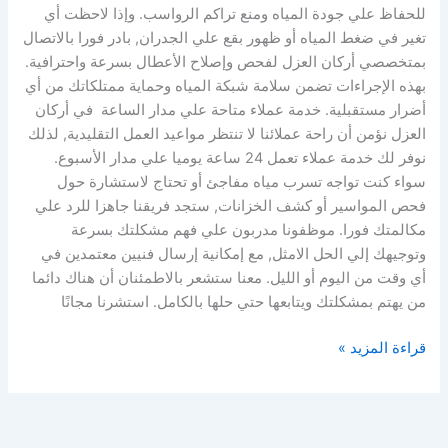
للحفاظ علي جودة المياه ومنع تراكم الرواسب. وإذا لاحظت أي
تغير في ضغط المياه أو ظهور بقع علي الجدران, بادر فورا بالاتصال
بمتخصصي أركان العزل لفحص وإصلاح الأعطال بسرعة واحترافية.
بهذه الإجراءات تضمن سلامة شبكة المياه وحماية ممتلكاتك من أي
أضرار مستقبلية. خدمة عملاء متاحة علي مدار الساعة في أركان
العزل نؤمن أن راحة عملائنا لا تنتظر مواعيد العمل التقليدية, لذلك
نوفر لك خدمة عملاء تعمل 24 ساعة يوميا علي مدار الأسبوع.
سواء كنت تواجه تسرب مياه مفاجئ أو تحتاج لاستشارة حول
فحص المواسير أو كشف الخزانات, ستجد فريقنا جاهزا للرد علي
مكالمتك فورا. موظفونا مدربون علي فهم مشكلتك بسرعة
وتوجيهك إلي الحل الامثل, مع إمكانية إرسال فنيين معتمدين في
أي وقت من اليوم أو الليل. معنا ستشعر بالاطمئنان أن هناك دائما
من يهتم بمشكلتك ويتابعها حتي حلها بالكامل. استشرنا مجانًا
قراءة المزيد »