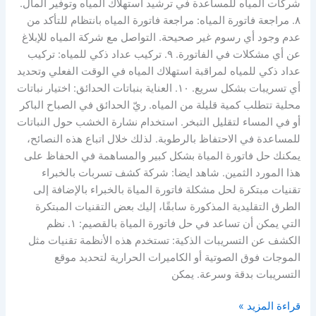
شركات المياه للمساعدة في ترشيد استهلاك المياه وتوفير المال.
٨. مراجعة فاتورة المياه: مراجعة فاتورة المياه بانتظام للتأكد من
عدم وجود أي رسوم غير صحيحة. التواصل مع شركة المياه للإبلاغ
عن أي مشكلات في الفاتورة. ٩. تركيب عداد ذكي للمياه: تركيب
عداد ذكي للمياه لمراقبة استهلاك المياه في الوقت الفعلي وتحديد
أي تسريبات بشكل سريع. ١٠. العناية بنباتات الحدائق: اختيار نباتات
محلية تتطلب كمية قليلة من المياه. ريّ الحدائق في الصباح الباكر
أو في المساء لتقليل التبخر. استخدام نشارة الخشب حول النباتات
للمساعدة في الاحتفاظ بالرطوبة. لذلك خلال اتباع هذه النصائح،
يمكنك حل فاتورة المياة بشكل كبير والمساهمة في الحفاظ على
هذا المورد الثمين. شاهد ايضا: شركة كشف تسربات بالخبراء
تقنيات مبتكرة لحل مشكلة فاتورة المياة بالخبراء بالإضافة إلى
الطرق التقليدية المذكورة سابقًا، إليك بعض التقنيات المبتكرة
التي يمكن أن تساعد في حل فاتورة المياة بالقصيم: ١. نظم
الكشف عن التسريبات الذكية: تستخدم هذه الأنظمة تقنيات مثل
الموجات فوق الصوتية أو الكاميرات الحرارية لتحديد موقع
التسريبات بدقة وسرعة. يمكن
قراءة المزيد »