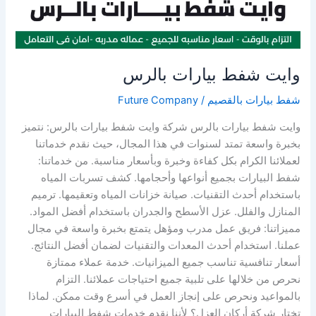
وايت شفط بيارات بالرس
شفط بيارات بالقصيم
/
Future Company
وايت شفط بيارات بالرس شركة وايت شفط بيارات بالرس: نتميز
بخبرة واسعة تمتد لسنوات في هذا المجال، حيث نقدم خدماتنا
لعملائنا الكرام بكل كفاءة وخبرة وبأسعار مناسبة. من خدماتنا:
شفط البيارات بجميع أنواعها وأحجامها. كشف تسربات المياه
باستخدام أحدث التقنيات. صيانة خزانات المياه وتعقيمها. ترميم
المنازل والفلل. عزل الأسطح والجدران باستخدام أفضل المواد.
مميزاتنا: فريق عمل مدرب ومؤهل يتمتع بخبرة واسعة في مجال
عملنا. استخدام أحدث المعدات والتقنيات لضمان أفضل النتائج.
أسعار تنافسية تناسب جميع الميزانيات. خدمة عملاء ممتازة
نحرص من خلالها على تلبية جميع احتياجات عملائنا. التزام
بالمواعيد ونحرص على إنجاز العمل في أسرع وقت ممكن. لماذا
تختار شركة أركان العزل؟ لأننا نقدم خدمات شفط البيارات