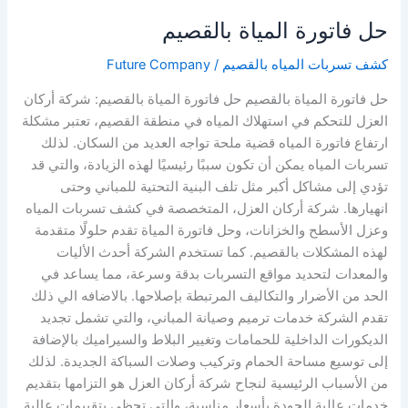
حل فاتورة المياة بالقصيم
كشف تسربات المياه بالقصيم
/
Future Company
حل فاتورة المياة بالقصيم حل فاتورة المياة بالقصيم: شركة أركان
العزل للتحكم في استهلاك المياه في منطقة القصيم، تعتبر مشكلة
ارتفاع فاتورة المياه قضية ملحة تواجه العديد من السكان. لذلك
تسربات المياه يمكن أن تكون سببًا رئيسيًا لهذه الزيادة، والتي قد
تؤدي إلى مشاكل أكبر مثل تلف البنية التحتية للمباني وحتى
انهيارها. شركة أركان العزل، المتخصصة في كشف تسربات المياه
وعزل الأسطح والخزانات، وحل فاتورة المياة تقدم حلولًا متقدمة
لهذه المشكلات بالقصيم. كما تستخدم الشركة أحدث الأليات
والمعدات لتحديد مواقع التسربات بدقة وسرعة، مما يساعد في
الحد من الأضرار والتكاليف المرتبطة بإصلاحها. بالاضافه الي ذلك
تقدم الشركة خدمات ترميم وصيانة المباني، والتي تشمل تجديد
الديكورات الداخلية للحمامات وتغيير البلاط والسيراميك بالإضافة
إلى توسيع مساحة الحمام وتركيب وصلات السباكة الجديدة. لذلك
من الأسباب الرئيسية لنجاح شركة أركان العزل هو التزامها بتقديم
خدمات عالية الجودة بأسعار مناسبة، والتي تحظى بتقييمات عالية