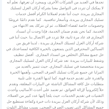
تجدها في العديد من الشركات الأخرى، وبمجرد أن تعرفها، نعلم أنه
لا يمكنك أن تتردد فى التواصل معنا بشركة أركان العزل لتسليك
المجارى ببريدة. حيث أننا نقدم لعملائنا الكرام أفضل خدمات
تسليك المجارى ببريدة، وبأسعار تنافسية. كما نقدم دائمًا عروضًا
وخصومات خاصة لقضاء العطلات. ثم لن نتركك بعد الانتهاء من
الخدمة. كما نحن نقدم ضمان الخدمة، فإذا وجدت أن انسداد
المجارى قد عاد مرة ثانية، فلا تتردد في الاتصال بنا .حيث أننا فى
شركة أركان العزل لتسيلك المجارى ببريدة ، لدينا فريق من
السباكين المحترفين الذين يتمتعون بالخبرة الكافية لمساعدتك في
حل جميع مشاكل التخلص من انسداد المجارى. أفضل تنظيف
وشفط للبيارات ببريدة تعد شركة أركان العزل لتسليك المجارى
ببريدة متخصصة في تسليك المجارى. حيث تتميز بالعديد من
المزايا عن جميع شركات تسليك الصرف الصحى، وأهمها الخبرة
والقدرة على تقديم خدمة قوية. كما لديها القدرة على تلبية
متطلبات حل كافة المشاكل الناشئة عن البيارات المغلقة، وتقدم
حلاً إلكترونياً لإزالة العوائق، ثم تعتمد على أحدث الأساليب وأحدث
التقنيات في تقديم الخدمات، حيث يلجأ إليها عدد كبير من العملاء،
وذلك لأن شركة أركان العزل ببريدة ذات خبرة وكفاءة تستطيع حل
جميع المشاكل التي تصيب الصرف الصحى، بسبب مشاكل التلوث