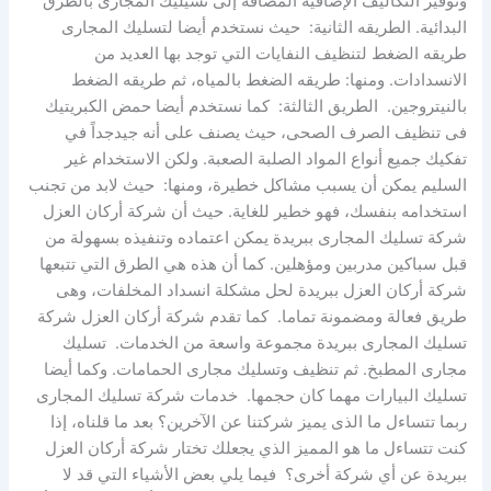
وتوفير التكاليف الإضافية المضافة إلى تسيليك المجارى بالطرق
البدائية. الطريقه الثانية: حيث نستخدم أيضا لتسليك المجارى
طريقه الضغط لتنظيف النفايات التي توجد بها العديد من
الانسدادات. ومنها: طريقه الضغط بالمياه، ثم طريقه الضغط
بالنيتروجين. الطريق الثالثة: كما نستخدم أيضا حمض الكبريتيك
فى تنظيف الصرف الصحى، حيث يصنف على أنه جيدجداً في
تفكيك جميع أنواع المواد الصلبة الصعبة. ولكن الاستخدام غير
السليم يمكن أن يسبب مشاكل خطيرة، ومنها: حيث لابد من تجنب
استخدامه بنفسك، فهو خطير للغاية. حيث أن شركة أركان العزل
شركة تسليك المجارى ببريدة يمكن اعتماده وتنفيذه بسهولة من
قبل سباكين مدربين ومؤهلين. كما أن هذه هي الطرق التي تتبعها
شركة أركان العزل ببريدة لحل مشكلة انسداد المخلفات، وهى
طريق فعالة ومضمونة تماما. كما تقدم شركة أركان العزل شركة
تسليك المجارى ببريدة مجموعة واسعة من الخدمات. تسليك
مجارى المطبخ. ثم تنظيف وتسليك مجارى الحمامات. وكما أيضا
تسليك البيارات مهما كان حجمها. خدمات شركة تسليك المجارى
ربما تتساءل ما الذى يميز شركتنا عن الآخرين؟ بعد ما قلناه، إذا
كنت تتساءل ما هو المميز الذي يجعلك تختار شركة أركان العزل
ببريدة عن أي شركة أخرى؟ فيما يلي بعض الأشياء التي قد لا