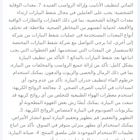
المائي لتنظيف الأنابيب وإزالة الرواسب العنيدة. 7. معدات الوقاية
الشخصية: يجب على العاملين في مجال شفط البيارات ارتداء
معدات الوقاية الشخصية، بما في ذلك القفازات والنظارات الواقية
والأقنعة، لحماية أنفسهم من المخاطر الصحية. ملاحظة: قد تختلف
أنواع المعدات المستخدمة في عمليات شفط البيارات من شركة
إلى أخرى، لذا يرجى التواصل مع شركة شفط البيارات المختصة
للاستفسار عن المعدات التي تستخدمها. أهم الخطوات التي يجب
اتباعها بعد شفط البيارات بالبدائع 1. التأكد من تنظيف البيارة
بشكل كامل: تأكد من إزالة جميع الرواسب والمخلفات من البيارة،
بما في ذلك الرمال والحصى والزيوت والدهون. يمكنك استخدام
خرطوم الماء لتنظيف جدران البيارة. تأكد من عدم وجود أي
انسدادات في أنابيب الصرف الصحي. 2. معالجة الروائح الكريهة:
استخدم معطرات الهواء الطبيعية للتخلص من أي روائح كريهة قد
تنبعث من البيارة. يمكنك أيضًا رش بعض القهوة المطحونة أو
بيكربونات الصوديوم في البيارة لامتصاص الروائح الكريهة. 3.
التطهير والتعقيم: قم بتطهير وتعقيم البيارة لمنع انتشار الأمراض.
يمكنك استخدام أي مطهر منزلي متوفر في السوق. تأكد من اتباع
تعليمات الاستخدام الموجودة على ملصق المنتج. 4. صيانة البيارة: