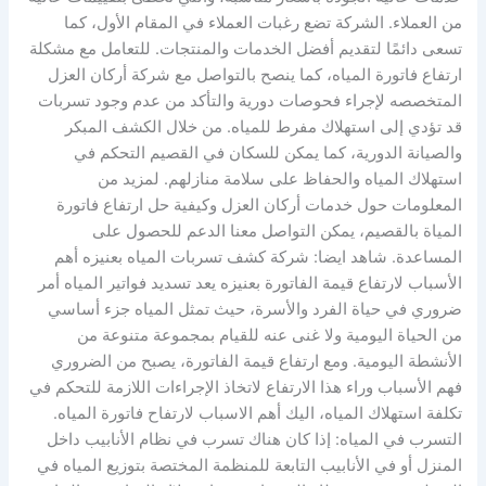
من العملاء. الشركة تضع رغبات العملاء في المقام الأول، كما
تسعى دائمًا لتقديم أفضل الخدمات والمنتجات. للتعامل مع مشكلة
ارتفاع فاتورة المياه، كما ينصح بالتواصل مع شركة أركان العزل
المتخصصه لإجراء فحوصات دورية والتأكد من عدم وجود تسربات
قد تؤدي إلى استهلاك مفرط للمياه. من خلال الكشف المبكر
والصيانة الدورية، كما يمكن للسكان في القصيم التحكم في
استهلاك المياه والحفاظ على سلامة منازلهم. لمزيد من
المعلومات حول خدمات أركان العزل وكيفية حل ارتفاع فاتورة
المياة بالقصيم، يمكن التواصل معنا الدعم للحصول على
المساعدة. شاهد ايضا: شركة كشف تسربات المياه بعنيزه أهم
الأسباب لارتفاع قيمة الفاتورة بعنيزه يعد تسديد فواتير المياه أمر
ضروري في حياة الفرد والأسرة، حيث تمثل المياه جزء أساسي
من الحياة اليومية ولا غنى عنه للقيام بمجموعة متنوعة من
الأنشطة اليومية. ومع ارتفاع قيمة الفاتورة، يصبح من الضروري
فهم الأسباب وراء هذا الارتفاع لاتخاذ الإجراءات اللازمة للتحكم في
تكلفة استهلاك المياه، اليك أهم الاسباب لارتفاح فاتورة المياه.
التسرب في المياه: إذا كان هناك تسرب في نظام الأنابيب داخل
المنزل أو في الأنابيب التابعة للمنظمة المختصة بتوزيع المياه في