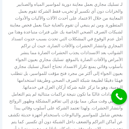
لـ تسليك مجاري بعمل معاينة دورية لمواسير المياه والصنابير
والخزانات دون أي تكسير أو تخريب فقط الشركة تقوم بعمل
المعاينة من خلال الاعتماد على أحدث الآلات والآليات والأدوات
المتطورة. ومن ثم ينبغي أن تقوم بالعناية جيدًا بعمل فحص معاينة
لشبكات الصرف الصحي الخاصة بك على فترات متباعدة وهذا من
أجل عدم الوقوع في المشكلات التي تحدث بسبب حدوث انسداد
المجاري وانتشار الحشرات والآفات الضارة، حيث أن تراكم
الشوائب بعد الانسدادات يجذب الحشرات الضارة مما ينشر
الأمراض والآفات الضارة بالموقع. تسليك مجاري بعيون الجواء
بأسلوب وقائي يمنع تكرار الانسداد تحتاج أعمال تسليك مجاري
بعيون الجواء إلى أكثر من مجرد فتح مؤقت للمواسير، بل تتطلب
فهمًا دقيقًا لطبيعة شبكة الصرف الصحي وطريقة استخدامها
اليومية، وهو ما تركز عليه شركة أركان العزل في خدماتها.
فالانسدادات غالبًا ما تكون نتيجة تراكمات متتالية لم يتم التعامل
معها في وقت مبكر، مما يؤدي إلى تفاقم المشكلة وظهور الروائح
وانتشار الحشرات. ولهذا تعتمد الشركة على أسلوب وقائي يبدأ
بفحص شامل للمواسير والبالوعات باستخدام أجهزة حديثة تكشف
عن أماكن التراكم والضعف داخل الشبكة دون أي تكسير. كما يتم
تحديد سبب الانسداد بدقة، سواء كان ناتجًا عن دهون متصلبة أو