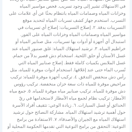
في الاستهلاك تشير إلى وجود تسريب. فحص مواسير المياه
وخزانات المياه وصمامات المياه بانتظام بحثًا عن أي علامات على
التسرب. استخدم جهاز كشف تسربات المياه لتحديد موقع
التسريبات بدقة. ٢. إصلاح التسريبات: إصلاح أي تسريبات في
مواسير المياه وصمامات المياه وخزانات المياه على الفور.
استبدال أي أجهزة أو أدوات بها تسريبات، مثل صنابير المياه أو
خراطيم المياه. ٣. ترشيد استهلاك المياه: غلق صنبور المياه عند
غسل الأسنان أو حلق اللحية. استخدام دش قصير بدلاً من حمام.
غسل الملابس بكميات كاملة فقط. إصلاح صنابير المياه التي
تُسرب الماء حتى عند إغلاقها. استخدام أدوات موفرة للمياه، مثل
رأس دش منخفض التدفق. ٤. تركيب أجهزة موفرة للمياه: تركيب
مراحيض موفرة للمياه ذات سعة خزان منخفضة. تركيب رؤوس
دش موفرة للمياه. تركيب صنابير مياه موفرة للمياه. ٥. جمع مياه
الأمطار: تركيب نظام لجمع مياه الأمطار لاستخدامها في ريّ
الحدائق أو غسل السيارات. ٦. زيادة الوعي: تثقيف أفراد الأسرة
حول أهمية ترشيد استهلاك المياه. مشاركة النصائح حول ترشيد
استهلاك المياه مع الجيران والأصدقاء. ٧. الاستفادة من برامج
التوعية: التحقق من برامج التوعية التي تقدمها الحكومة المحلية أو