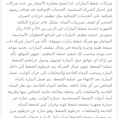
شركات شفط البيارات، لذا يُنصح بمقارنة الأسعار بين عدة شركات
قبل اختيار الشركة المناسبة. الخدمات الإضافية: قد تضاف رسوم
إضافية على الخدمات الإضافية مثل تنظيف خزانات الصرف
الصحي أو كشف تسريبات المياه. بشكل عام، تتراوح التكلفة
الشهرية لخدمة شفط البيارات في الرس بين 50 و 500 ريال
سعودي. عملية تنظيف البيارات في البدائع الخطوات الأساسية:
التواصل مع شركة شفط بيارات موثوقة: تأكد من اختيار شركة ذات
سمعة طيبة وخبرة واسعة في مجال تنظيف البيارات. تحديد موعد:
حدد موعد مناسب لك لتنفيذ عملية التنظيف. تجهيز الموقع: تأكد
من إزالة أي عوائق حول البيارة لتسهيل وصول خراطيم الشفط.
عملية الشفط: يقوم عمال الشركة بمد خرطوم الشفط إلى داخل
البيارة وسحب المياه العادمة والمخلفات إلى خزان الوايت. غسل
البيارة: بعد الانتهاء من عملية الشفط، يتم غسل البيارة بالماء
للتخلص من أي بقايا عالقة. معالجة المياه العادمة: يتم نقل المياه
العادمة والمخلفات إلى محطة معالجة خاصة للتخلص منها بطريقة
آمنة. أدوات الشفط المستخدمة: سيارة الوايت: وهي عبارة عن
سيارة مجهزة بمضخة شفط قوية وخزان كبير لشفط المياه
العادمة والمخلفات. خرطوم الشفط: وهو عبارة عن خرطوم مرن
يتم توصيله بمضخة الشفط لمدّه داخل البيارة. فوهات الشفط: