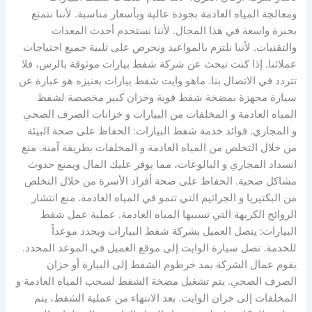
ومعالجة المياه العادمة بجودة عالية وبأسعار مناسبة. لأننا نتمتع
بخبرة واسعة في هذا المجال. لأننا نستخدم أحدث المعدات
والتقنيات. لأننا نلتزم بالمواعيد ونحرص على تلبية جميع احتياجات
عملائنا. إذا كنت تبحث عن شركة شفط بيارات موثوقة بالرس، فلا
تتردد في الاتصال بنا. ماهو وايت شفط بيارات بعنيزه هو عبارة عن
سيارة مجهزة بمضخة شفط قوية وخزان كبير مخصصة لشفط
المياه العادمة و المخلفات من البيارات و خزانات الصرف الصحي
و المجاري. فوائد خدمة شفط البيارات: الحفاظ على صحة البيئة
من خلال التخلص من المياه العادمة و المخلفات بطريقة آمنة. منع
انسداد المجاري و البالوعات، مما يوفر عليك المال ويمنع حدوث
مشاكل صحية. الحفاظ على صحة أفراد الأسرة من خلال التخلص
من البكتيريا و الجراثيم التي تنمو في المياه العادمة. منع انتشار
الروائح الكريهة التي تسببها المياه العادمة. عملية عمل شفط
البيارات: يتصل العميل بشركة شفط البيارات ويحدد موعداً
للخدمة. تصل سيارة الوايت إلى موقع العميل في الموعد المحدد.
يقوم عمال الشركة بمد خرطوم الشفط إلى البيارة أو خزان
الصرف الصحي. يتم تشغيل مضخة الشفط لسحب المياه العادمة و
المخلفات إلى خزان الوايت. بعد الانتهاء من عملية الشفط، يتم