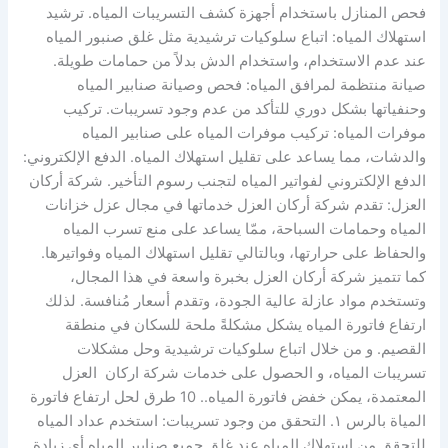
فحص المنازل باستخدام أجهزة كشف التسريبات المياه. ترشيد
استهلاك المياه: اتباع سلوكيات ترشيدية مثل غلق صنبور المياه
عند عدم الاستخدام، واستخدام الدش بدلاً من حمامات طويلة.
صيانة منتظمة لمرافق المياه: فحص وصيانة صنابير المياه
وحنفياتها بشكل دوري للتأكد من عدم وجود تسريبات. تركيب
موفرات المياه: تركيب موفرات المياه على صنابير المياه
والدشات، مما يساعد على تقليل استهلاك المياه. الدفع الإلكتروني:
الدفع الإلكتروني لفواتير المياه لتجنب رسوم التأخير. شركة أركان
العزل: تقدم شركة أركان العزل خدماتها في مجال عزل خزانات
المياه وحمامات السباحة، ممّا يساعد على منع تسرب المياه
والحفاظ على حرارتها، وبالتالي تقليل استهلاك المياه وفواتيرها.
كما تتميز شركة أركان العزل بخبرة واسعة في هذا المجال،
وتستخدم مواد عازلة عالية الجودة، وتقدم أسعار مُنافسة. لذلك
ارتفاع فاتورة المياه يشكل مشكلةً ملحة للسكان في منطقة
القصيم. و من خلال اتباع سلوكيات ترشيدية وحل مشكلات
تسريبات المياه، و الحصول على خدمات شركة اركان العزل
المعتمدة، يمكن خفض فاتورة المياه.. 10 طرق لحل ارتفاع فاتورة
المياة بالرس ١. التحقق من وجود تسريبات: استخدم عداد المياه
للتحقق من استهلاك المياه عند غلق جميع صنابير المياه أي زيادة