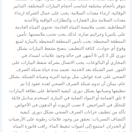
تتوفر بأحجام مختلفة لتناسب أحجام البيارات المختلفة. التدابير
الوقائية: ارتداء معدات السلامة: يجب على عمال الشركة ارتداء
معدات السلامة مثل القفازات والنظارات الواقية والأحذية
المطاطية. تجنب ملامسة المياه العادمة: تحتوي المياه العادمة
على بكتيريا وجراثيم ضارة، لذلك يجب تجنب ملامستها. تأمين
المنطقة المحيطة: يجب تأمين المنطقة المحيطة بالبيارة لمنع
وقوع أي حوادث. كثافة التنظيف: ينصح بشفط البيارات بشكل
دوري كل 3 إلى 6 أشهر. في حالة وجود علامات انسداد في
المجاري أو البالوعات، يجب الاتصال بشركة شفط البيارات على
الفور. عمر الشبكة بعد الخدمة: تعتمد مدة حياة شبكة الصرف
الصحي على عدة عوامل، مثل نوعية التربة وصيانة الشبكة. بشكل
عام، يمكن أن تدوم شبكة الصرف الصحي لعدة عقود إذا تم
تنظيفها وصيانتها بشكل دوري. كيفية الحفاظ على نظافة البيارات:
لا تلق القمامة أو المواد الصلبة في البيارة. استخدم مناديل قابلة
للتحلل في المراحيض. لا تصب الزيوت أو الدهون في الأحواض.
تأكد من تنظيف خزانات الصرف الصحي بشكل دوري. كيفية
اكتشاف التسربات: تحقق من وجود علامات رطوبة على الأرضيات
أو الجدران. استمع إلى أصوات تنقيط الماء. راقب فاتورة المياه