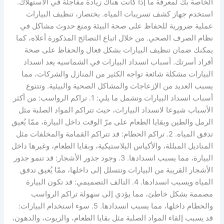
الخاصة بك لمعرفة ما إذا كانت هناك زيادة مفاجئة في الاستهلاك.
استخدم جهاز كشف تسريبات المياه. بختصار، تنظيف البيارات
عملية ضرورية للحفاظ على صحة البيئة ومنع حدوث مشاكل في
نظام الصرف الصحي. من خلال اتباع النصائح المذكورة أعلاه، كما
يمكنك ضمان تنظيف البيارات بشكل فعال والحفاظ على صحة
أفراد أسرتك. أسباب انسداد البيارات في الشماسيه يعد انسداد
البيارات مشكلة شائعة تواجه الكثير من المنازل والشركات، مما
يسبب العديد من الإزعاجات والمشاكل الصحية والبيئية. وتتنوع
أسباب انسداد البيارات وتشمل ما يلي: 1. تراكم الرواسب: من أكثر
الأسباب شيوعا لانسداد البيارات، حيث تتراكم المواد الصلبة مثل
الرمل والطين وبقايا الطعام على مرّ الوقت داخل البيارة، ممّا يُعيق
تدفق المياه. 2. تراكم الحطام: قد تتراكم القمامة والمخلفات مثل
المناديل المبللة، والأكياس البلاستيكية، وبقايا الطعام، وغيرها داخل
البيارة، مما يسبب انسدادها. 3. وجود جذور الأشجار: قد تنمو جذور
الأشجار القريبة من البيارات وتتسلل إلى داخلها، ممّا يُعيق تدفق
المياه ويسبب انسدادها. 4. التالف التصميمي: قد تكون البيارة
مصممة بشكل خاطئ، مما يؤدي إلى سهولة تراكم الرواسب
والحطام داخلها، مما يسبب انسدادها. 5. سوء استخدام البيارات:
قد يسبب إلقاء المواد الصلبة مثل بقايا الطعام، والزيوت، والدهون،