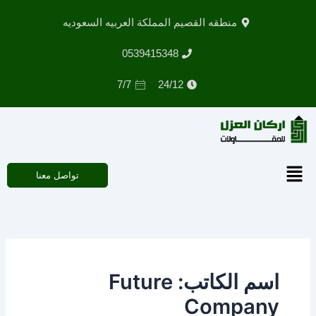
خطي
منطقه القصيم المملكة العربيه السعوديه
لى
لمحتوى
0539415348
7/7
24/12
القائمة
تواصل معنا
اسم الكاتب: Future
Company