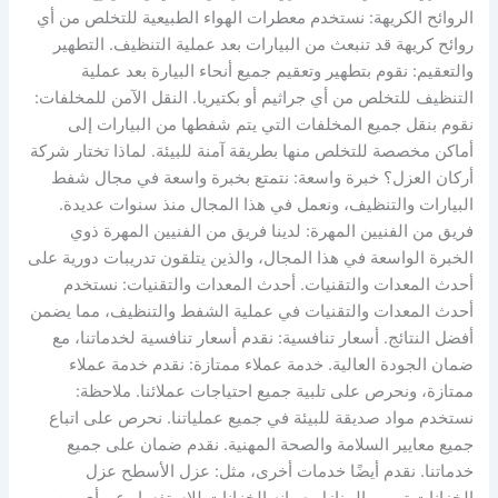
الروائح الكريهة: نستخدم معطرات الهواء الطبيعية للتخلص من أي
روائح كريهة قد تنبعث من البيارات بعد عملية التنظيف. التطهير
والتعقيم: نقوم بتطهير وتعقيم جميع أنحاء البيارة بعد عملية
التنظيف للتخلص من أي جراثيم أو بكتيريا. النقل الآمن للمخلفات:
نقوم بنقل جميع المخلفات التي يتم شفطها من البيارات إلى
أماكن مخصصة للتخلص منها بطريقة آمنة للبيئة. لماذا تختار شركة
أركان العزل؟ خبرة واسعة: نتمتع بخبرة واسعة في مجال شفط
البيارات والتنظيف، ونعمل في هذا المجال منذ سنوات عديدة.
فريق من الفنيين المهرة: لدينا فريق من الفنيين المهرة ذوي
الخبرة الواسعة في هذا المجال، والذين يتلقون تدريبات دورية على
أحدث المعدات والتقنيات. أحدث المعدات والتقنيات: نستخدم
أحدث المعدات والتقنيات في عملية الشفط والتنظيف، مما يضمن
أفضل النتائج. أسعار تنافسية: نقدم أسعار تنافسية لخدماتنا، مع
ضمان الجودة العالية. خدمة عملاء ممتازة: نقدم خدمة عملاء
ممتازة، ونحرص على تلبية جميع احتياجات عملائنا. ملاحظة:
نستخدم مواد صديقة للبيئة في جميع عملياتنا. نحرص على اتباع
جميع معايير السلامة والصحة المهنية. نقدم ضمان على جميع
خدماتنا. نقدم أيضًا خدمات أخرى، مثل: عزل الأسطح عزل