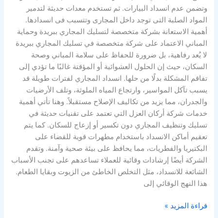
وتضمن عدم انسداد البيارات. ثم تستخدم معدات حديثة لتدمير
المواد الصلبة التى توجد داخل المجارى وتتسبب فى انسدادها.
أهمية الاستعانة بشركة متخصصة لتسليك المجاري ببريدة وحماية
المباني الاعتماد على شركة متخصصة في تسليك المجاري ببريدة
لا يُعد رفاهية، بل ضرورة للحفاظ على سلامة المباني وصحة
السكان، حيث إن الحلول العشوائية أو المؤقتة غالبًا ما تؤدي إلى
تفاقم المشكلة بدلًا من حلها. انسداد المجاري لفترات طويلة قد
يسبب تآكل المواسير، وارتجاع المياه الملوثة، وتلف الأرضيات
والجدران، مما يزيد من تكاليف الإصلاح مستقبلاً. وهنا تأتي أهمية
خدمات شركة أركان العزل التي تعتمد على تقنيات حديثة في
تسليك وتنظيف المجاري دون تكسير أو إزعاج للسكان. كما يتم
تعقيم أماكن الانسداد باستخدام مطهرات قوية للقضاء على
البكتيريا والفطريات، مما يحافظ على بيئة صحية وآمنة. وتقدم
الشركة أيضًا إرشادات وقائية للعملاء تساعدهم على تجنب الأسباب
الشائعة للانسداد، مثل التخلص الخاطئ من الزيوت وبقايا الطعام.
هذا النهج الوقائي إلى
قراءة المزيد »