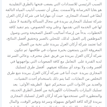
السبب الرئيسي للانسدادات التي يصعب فتحها بالطرق التقليدية
هو بقايا الخرسانة والأسمنت. يمكن أن تتسبب أنابيب المياه التالفة
أيضًا في انسداد المجارى. حيث أن مهاراتنا فى شركة أركان العزل
شركة تسليك المجارى ببريدة في مجال السباكة والتقنية لا مثيل
لها في الخدمة التي نقدمها. وعلى وجه الخصوص، يتم تنفيذ كافة
الخطوات، بدءاً من إرساء أساليب العمل الصحيحة وحتى وصول
الموظفين إلى العمل. لذلك، للتحلي بالصبر وتحقيق أفضل النتائج،
كما تعتمد شركة أركان العزل ببريدة على نخبة من العمال
المعروفة الذين يتمتعون بخبرة سنوات في طاقمها. ثم تتكون
شركة أركان العزل ببريدة من فريق عمل محترف، وعالي السرعة
لديه القدرة على التعامل مع كافة الصعوبات التي يواجهونها في
أقصر وقت ولا يوجد أي مشكلة تعيقهم. أفضل طرق لتسليك
المجارى ببريدة حيث أننا فى شركة أركان العزل ببريدة نتبع طرق
التخلص من النفايات، كما يتم ذلك باستخدام أحدث التقنيات،
والعديد من الأدوات التي سنخبركم عنها. الطريقه الأولى: يعد
تسليك البيارات بالسحابات الكهربائية من أفضل الطرق الحديثة،
والمتطورة التي تستخدمها شركة أركان العزل لتسليك المجارى
ببريدة لإزالة كافة العوائق بسهولة وسرعة وتوفير الوقت، والمال