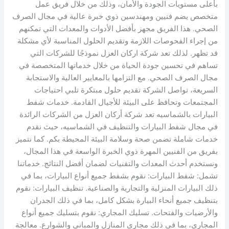
بأعلى مستويات الجودة والأمان، وذلك من خلال فريق عمل
متخصص يضم فنيين ومهندسين ذوي خبرة عالية في مجال الصرف
الصحي. هذا الفريق مجهز بأفضل الأدوات والمعدات التي تمكنهم
من إجراء الفحوصات اللازمة وتقديم الحلول المناسبة لأي مشكلة
قد تظهر. لذلك تعد شركة اركان العزل نموذجًا للشركات التي
تساهم في تحسين جودة الحياة من خلال خدماتها المتخصصة في
مجال الصرف الصحي. مع التزامها بالمعايير العالية والاستجابة
السريعة، تواصل الشركة تقديم حلول مبتكرة تلبي احتياجات
المجتمعات وتحافظ على البيئة للأجيال القادمة. خدمات شفط
البيارات بالشماسيه تعد شركة أركان العزل من الشركات الرائدة
في مجال شفط البيارات والتنظيف في الشماسيه، حيث نقدم
خدمات شاملة تضمن صحة وسلامة البيئة المحيطة بكم. كما نتميز
بفريق من الفنيين المهرة ذوي الخبرة الواسعة في هذا المجال،
ونستخدم أحدث المعدات والتقنيات لضمان أفضل النتائج. خدماتنا
تشمل: شفط البيارات: نقوم بشفط جميع أنواع البيارات، بما في
ذلك البيارات المنزلية والتجارية والصناعية. تنظيف البيارات: نقوم
بتنظيف جميع أنحاء البيارة بشكل كامل، بما في ذلك الجدران
والأرضيات والفتحات. تسليك المجاري: نقوم بتسليك جميع أنواع
المجاري، بما في ذلك مجاري المنازل والمباني والشوارع. معالجة