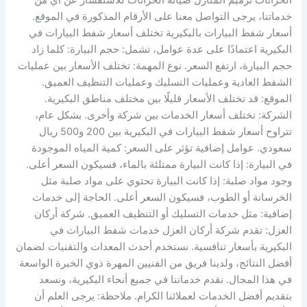
الخزانات ترميم المنازل صيانه الخزانات للاستفسار عن أي من
خدماتنا، يرجى التواصل معنا على الأرقام المذكورة في الموقع.
أسعار شفط البيارات بالبكيرية تختلف أسعار شفط البيارات في
البكيرية اعتمادًا على عدة عوامل، تشمل: حجم البيارة: كلما زاد
حجم البيارة، ارتفع السعر. نوع المهمة: تختلف الأسعار بين عمليات
الشفط العادية وعمليات التسليك وعمليات التنظيف العميق.
الموقع: قد تختلف الأسعار قليلًا بين مختلف مناطق البكيرية.
الشركة: تختلف أسعار الخدمات بين شركة وأخرى. بشكل عام،
تتراوح أسعار شفط البيارات في البكيرية بين 200 و500 ريال
سعودي. عوامل إضافية تؤثر على السعر: كمية المياه الموجودة
في البيارة: إذا كانت البيارة ممتلئة بالماء، فسيكون السعر أعلى.
وجود مواد صلبة: إذا كانت البيارة تحتوي على مواد صلبة مثل
الخرسانة أو الطوب، فسيكون السعر أعلى. الحاجة إلى خدمات
إضافية: مثل خدمات التسليك أو التنظيف العميق. شركة أركان
العزل: تقدم شركة أركان العزل خدمات شفط البيارات في
البكيرية بأسعار تنافسية. نستخدم أحدث المعدات والتقنيات لضمان
أفضل النتائج، ولدينا فريق من الفنيين المهرة ذوي الخبرة الواسعة
في هذا المجال. نقدم خدماتنا في جميع أنحاء البكيرية، ونسعد
بتقديم أفضل الخدمات لعملائنا الكرام. ملاحظة: يرجى العلم أن