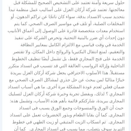
حلول سريعة وآمنة تعتمد على التشخيص الصحيح للمشكلة قبل
معالجتها. تعتمد شركة أركان العزل على أساليب عمل منظمة تبدأ
بتحديد سبب الانسداد بدقة، سواء كان ناتجًا عن تراكم الدهون، أو
المخلفات الصلبة، أو تلف في مواسير الصرف الصحي. كما يتم
استخدام معدات متخصصة قادرة على الوصول إلى أعماق الأنابيب
دون إحداث أي ضرر بالبنية التحتية. وتحرص الشركة على تنفيذ
الخدمة في وقت قياسي مع الالتزام الكامل بمعايير النظافة
والتعقيم، لمنع انتقال البكتيريا والروائح داخل المكان. ولا تقتصر
الخدمة على فتح المجاري فقط، بل تشمل أيضًا تنظيف الخطوط
الداخلية وإزالة الرواسب العالقة التي قد تتسبب في انسداد متكرر
مستقبلاً. هذا الأسلوب الاحترافي يجعل شركة أركان العزل ببريدة
خيارًا مثاليًا لمن يبحث عن حل جذري لمشاكل الصرف الصحي مع
ضمان فعلي لعدم عودة المشكلة مرة أخرى. ما هي أسباب انسداد
المجاري ؟ لذلك، وبفضل تجربة وخبرة شركة أركان العزل لتسليك
المجارى ببريدة، شاركتكم قائمة بأهم هذه الأسباب، وتشمل هذه:
حيث أن الورق والمنسوجات وجمع الورق يسبب فى انسداد
المجارى. كما أن بقايا الطعام وبذور الخضروات تعمل على انسداد
المجارى. ثم انسكاب الزيت المتبقي أو زيت الطهي في خطوط
التبريد سوف يتصلب، مما يسبب فى انسداد المجارى. كما أن