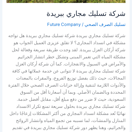
شركة تسليك مجاري ببريدة
تسليك الصرف الصحي
/
Future Company
شركة تسليك مجاري ببريدة شركة تسليك مجاري ببريدة هل تواجه
مشكلة في انسداد المجارى؟ لا تقلق عزيزى العميل الجواب هو
شركة أركان العزل ببريدة. لقد وجدت طريقة سريعة وفعالة لحل
مشكلة المياه التي تغمر المبنى وتشكل خطر انتشار الجراثيم
والأمراض في السيول والانفجارات. كما أن شركة أركان العزل
شركة تسليك مجارى ببريدة لا تتوانى عن خدمة عملائها في كافة
المجالات، حيث ذلك بفضل توزيع الفروع، والمقرات بالمعدات
والأدوات اللازمة لتنقية وإزالة خزانات الصرف الصحي خلال الفترة
المحددة وبالضمان الأصلي. وبما أن أسعارنا أقل من السوق
السعودية، حيث لا ضرر من دفع مبلغ أقل، مقابل أفضل خدمة.
شركة تسليك مجاري ببريدة بحلول سريعة تمنع تكرار الانسداد
نهائيًا تُعد مشكلة انسداد المجاري من أكثر المشكلات إزعاجًا داخل
المنازل والمنشآت، لما تسببه من تجمع المياه وانتشار الروائح
والجراثيم، وهنا يظهر دور شركة تسليك مجاري ببريدة في تقديم