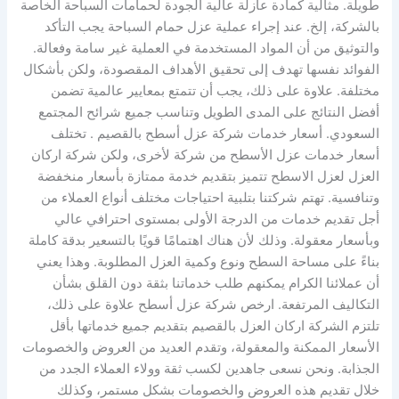
طويلة. مثالية كمادة عازلة عالية الجودة لحمامات السباحة الخاصة
بالشركة، إلخ. عند إجراء عملية عزل حمام السباحة يجب التأكد
والتوثيق من أن المواد المستخدمة في العملية غير سامة وفعالة.
الفوائد نفسها تهدف إلى تحقيق الأهداف المقصودة، ولكن بأشكال
مختلفة. علاوة على ذلك، يجب أن تتمتع بمعايير عالمية تضمن
أفضل النتائج على المدى الطويل وتناسب جميع شرائح المجتمع
السعودي. أسعار خدمات شركة عزل أسطح بالقصيم . تختلف
أسعار خدمات عزل الأسطح من شركة لأخرى، ولكن شركة اركان
العزل لعزل الاسطح تتميز بتقديم خدمة ممتازة بأسعار منخفضة
وتنافسية. تهتم شركتنا بتلبية احتياجات مختلف أنواع العملاء من
أجل تقديم خدمات من الدرجة الأولى بمستوى احترافي عالي
وبأسعار معقولة. وذلك لأن هناك اهتمامًا قويًا بالتسعير بدقة كاملة
بناءً على مساحة السطح ونوع وكمية العزل المطلوبة. وهذا يعني
أن عملائنا الكرام يمكنهم طلب خدماتنا بثقة دون القلق بشأن
التكاليف المرتفعة. ارخص شركة عزل أسطح علاوة على ذلك،
تلتزم الشركة اركان العزل بالقصيم بتقديم جميع خدماتها بأقل
الأسعار الممكنة والمعقولة، وتقدم العديد من العروض والخصومات
الجذابة. ونحن نسعى جاهدين لكسب ثقة وولاء العملاء الجدد من
خلال تقديم هذه العروض والخصومات بشكل مستمر، وكذلك