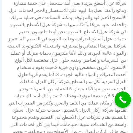
شركة عزل أسطح ببريدة يعني أنك ستحصل على خدمة ممتازة
ونتائج رائعة. اتصل بنا اليوم على للاستفسار والحجز لخدمات عزل
الأسطح الاحترافية والموثوقة. يمكننا المساعدة في حماية منزلك
والحفاظ عليه مريحًا وآمنًا. مميزات شركة عزل الأسطح بالقصيم
في شركة عزل الأسطح بالقصيم، نحن أيضا ملتزمون بتقديم
خدمات عزل أسطح احترافية وعالية الجودة في القصيم. كما تتميز
شركتنا بفريقنا المتفاني والمحترف، واستخدام التكنولوجيا الحديثة
والمواد عالية الجودة. وذلك لأننا ملتزمون بحماية منزلك أو عملك
من التسريبات والعناصر، ونقدم حلول عزل مخصصة لكل أنواع
الأسطح. 1.فريق متخصص وذوي خبرة 2.حيث يقوم باستخدام
أحدث التقنيات والمواد عالية الجودة. 3.كما يقدم فرينا حلول
العزل الفردية لكل نوع السطح بشركة اركان العزل. 4.كذلك
الجودة مضمونة والأداء ممتاز. 5.الحماية من التسربات وتغير
المناخ 6.لأن خدمتنا موثوقة وفعالة. 7.نقدم ذلك أيضا لك حماية
منزلك أو مكان عملك من التلف والضرر. وكثير من المميزات التي
تقدمها شركة اركان العزل بالقصيم . خدمات شركة عزل أسطح
بالقصيم نقدم شركات عزل الأسطح في القصيم ونقدم مجموعة
واسعة من الخدمات لتلبية احتياجاتك. فيما يلي كل الخدمات التي
نوفرها في اركان العزل : – عزل الأسطح بمواد مختلفة. – تخضير