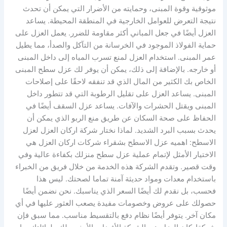
موثوقية وقوة المبنى، وحمايته من الأضرار التي يمكن أن تحدث
نتيجة التعرض للعوامل الخارجية في المنطقة المحيطة. يساعد
العزل أيضًا في جعل المباني أكثر مقاومة للضرر. يعمل العزل على
حماية الفولاذ الموجود في الخرسانة من التآكل والصدأ، مما يطيل
عمر المبنى. استخدام العزل لمنع تسرب المياه إلى داخل المبنى
أو خارجه. بالإضافة إلى ذلك، يمكن أن يوفر لك عزل سطح المبنى
الخاص بك الكثير من المال الذي قد تنفقه لاحقًا على إصلاحات
المبنى. يساعد العزل على تقليل الرطوبة التي قد تتطور داخل
المبنى ويقتل الحشرات والآفات. يساعد عزل السقف أيضًا في
الحفاظ على صحة السكان عن طريق منع الربو الذي يمكن أن
يحدث بسبب البرد الشديد. لماذا نختار شركة اركان العزل لعزل
الاسطح: اهميه عزل الاسطح بشقراء شركات اركان العزل هي
الاختيار الأمثل لإتمام عملية عزل سطح منزلك بكفاءة عالية وفي
وقت قصير. وتقدم الشركة هذه الخدمة من خلال فريق من الخبراء
باستخدام معدات ومواد حديثة آمنة تماما لصحتك. ليس هذا
فحسب، بل نقدم لك أيضًا السعر الذي يناسبك. نحن نضمن أيضًا
حصولك على عروض وخصومات مفيدة يصعب العثور عليها في أي
مكان آخر. يتوفر أيضًا نظام دفع بالتقسيط مناسب. مما سبق فإن