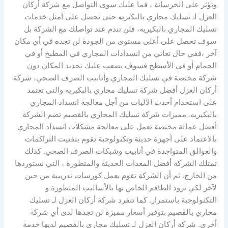
وتؤثر على الخرسانة ، فما عليك سوى التواصل مع شركة أركان
العزل لـ تسليك مجاري بالبكيريه حتى تحصل على أمثل خدمات
تسليك المجاري بالبكيريه، فلن تندم عند تواصلك مع الشركة بل
سوف تحصل على أعلى مستوى من الجودة لن تجده في أي مكان
آخر ،ففي حال تعاني من انسدادات المجاري في المطبخ أو في
الحمام أو في الأسطح فسوف يصعب عليك تحديد المكان دون
شركة مختصة في تسليك المجاري وأنابيب الصرف الصحي، شركة
أركان العزل أفضل شركة تسليك مجاري بالبكيريه والتى تعتمد
على استخدام أحدث الآليات من أجل معالجة انسداد المجاري
بالبكيريه. مميزات شركة تسليك المجاري بالقصيم تضم الشركة
أفضل عمالة مختصة تعمل على معالجة مشكلات انسداد المجاري
بالاعتماد على أجهزة حديثة وتكنولوجية تقوم بتفتيت التراكمات
والعوالق المتواجدة في أنابيب وشبكات الصرف الصحي. كذلك
تمتلك الشركة أفضل المعدات الحديثة والمتطورة ، التي نستوردها
من الخارج. ثم أن الشركة تقوم بعمل كورسات تدريبية من حين
لآخر لكي تزود الطاقم الخاص بها بالأساليب المتطورة و
التكنولوجية باستمرار. كما تنفرد شركة أركان العزل لـ تسليك
مجاري بالقصيم بتوفير أسعار مميزة لن تجدها لدى أي شركة
أخرى. شركة أركان العزل لـ تسليك مجاري بالقصيم لديها خدمة