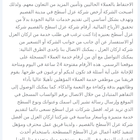
الاحتفاظ بالعملاء الحاليين وتأمين المزيد من التعاون معهم. ولذلك
أصبحت الشركة أرخص شركة عزل أسطح في مدينة القصيم
وتهدف بشكل أساسي إلى تقديم خدمات عالية الجودة بدلاً من
تحقيق الأرباح المالية. أرقام شركة عزل اسطح بالقصيم شركة
عزل أسطح بعنيزه إذا كنت ترغب في طلب خدمة من اركان العزل
أو الاستفسار عن أي جانب من جوانب الشركة أو التسعير من
شركه اركان العزل ، يمكنك الاتصال بنا بإحدى الطرق التالية:
يمكنك التواصل مع أي من أرقام خدمة العملاء المسجلة على
موقعنا الرسمي. هذه الأرقام مفتوحة 24 ساعة في اليوم ومتاحة
للإجابة على أية أسئلة قد تكون لديكم أو ترغبون في طرحها. يقوم
فريقنا من موظفي خدمة العملاء المؤهلين تأهيلا عاليا بأداء
وظائفهم بدقة وكفاءة مع النعمة والذكاء. كما يمكنك الوصول إلى
التفاهم المتبادل من خلال الاتصال برقم الواتساب المسجل في
الموقع وإرسال رسالة تشير إلى اسمك وعنوانك ونوع السطح
الذي تريد عزله. افضل شركات عزل اسطح نسعى دائما لتقديم
خدمة متميزة وبأسعار مناسبة في شركتنا اركان العزل من أفضل
شركة عزل الأسطح بالقصيم ، ولدينا فريق عمل محترف ومؤهل
لتنفيذ كافة أعمال عزل الأسطح المسطحة. باستخدام أحدث
التقنيات المتوفرة في السوق، نستخدم مواد متعددة مثل العزل