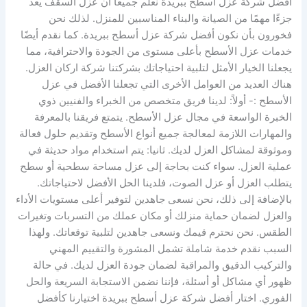
أفضل شركة عزل أسطح ببريدة نعلم جميعًا أن عزل السقف يعد
جزءًا مهمًا من الصيانة والبناء المناسبين للمنزل. لذلك نحن
فخورون بأن نكون أفضل شركة عزل أسطح ببريدة. كما نقدم أيضًا
خدمات عزل الأسطح بأعلى مستوى من الجودة والاحترافية، مما
يجعلنا الخيار الأمثل لتلبية احتياجاتك بشركتنا شركة اركان العزل.
هناك العديد من العوامل الأخرى التي تجعلنا الأفضل في عزل
الأسطح :- أولاً: لدينا فريق متخصص من الخبراء والفنيين ذوي
الخبرة الواسعة في مجال عزل الأسطح. يتمتع فريقنا بالمعرفة
والمهارات اللازمة لمعالجة جميع أنواع الأسطح وتقديم حلول فعالة
وموثوقة لمشاكل العزل لديك. ثانيا: يتم استخدام مواد حديثة في
عملية العزل. سواء كنت بحاجة إلى عزل مساحة سطحية أو سطح
يتطلب العزل أو عزل الصوت، فلدينا الحل الأفضل لاحتياجاتك.
بالإضافة إلى ذلك، نحن نسعى جاهدين لتوفير أعلى مستويات الأداء
والعزل لضمان حماية منزلك أو مكان عملك من التسربات وتغيرات
الطقس. نحن نحترم قيمك ونسعى جاهدين لتلبية توقعاتك. ولهذا
السبب نقدم خدمة شاملة تشمل المشورة والتقييم المهني
والتركيب الدقيق والمراقبة لضمان جودة العزل لديك. في حالة
ظهور أي مشاكل أو أسئلة، فإننا نضمن الاستجابة السريعة والحل
الفوري. اختار أفضل شركة عزل أسطح ببريدة اختيارنا كأفضل