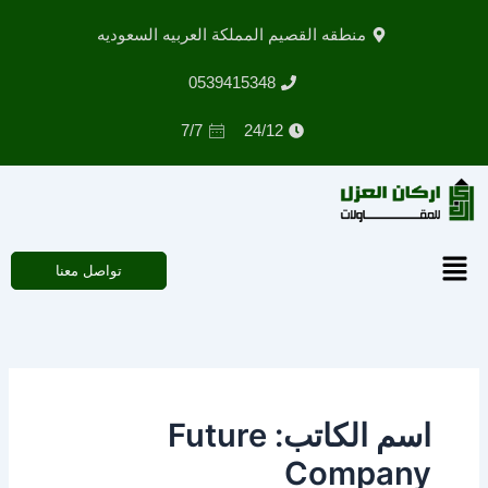
خطي
منطقه القصيم المملكة العربيه السعوديه
لى
لمحتوى
0539415348
7/7
24/12
القائمة
تواصل معنا
اسم الكاتب: Future
Company