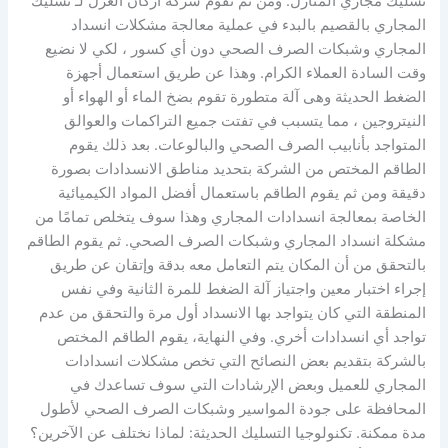
تسليك مجاري المنازل. ومن ثم تقوم شركة أركان العزل لـ تسليك
المجاري بالقصيم بالبدء في عملية معالجة مشكلات انسداد
المجاري وشبكات الصرف الصحي دون أي كسور ، لكي لا نضيع
وقت السادة العملاء الكرام. وهذا عن طريق استعمال أجهزة
الضغط الحديثة وهى آلة متطورة تقوم بضخ الماء أو الهواء أو
النيتروجين ، مما يتسبب في تفتت جميع التراكمات والعوالق
المتواجد بأنابيب الصرف الصحي والبالوعات. بعد ذلك يقوم
الطاقم المختص من الشركة بتحديد مناطق الانسدادات بصورة
دقيقة ومن ثم يقوم الطاقم باستعمال أفضل المواد الكيميائية
الخاصة بمعالجة انسدادات المجاري وهذا سوف يتخلص تمامًا من
مشكلة انسداد المجاري وشبكات الصرف الصحي. ثم يقوم الطاقم
بالتحقق من أن المكان يتم التعامل معه بدقة وإتقان عن طريق
إجراء اختبار معين واجتياز آلة الضغط للمرة الثانية وفي نفس
المنطقة التي كان يتواجد بها الانسداد أول مرة والتحقق من عدم
تواجد أي انسدادات أخري. وفي النهاية، يقوم الطاقم المختص
بالشركة بتقديم بعض النصائح التي تخص مشكلات انسدادات
المجاري للعميل وبعض الإرشادات التي سوف تساعدك في
المحافظة على جودة المواسير وشبكات الصرف الصحي لأطول
مدة ممكنة. تكنولوجيا التسليك الحديثة: لماذا نختلف عن الآخرين؟