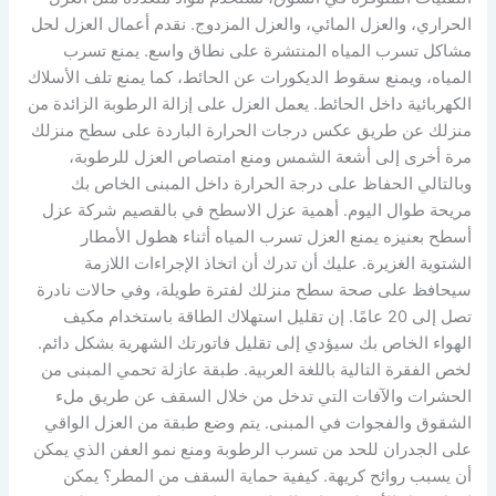
الحراري، والعزل المائي، والعزل المزدوج. نقدم أعمال العزل لحل
مشاكل تسرب المياه المنتشرة على نطاق واسع. يمنع تسرب
المياه، ويمنع سقوط الديكورات عن الحائط، كما يمنع تلف الأسلاك
الكهربائية داخل الحائط. يعمل العزل على إزالة الرطوبة الزائدة من
منزلك عن طريق عكس درجات الحرارة الباردة على سطح منزلك
مرة أخرى إلى أشعة الشمس ومنع امتصاص العزل للرطوبة،
وبالتالي الحفاظ على درجة الحرارة داخل المبنى الخاص بك
مريحة طوال اليوم. أهمية عزل الاسطح في بالقصيم شركة عزل
أسطح بعنيزه يمنع العزل تسرب المياه أثناء هطول الأمطار
الشتوية الغزيرة. عليك أن تدرك أن اتخاذ الإجراءات اللازمة
سيحافظ على صحة سطح منزلك لفترة طويلة، وفي حالات نادرة
تصل إلى 20 عامًا. إن تقليل استهلاك الطاقة باستخدام مكيف
الهواء الخاص بك سيؤدي إلى تقليل فاتورتك الشهرية بشكل دائم.
لخص الفقرة التالية باللغة العربية. طبقة عازلة تحمي المبنى من
الحشرات والآفات التي تدخل من خلال السقف عن طريق ملء
الشقوق والفجوات في المبنى. يتم وضع طبقة من العزل الواقي
على الجدران للحد من تسرب الرطوبة ومنع نمو العفن الذي يمكن
أن يسبب روائح كريهة. كيفية حماية السقف من المطر؟ يمكن