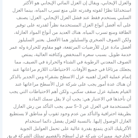
والعزل الإيجابي، ويقال إن العزل المائي الإيجابي هو الأكثر
استخدامًا نظرًا لقوته وقدرته على منع تسرب المياه، بينما العزل
السلبي يستخدم فقط عند فشل العزل الإيجابي. العزل: يصنف
على أنه أفضل أنواع العزل المستخدمة نظراً لقدرته على توفير
الطاقة ومنع تسرب المياه. هناك العديد من أنواع المواد العازلة،
ولكن الصوف الصخري والسليلوز هما الأفضل. يعتبر السليلوز
أفضل مادة عزل للأرضيات المرتفعة، فهو مقاوم للحرارة وله عمر
خدمة طويل. بسبب سعره المنخفض وكثافته العالية، يمتص
الصوف المعدني الرطوبة في الشتاء والحرارة في الصيف، مما
يجعلك مرتاحًا في جميع الأوقات. الاحتياطات اللازم مراعاتها عند
إتمام عملية العزل اهميه عزل الاسطح بشقراء ومن الجدير بالذكر
أن هناك عدة أمور يجب على شركة عزل الأسطح مراعاتها عند
القيام بعملية عزل سقف سكني، ولكن أهم الاحتياطات التي يجب
أن نأخذها في الاعتبار هي: يجب أن لا يقل سمك المادة
المستخدمة في العزل عن 3-5 سم. يجب التأكد من رش العازل
بطريقة احترافية والتأكد من عدم وجود ثقوب أو مناطق لا يستطيع
العازل الوصول إليها. بالنسبة للعزل يفضل دائما استخدام
الأكريليك الذي يتمتع بقدرة عالية على تحمل العوامل الجوية
الخارجية. مميزات شركة عزل اسطح بالقصيم تمتلك الشركة فريق