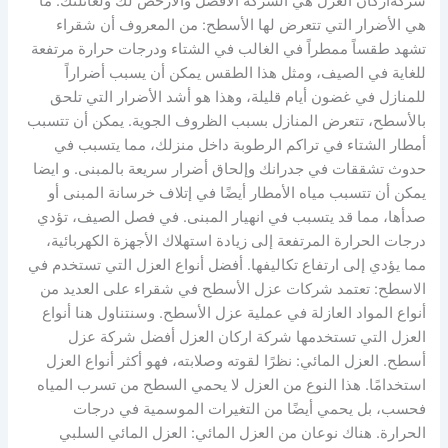
شركةاركان العزل هي الشركة الأفضل والأرخص لك ولعائلتك. ما
هي الأضرار التي تتعرض لها الأسطح: من المعروف أن شقراء
تشهد طقساً ممطراً في الغالب في الشتاء ودرجات حرارة مرتفعة
للغاية في الصيف، ومثل هذا الطقس يمكن أن يسبب أضراراً
للمنازل في غضون أيام قليلة، وهذا هو أشد الأضرار التي تلحق
بالأسطح، تتعرض المنازل بسبب الظروف الجوية. يمكن أن تتسبب
أمطار الشتاء في تراكم الرطوبة داخل منزلك، مما يتسبب في
حدوث تشققات في جدرانك وإلحاق أضرار سريعة بالمبنى. و ايضا
يمكن أن تتسبب مياه الأمطار أيضًا في إتلاف خرسانة المبنى أو
صدأها، مما قد يتسبب في انهيار المبنى. في فصل الصيف، تؤدي
درجات الحرارة المرتفعة إلى زيادة استهلاك الأجهزة الكهربائية،
مما يؤدي إلى ارتفاع تكاليفها. أفضل أنواع العزل التي تستخدم في
الاسطح: تعتمد شركات عزل الأسطح في شقراء على العديد من
أنواع المواد العازلة في عملية عزل الأسطح. وسنتناول هنا أنواع
العزل التي تستخدمها شركة اركان العزل أفضل شركة عزل
أسطح. العزل المائي: نظرًا لقوته وصلابته، فهو أكثر أنواع العزل
استخدامًا. هذا النوع من العزل لا يحمي السطح من تسرب المياه
فحسب، بل يحمي أيضًا من التغيرات الموسمية في درجات
الحرارة. هناك نوعان من العزل المائي: العزل المائي السلبي