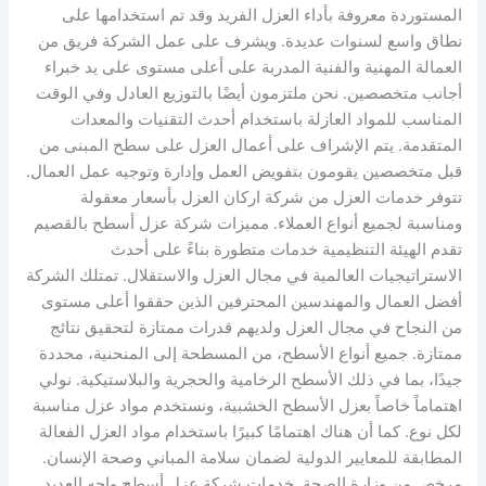
المستوردة معروفة بأداء العزل الفريد وقد تم استخدامها على
نطاق واسع لسنوات عديدة. ويشرف على عمل الشركة فريق من
العمالة المهنية والفنية المدربة على أعلى مستوى على يد خبراء
أجانب متخصصين. نحن ملتزمون أيضًا بالتوزيع العادل وفي الوقت
المناسب للمواد العازلة باستخدام أحدث التقنيات والمعدات
المتقدمة. يتم الإشراف على أعمال العزل على سطح المبنى من
قبل متخصصين يقومون بتفويض العمل وإدارة وتوجيه عمل العمال.
تتوفر خدمات العزل من شركة اركان العزل بأسعار معقولة
ومناسبة لجميع أنواع العملاء. مميزات شركة عزل أسطح بالقصيم
تقدم الهيئة التنظيمية خدمات متطورة بناءً على أحدث
الاستراتيجيات العالمية في مجال العزل والاستقلال. تمتلك الشركة
أفضل العمال والمهندسين المحترفين الذين حققوا أعلى مستوى
من النجاح في مجال العزل ولديهم قدرات ممتازة لتحقيق نتائج
ممتازة. جميع أنواع الأسطح، من المسطحة إلى المنحنية، محددة
جيدًا، بما في ذلك الأسطح الرخامية والحجرية والبلاستيكية. نولي
اهتماماً خاصاً بعزل الأسطح الخشبية، ونستخدم مواد عزل مناسبة
لكل نوع. كما أن هناك اهتمامًا كبيرًا باستخدام مواد العزل الفعالة
المطابقة للمعايير الدولية لضمان سلامة المباني وصحة الإنسان.
مرخص من وزارة الصحة. خدمات شركة عزل أسطح واجه العديد