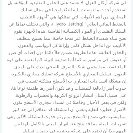
في شركة أركان العزل، لا نعتمد على الحلول التقليدية المؤقتة، بل
نستخدم أحدث ما توصلت إليه التكنولوجيا في مجال تسليك
المجاري. من أهم الأدوات التي نمتلكها هي “أجهزة التنظيف
بالضغط المائي العالي” (Hydro-Jetting)، والتي تختلف تمامًا عن
السلك التقليدي أو المواد الكيميائية القاسية. هذه الأجهزة تقوم
بضخ مياه شديدة الضغط عبر فتحة خاصة، مما يسمح بتنظيف
الأنابيب من الداخل بشكل كامل وإزالة كل الرواسب والدهون
والجذور العالقة. هذه الطريقة تضمن حلاً دائمًا دون إحداث أي ضرر
أو خدوش في مواسيرك، كما أنها صديقة للبيئة لأنها تعتمد على قوة
الماء فقط، مما يحمي شبكة الصرف الصحي لديك على المدى
الطويل. تسليك المجاري بالأسطح شركة تسليك مجاري بالبكيرية
إن مشكلة انسدادات المجاري ب الأسطح مشكلة تتسبب في
حدوث أضرارًا بالغة للمنشآت و قد تكون أضرارها طفيفة نوعا مًا،
علي سبيل المثال انتشار الروائح الكريهة والحشرات والرطوبة.
ولكن في بعض الأحيان وخاصةً في انسداد مجاري الأسطح تكون
الأضرار خطيرة للغاية بمعنى أن المشكلة قد تتفاقم إلى حد كبير
مما يتسبب في تصدع الأسطح، ومن ثم حدوث المشكلة الأكبر وهي
تسريبات المياه مما قد ينتج عنه انهيار المبنى بالكامل. لهذا من
المهم جدًا أن تعتمد على شركة مختصة في خدمات تسليك